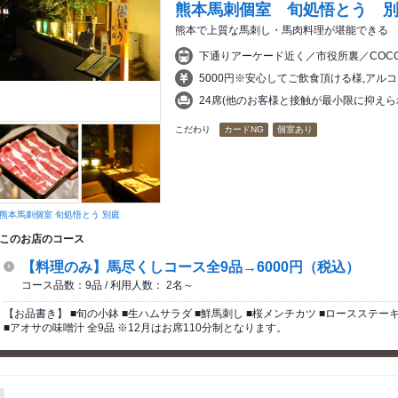
熊本馬刺個室 旬処悟とう 
熊本で上質な馬刺し・馬肉料理が堪能できる
下通りアーケード近く／市役所裏／COCO
5000円※安心してご飲食頂ける様,アル
24席(他のお客様と接触が最小限に抑え
こだわり
カードNG
個室あり
熊本馬刺個室 旬処悟とう 別庭
このお店のコース
【料理のみ】馬尽くしコース全9品→6000円（税込）
コース品数：9品 / 利用人数： 2名～
【お品書き】 ■旬の小鉢 ■生ハムサラダ ■鮮馬刺し ■桜メンチカツ ■ロースステーキ
■アオサの味噌汁 全9品 ※12月はお席110分制となります。