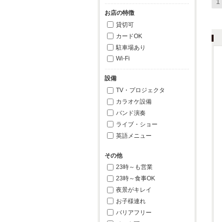
1
お店の特徴
貸切可
カードOK
駐車場あり
Wi-Fi
設備
TV・プロジェクタ
カラオケ設備
バンド演奏
ライブ・ショー
英語メニュー
その他
23時～も営業
23時～食事OK
夜景がキレイ
お子様連れ
バリアフリー