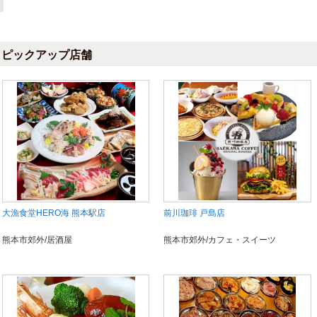
ピックアップ店舗
大漁食堂HERO海 熊本駅店
前川珈琲 戸島店
熊本市郊外/居酒屋
熊本市郊外/カフェ・スイーツ