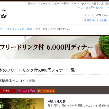
熊本の「フリードリンク付6,000円ディナー ランチあり」で探す大人の
よくある問い合わせ
ようこそ、
さん
ゲスト
会員登録する（無料）
アムレストランガイド
熊本
フリードリンク付6,000円ディナー
本のフリードリンク付6,000円ディナー一覧
1
索結果
件
1～1
件を表示
即予約
リクエスト予約
ポイントたまる
和食｜通町筋
熊本 馬刺し 馬肉 ステーキ 個室 しゃぶしゃぶ 鍋 接待 