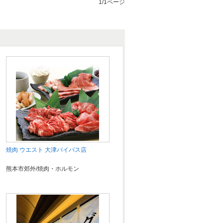
1/1ページ
焼肉 ウエスト 大津バイパス店
熊本市郊外/焼肉・ホルモン