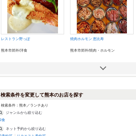
レストラン野っぽ
焼肉ホルモン 恵比寿
熊本市郊外/洋食
熊本市郊外/焼肉・ホルモン
検索条件を変更して熊本のお店を探す
検索条件：
熊本／ランチあり
ジャンルから絞り込む
和食
よかよか亭 あか牛館 宮地店
青春ホルモン食堂
ネット予約から絞り込む
阿蘇/洋食
熊本市郊外/居酒屋