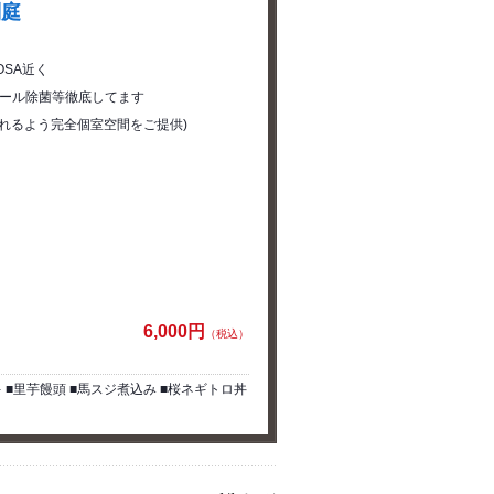
別庭
SA近く
コール除菌等徹底してます
られるよう完全個室空間をご提供)
6,000円
（税込）
 ■里芋饅頭 ■馬スジ煮込み ■桜ネギトロ丼