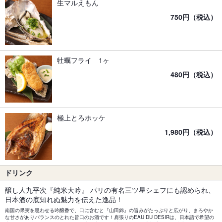
生マルえもん
750円（税込）
牡蠣フライ 1ヶ
480円（税込）
極上とろホッケ
1,980円（税込）
ドリンク
醸し人九平次『純米大吟』 パリの有名三ツ星シェフにも認められ、
日本酒の底知れぬ魅力を伝えた逸品！
南国の果実を思わせる吟醸香で、口に含むと『山田錦』の旨みがたっぷりと広がり、まろやか
な甘さがありバランスのとれた旨口のお酒です！肩張りのEAU DU DESIRは、日本語で希望の