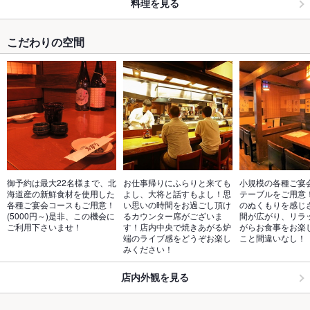
料理を見る
こだわりの空間
御予約は最大22名様まで、北
お仕事帰りにふらりと来ても
小規模の各種ご宴
海道産の新鮮食材を使用した
よし、大将と話すもよし！思
テーブルをご用意
各種ご宴会コースもご用意！
い思いの時間をお過ごし頂け
のぬくもりを感じ
(5000円～)是非、この機会に
るカウンター席がございま
間が広がり、リラ
ご利用下さいませ！
す！店内中央で焼きあがる炉
がらお食事をお楽
端のライブ感をどうぞお楽し
こと間違いなし！
みください！
店内外観を見る