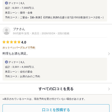
ディナー | 6人
会計：6,001～7,000円/人
来店シーン：接待・会食
予約コース：ご宴会×【鍋×刺身】石狩鍋と刺身5点盛り全7品150分飲放付コース(2名～)
ブナさん
50代後半/女性・来店日：2026/03/24・2回の投稿
4.0
ホットペッパーグルメで予約
料理もお酒も満足。
ディナー | 6人
会計：3,001～4,000円/人
来店シーン：会社の宴会
予約コース：お席のみのご予約
すべての口コミを見る
※表示されているコースは、現在予約を受け付けていない場合があります。
口コミを投稿する