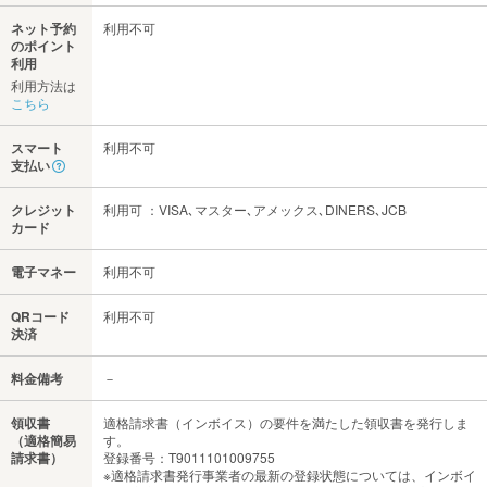
ネット予約
利用不可
のポイント
利用
利用方法は
こちら
スマート
利用不可
支払い
クレジット
利用可 ：VISA､マスター､アメックス､DINERS､JCB
カード
電子マネー
利用不可
QRコード
利用不可
決済
料金備考
－
領収書
適格請求書（インボイス）の要件を満たした領収書を発行しま
（適格簡易
す。
請求書）
登録番号：T9011101009755
※適格請求書発行事業者の最新の登録状態については、インボイ