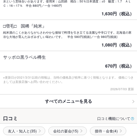
水という意味合いがあります。使用米：山田錦 精白：50％日本酒度：±0 酸度：1.7 ＡＬ
Ｃ：16～17％ 半合 880円／一合 1480円
1,630円（税込）
□増毛□ 国稀『純米』
純米酒のこくがありながらさわやかな後味で料理を引き立てる淡麗な中辛口です。北海道の寒
冷な大地が育んだみずみずしい味わいです。 半合 580円(税抜)／一合 980円(税抜)
1,080円（税込）
サッポロ黒ラベル樽生
670円（税込）
※更新日が2021/3/31以前の情報は、当時の価格及び税率に基づく情報となります。 価格につき
ましては直接店舗へお問い合わせください。
2026/07/03 更新
すべてのメニューを見る
口コミ
口コミ機能について
友人・知人と(35)
会社の宴会(15)
接待・会食(4)