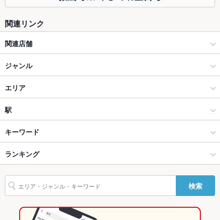
個室
なし ：2名様～最大22名様まで用意できます
座敷
なし
関連リンク
掘りごたつ
なし
関連店舗
カウンター
なし
酒蔵 紀州屋
ジャンル
ソファー
なし
スミヤ 新宿（SUMIYA）
居酒屋
エリア
テラス席
なし
味噌らーめん 十味や 新宿
海鮮
新宿西口
駅
貸切
貸切不可 ：50～85名様で応相談。
新宿 × 居酒屋
新宿西口 × 居酒屋
新宿駅
キーワード
設備
新宿 × 海鮮
新宿西口 × 海鮮
新宿西口駅
ランキング
からあげ
お茶漬け
塩辛
炉ばた焼き・炙り焼き
カキ料理・オイスター
Wi-Fi
あり
フライドポテト
新宿駅 × 居酒屋
東京
都庁前駅
東京のグルメランキング
バリアフリ
なし
ー
検索
新宿駅 × 海鮮
東京 × 居酒屋
東京の居酒屋ランキング
駐車場
なし
東京 × 海鮮
東京の海鮮ランキング