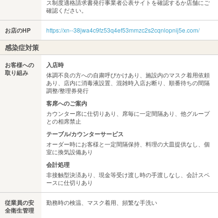
ス制度適格請求書発行事業者公表サイトを確認するか店舗にご
確認ください。
お店のHP
https://xn--38jwa4c9fz53q4ef53mmzc2s2cqnlopnij5e.com/
感染症対策
お客様への
入店時
取り組み
体調不良の方への自粛呼びかけあり、施設内のマスク着用依頼
あり、店内に消毒液設置、混雑時入店お断り、順番待ちの間隔
調整/整理券発行
客席へのご案内
カウンター席に仕切りあり、席毎に一定間隔あり、他グループ
との相席禁止
テーブル/カウンターサービス
オーダー時にお客様と一定間隔保持、料理の大皿提供なし、個
室に換気設備あり
会計処理
非接触型決済あり、現金等受け渡し時の手渡しなし、会計スペ
ースに仕切りあり
従業員の安
勤務時の検温、マスク着用、頻繁な手洗い
全衛生管理