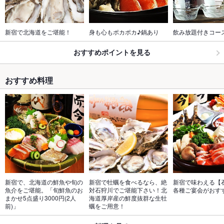
新宿で北海道をご堪能！
身も心もポカポカ♪鍋あり
飲み放題付きコー
おすすめポイントを見る
おすすめ料理
新宿で、北海道の鮮魚や旬の
新宿で牡蠣を食べるなら、絶
新宿で味わえる【
魚介をご堪能。「旬鮮魚のお
対石狩川でご堪能下さい！北
各種ご宴会がおす
まかせ5点盛り3000円(2人
海道厚岸産の鮮度抜群な生牡
前)」
蠣をご用意！