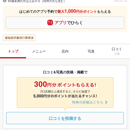
20歳未満の方は入店不可（同伴の方も含む）
1,000
はじめてのアプリ予約で
最大
円分ポイント
もらえる
アプリ
でひらく
適格請求書発行事業者
口コミ
トップ
メニュー
店内
写真
178
口コミ&写真の投稿・掲載で
口コミを投稿する