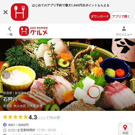
はじめてのアプリ予約で最大
1,000円分ポイントもらえる
ダウンロード
アプリで開く
一覧
マイメニュー
居酒屋 | 新宿西口 | 東京都
石狩川
居酒屋 飲み放題 日本酒 和食
4.3
178
口コミ
件
4001～5000円
ただいま営業時間外
17:00～23:00