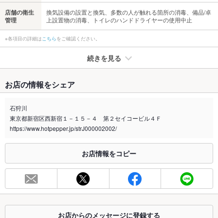
店舗の衛生
換気設備の設置と換気、多数の人が触れる箇所の消毒、備品/卓
管理
上設置物の消毒、トイレのハンドドライヤーの使用中止
※各項目の詳細は
こちら
をご確認ください。
続きを見る
たばこ
お店の情報をシェア
禁煙・喫煙
全席喫煙可
石狩川
喫煙専用室
なし
東京都新宿区西新宿１－１５－４ 第２セイコービル４Ｆ
https://www.hotpepper.jp/strJ000002002/
※2020年4月1日～受動喫煙対策に関する法律が施行されています。正しい情報はお店へお問い
合わせください。
お店情報をコピー
お席
総席数
85席(シーンに応じた席を御用意できます)
最大宴会収
22人(お気軽に御相談ください)
容人数
お店からのメッセージに登録する