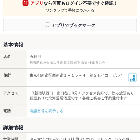
アプリ
なら何度もログイン不要ですぐ確認！
ワンタップで手軽につかえる
アプリでブックマーク
基本情報
店名
石狩川
居酒屋 飲み会 飲み放題 日本酒 個室 海鮮 牡蠣 飲み会
住所
東京都新宿区西新宿１－１５－４ 第２セイコービル４
Ｆ
アクセス
JR新宿駅西口・南口徒歩3分！アクセス良好で、飲み放題あり
個室ありな北海道居酒屋です！各種ご宴会ご予約受付中☆
電話
電話番号を表示する
詳細情報
営業時間
月～木: 17:00～23:00 （料理L.O. 22:00 ドリンクL.O. 22:30）