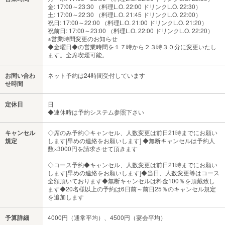
金: 17:00～23:30 （料理L.O. 22:00 ドリンクL.O. 22:30）
土: 17:00～22:30 （料理L.O. 21:45 ドリンクL.O. 22:00）
祝日: 17:00～22:00 （料理L.O. 21:00 ドリンクL.O. 21:20）
祝前日: 17:00～23:00 （料理L.O. 22:00 ドリンクL.O. 22:20）
※営業時間変更のお知らせ
◆金曜日◆の営業時間を１７時から２３時３０分に変更いたし
ます。全席喫煙可能。
お問い合わ
ネット予約は24時間受付しています
せ時間
定休日
日
◆連休時は予約システム参照下さい
キャンセル
◇席のみ予約◇キャンセル、人数変更は前日21時までにお願い
規定
します[早めの連絡をお願いします] ◆無断キャンセルは予約人
数×3000円を請求させて頂きます
◇コース予約◆キャンセル、人数変更は前日21時までにお願い
します[早めの連絡をお願いします]◆当日、人数変更等はコース
全額頂いております◆無断キャンセルは料金100％を頂戴致し
ます◆20名様以上の予約は6日前～前日25％のキャンセル規定
を追加します
予算詳細
4000円（通常平均）、4500円（宴会平均）