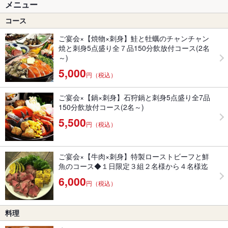
メニュー
コース
ご宴会×【焼物×刺身】鮭と牡蠣のチャンチャン
焼と刺身5点盛り全７品150分飲放付コース(2名
～)
5,000
円（税込）
ご宴会×【鍋×刺身】石狩鍋と刺身5点盛り全7品
150分飲放付コース(2名～)
5,500
円（税込）
ご宴会×【牛肉×刺身】特製ローストビーフと鮮
魚のコース◆１日限定３組２名様から４名様迄
6,000
円（税込）
料理