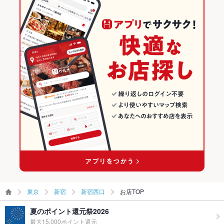
英語メニュ
あり
ー
新宿のグルメランキング
その他設備
お電話にてご予約受付中です！営業時間外でもネット予約から
簡単にご予約できます♪
新宿の居酒屋ランキング
その他
新宿の海鮮ランキング
飲み放題
あり
新宿西口のグルメランキング
食べ放題
なし
新宿西口の居酒屋ランキング
お酒
カクテル充実、焼酎充実、日本酒充実、ワイン充実
新宿西口の海鮮ランキング
お子様連れ
お子様連れ不可
ウェディン
－
グパーティ
ー二次会
東京
新宿
新宿西口
お店TOP
備考
－
夏のポイント還元祭2026
最大15,000ポイント還元