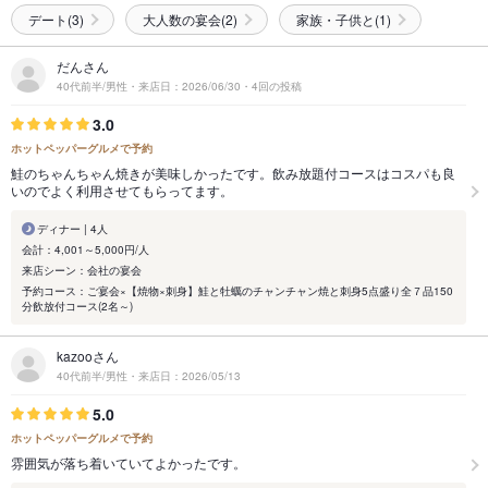
デート(3)
大人数の宴会(2)
家族・子供と(1)
だんさん
40代前半/男性・来店日：2026/06/30・4回の投稿
3.0
ホットペッパーグルメで予約
鮭のちゃんちゃん焼きが美味しかったです。飲み放題付コースはコスパも良
いのでよく利用させてもらってます。
ディナー | 4人
会計：4,001～5,000円/人
来店シーン：会社の宴会
予約コース：ご宴会×【焼物×刺身】鮭と牡蠣のチャンチャン焼と刺身5点盛り全７品150
分飲放付コース(2名～)
kazooさん
40代前半/男性・来店日：2026/05/13
5.0
ホットペッパーグルメで予約
雰囲気が落ち着いていてよかったです。