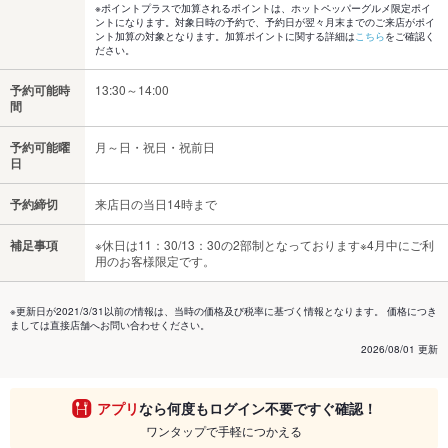
※ポイントプラスで加算されるポイントは、ホットペッパーグルメ限定ポイ
ントになります。対象日時の予約で、予約日が翌々月末までのご来店がポイ
ント加算の対象となります。加算ポイントに関する詳細は
こちら
をご確認く
ださい。
予約可能時
13:30～14:00
間
予約可能曜
月～日・祝日・祝前日
日
予約締切
来店日の当日14時まで
補足事項
※休日は11：30/13：30の2部制となっております※4月中にご利
用のお客様限定です。
※更新日が2021/3/31以前の情報は、当時の価格及び税率に基づく情報となります。 価格につき
ましては直接店舗へお問い合わせください。
2026/08/01 更新
アプリ
なら何度もログイン不要ですぐ確認！
ワンタップで手軽につかえる