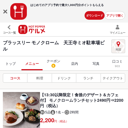
はじめてのアプリ予約で最大
1,000円分ポイントもらえる
ダウンロード
アプリで開く
コース一覧
マイメニュー
ブラッスリー モノクローム 天王寺ミオ駐車場ビ
ル
クーポン
口コミ
トップ
メニュー
店内
写真
6
903
コース
料理
ドリンク
ランチ
テイクアウト
【13:30以降限定！食後のデザート＆カフェ
付】 モノクロームランチセット2490円⇒2200
円（税込）
5品
1名～
2時間
2,200
円（税込）