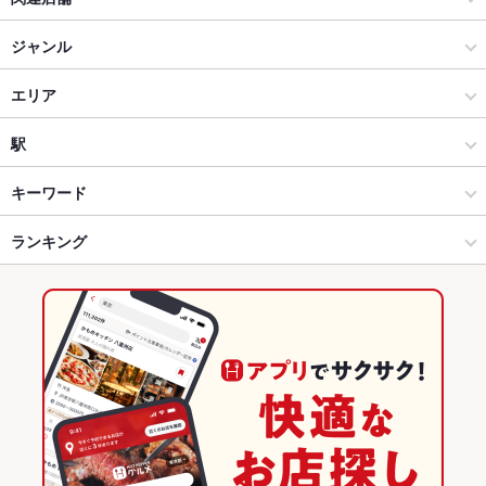
RESTAURANT＆CAFE MOULiN（ムーラン）
ジャンル
GARB Tokyo－ガーブ東京－
イタリアン・フレンチ
エリア
十割そば 否否五杯と本家かのや 新宿南口店
イタリアン
天王寺駅
駅
天王寺 × イタリアン・フレンチ
天王寺駅 × イタリアン・フレンチ
大阪阿部野橋駅
キーワード
天王寺 × イタリアン
天王寺駅 × イタリアン
寺田町駅
ランキング
エビ料理
カニ料理
ローストビーフ
フライドポテト
ソーセージ
ステーキ
鴨肉
仔羊
パスタ
カルボナーラ
ボロネーゼ
生パスタ
天王寺駅 × イタリアン・フレンチ
天王寺駅 × 居酒屋
天王寺駅
大阪のグルメランキング
ピザ
ケーキ
フレンチトースト
デザート
アヒージョ
パエリア
天王寺駅 × イタリアン
天王寺駅 × 洋・和洋・各国料理・その他
大阪のイタリアン・フレンチランキング
生ハム
チーズケーキ
居酒屋
大阪
大阪のイタリアンランキング
洋・和洋・各国料理・その他
大阪 × イタリアン・フレンチ
天王寺のグルメランキング
天王寺 × 居酒屋
大阪 × イタリアン
天王寺のイタリアン・フレンチランキング