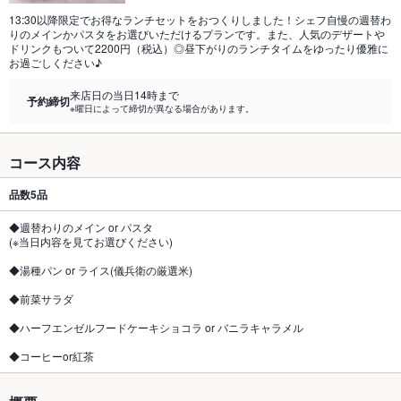
13:30以降限定でお得なランチセットをおつくりしました！シェフ自慢の週替わ
りのメインかパスタをお選びいただけるプランです。また、人気のデザートや
ドリンクもついて2200円（税込）◎昼下がりのランチタイムをゆったり優雅に
お過ごしください♪
来店日の当日14時まで
予約締切
※曜日によって締切が異なる場合があります。
コース内容
品数
5品
◆週替わりのメイン or パスタ
(※当日内容を見てお選びください)
◆湯種パン or ライス(儀兵衛の厳選米)
◆前菜サラダ
◆ハーフエンゼルフードケーキショコラ or バニラキャラメル
◆コーヒーor紅茶