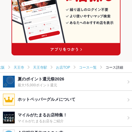
天王寺 × 洋・和洋・各国料理・その他
大阪 × 居酒屋
天王寺のイタリアンランキング
天王寺駅 × 居酒屋
大阪 × 洋・和洋・各国料理・その他
天王寺駅のグルメランキング
天王寺駅 × 洋・和洋・各国料理・その他
天王寺駅のイタリアン・フレンチランキング
天王寺駅のイタリアンランキング
大阪
天王寺
天王寺駅
お店TOP
コース一覧
コース詳細
夏のポイント還元祭2026
最大15,000ポイント還元
ホットペッパーグルメについて
マイルがたまるお店特集！
マイルがたまるお店をご紹介