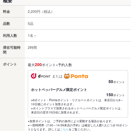
概要
料金
2,200円（税込）
品数
5品
利用人数
1名～
滞在可能時
2時間
間
ポイント
200
最大
ポイント×予約人数
または
50
ポイント
ホットペッパーグルメ限定ポイント
150
ポイント
※dポイント・Pontaポイント・リクルートポイントは、来店日から6～
10日後にポイント加算されます。
※ポイントプラスで加算されるホットペッパーグルメ限定ポイントは、
来店日の翌月15日頃に加算されます。
※加算ポイントは、ご予約の条件により変動する場合があります。
※一部時間帯（7:00～14:59来店の予約）は確定した人数1人につき10ポイン
トとなります。詳しくは
こちら
をご覧ください。