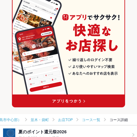
バーニャカウダ
餃子
焼売
坦々麺
炭火焼
牛タン
デザート
袋町駅 × 和風
並木・袋町 × 和食全般
広島の居酒屋ランキング
アヒージョ
和食
広島
広島市（広島市中心部）のグルメランキング
和食全般
広島 × 居酒屋
広島市（広島市中心部）の居酒屋ランキング
広島市（広島市中心部） × 和食
広島 × 和風
並木・袋町のグルメランキング
広島市（広島市中心部） × 和食全般
広島 × 和食
並木・袋町の居酒屋ランキング
袋町駅 × 和食
広島 × 和食全般
袋町駅 × 和食全般
島市中心部）
並木・袋町
お店TOP
コース一覧
コース詳細
夏のポイント還元祭2026