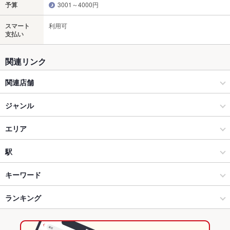
予算
3001～4000円
スマート
利用可
支払い
関連リンク
関連店舗
まんまみ～や 札幌店
ジャンル
咲か蔵 （さかぐら） 札幌北口店
居酒屋
エリア
和風
並木・袋町
駅
広島市（広島市中心部） × 居酒屋
並木・袋町 × 居酒屋
八丁堀駅
キーワード
広島市（広島市中心部） × 和風
並木・袋町 × 和風
袋町駅
ランキング
からあげ
お茶漬け
エビ料理
カキ料理・オイスター
刺身
フライドポテト
しゃぶしゃぶ
なめろう
レバー
つくね
鶏皮
袋町駅 × 居酒屋
並木・袋町 × 和食
本通駅
広島のグルメランキング