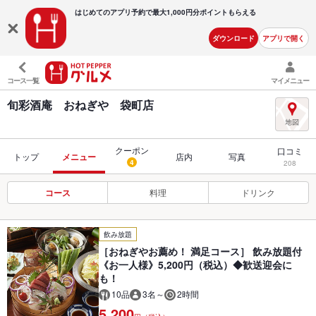
はじめてのアプリ予約で最大
1,000円分ポイントもらえる
ダウンロード
アプリで開く
コース一覧
マイメニュー
旬彩酒庵 おねぎや 袋町店
クーポン
口コミ
トップ
メニュー
店内
写真
4
208
コース
料理
ドリンク
飲み放題
［おねぎやお薦め！ 満足コース］ 飲み放題付
《お一人様》5,200円（税込）◆歓送迎会に
も！
10品
3名～
2時間
5,200