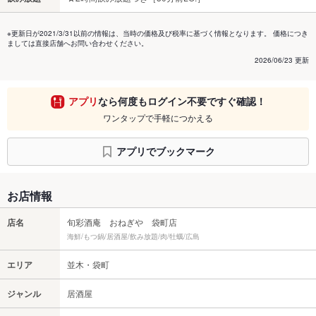
※更新日が2021/3/31以前の情報は、当時の価格及び税率に基づく情報となります。 価格につき
ましては直接店舗へお問い合わせください。
2026/06/23 更新
アプリ
なら何度もログイン不要ですぐ確認！
ワンタップで手軽につかえる
アプリでブックマーク
お店情報
店名
旬彩酒庵 おねぎや 袋町店
海鮮/もつ鍋/居酒屋/飲み放題/肉/牡蠣/広島
エリア
並木・袋町
ジャンル
居酒屋