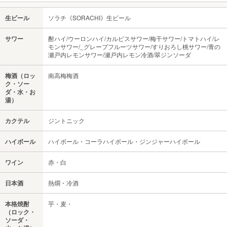
生ビール
ソラチ《SORACHI》生ビール
サワー
酎ハイ/ウーロンハイ/カルピスサワー/梅干サワー/トマトハイ/レ
モンサワー/_グレープフルーツサワー/すりおろし桃サワー/青の
瀬戸内レモンサワー/瀬戸内レモン冷酒/翠ジンソーダ
梅酒（ロッ
南高梅梅酒
ク・ソー
ダ・水・お
湯）
カクテル
ジントニック
ハイボール
ハイボール・コーラハイボール・ジンジャーハイボール
ワイン
赤・白
日本酒
熱燗・冷酒
本格焼酎
芋・麦・
（ロック・
ソーダ・