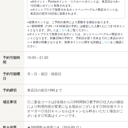
※dポイント・Pontaポイント・リクルートポイントは、来店日から6～
10日後にポイント加算されます。
※ポイントプラスで加算されるホットペッパーグルメ限定ポイントは、
来店日の翌月15日頃に加算されます。
※加算ポイントは、ご予約の条件により変動する場合があります。
※一部時間帯（7:00～14:59来店の予約）は確定した人数1人につき10ポイン
トとなります。詳しくは
こちら
をご覧ください。
※ポイントプラスで加算されるポイントは、ホットペッパーグルメ限定ポイ
ントになります。対象日時の予約で、予約日が翌々月末までのご来店がポイ
ント加算の対象となります。加算ポイントに関する詳細は
こちら
をご確認く
ださい。
予約可能時
15:00～21:30
間
予約可能曜
月～日・祝日・祝前日
日
予約締切
来店日の前日19時まで
補足事項
◎ご宴会コースは2名様から◎2時間制◎要予約◎仕入れの都合
により料理内容が変更になる場合がございます◎30分前ラスト
オーダー◎当日キャンセルはキャンセル料をいただく場合がご
ざいます◎写真はイメージです。
飲み放題
★2時間飲み放題つき［30分前LO.］