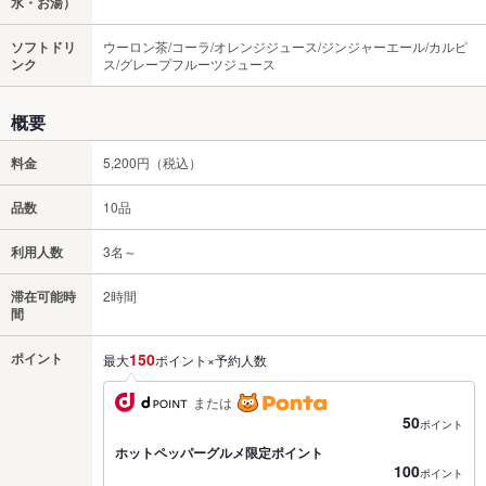
水・お湯）
ソフトドリ
ウーロン茶/コーラ/オレンジジュース/ジンジャーエール/カルピ
ンク
ス/グレープフルーツジュース
概要
料金
5,200円（税込）
品数
10品
利用人数
3名～
滞在可能時
2時間
間
ポイント
150
最大
ポイント×予約人数
または
50
ポイント
ホットペッパーグルメ限定ポイント
100
ポイント