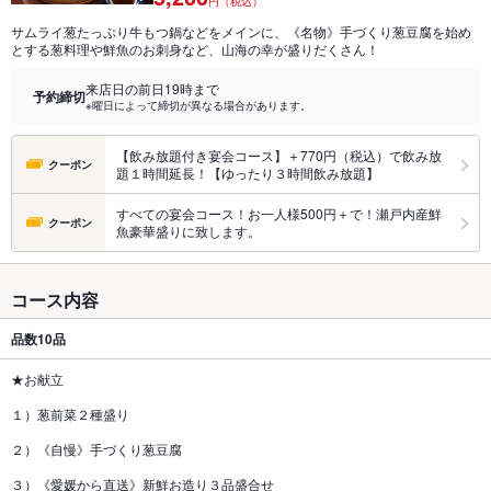
円（税込）
サムライ葱たっぷり牛もつ鍋などをメインに、《名物》手づくり葱豆腐を始め
とする葱料理や鮮魚のお刺身など、山海の幸が盛りだくさん！
来店日の前日19時まで
予約締切
※曜日によって締切が異なる場合があります。
【飲み放題付き宴会コース】＋770円（税込）で飲み放
クーポン
題１時間延長！【ゆったり３時間飲み放題】
すべての宴会コース！お一人様500円＋で！瀬戸内産鮮
クーポン
魚豪華盛りに致します。
コース内容
品数
10品
★お献立
１）葱前菜２種盛り
２）《自慢》手づくり葱豆腐
３）《愛媛から直送》新鮮お造り３品盛合せ