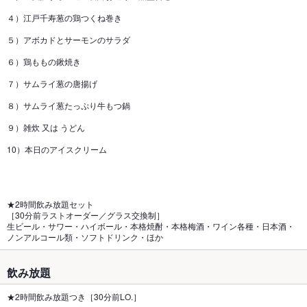
４）江戸千寿葱の鶏つくね巻き
５）アボカドとサーモンのサラダ
６）鶏ももの鍬焼き
７）サムライ葱の唐揚げ
８）サムライ葱たっぷり牛もつ鍋
９）雑炊 又は うどん
10）本日のアイスクリーム
★2時間飲み放題セット
［30分前ラストオーダー／グラス交換制］
生ビール・サワー・ハイボール・本格焼酎・本格梅酒・ワイン各種・日本酒・
ノンアルコール類・ソフトドリンク・ほか
飲み放題
★2時間飲み放題つき［30分前LO.］