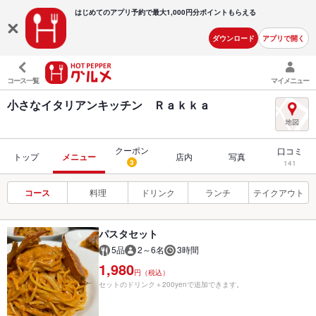
はじめてのアプリ予約で最大
1,000円分ポイントもらえる
ダウンロード
アプリで開く
コース一覧
マイメニュー
小さなイタリアンキッチン Ｒａｋｋａ
クーポン
口コミ
トップ
メニュー
店内
写真
3
141
コース
料理
ドリンク
ランチ
テイクアウト
パスタセット
5品
2～6名
3時間
1,980
円（税込）
セットのドリンク＋200yenで追加できます。