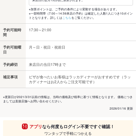
来店日の翌月15日頃に加算されます。
※加算ポイントは、ご予約の条件により変動する場合があります。
※一部時間帯（7:00～14:59来店の予約）は確定した人数1人につき10ポイン
トとなります。詳しくは
こちら
をご覧ください。
予約可能時
17:30～21:00
間
予約可能曜
月～日・祝日・祝前日
日
予約締切
来店日の当日17時まで
補足事項
ピザが食べたいお客様はラッカディナーがおすすめです（ラッ
カディナーはお2人からご注文可能です）
※更新日が2021/3/31以前の情報は、当時の価格及び税率に基づく情報となります。 価格につき
ましては直接店舗へお問い合わせください。
2026/01/16 更新
アプリ
なら何度もログイン不要ですぐ確認！
ワンタップで手軽につかえる