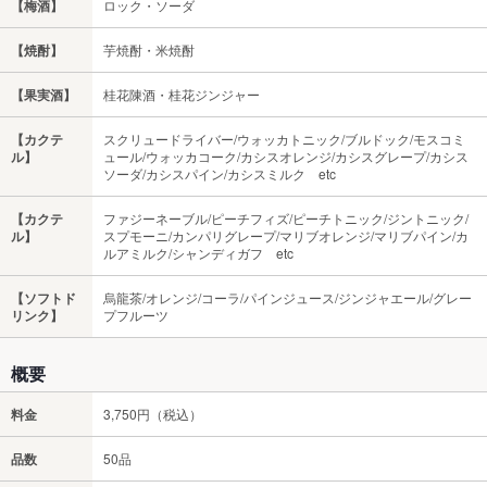
【梅酒】
ロック・ソーダ
【焼酎】
芋焼酎・米焼酎
【果実酒】
桂花陳酒・桂花ジンジャー
【カクテ
スクリュードライバー/ウォッカトニック/ブルドック/モスコミ
ル】
ュール/ウォッカコーク/カシスオレンジ/カシスグレープ/カシス
ソーダ/カシスパイン/カシスミルク etc
【カクテ
ファジーネーブル/ピーチフィズ/ピーチトニック/ジントニック/
ル】
スプモーニ/カンパリグレープ/マリブオレンジ/マリブパイン/カ
ルアミルク/シャンディガフ etc
【ソフトド
烏龍茶/オレンジ/コーラ/パインジュース/ジンジャエール/グレー
リンク】
プフルーツ
概要
料金
3,750円（税込）
品数
50品