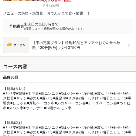
円（税込）
男性4300円
メニューの焼鳥・焼野菜・おでんが全て食べ放題！！
来店日の当日0時まで
予約締切
※曜日によって締切が異なる場合があります。
【平の定番プラン】焼鳥40品とアツアツおでん食べ放
クーポン
題+120分[飲放]⇒女性3750円
コース内容
品数
50品
【焼鳥(タレ)】
■とり皮■鶏身■ネギま■鶏ニンニク■鶏レバー■ハツ(心臓)■ぼんじり■せせり■ひ
ざ軟骨■ヤゲン■砂ズリ■豚バラ■豚足串■ささみ(梅・わさび・柚子こしょう)■手
羽先■ししゃも■厚切ベーコン串■えのきベーコン巻■チーズベーコン巻■つくね
串■スパム串■ウインナー■味噌ホルモン串
【焼鳥(塩)】
■とり皮■鶏身■ネギま■鶏ニンニク■鶏レバー■ハツ(心臓)■ぼんじり■せせり■ひ
ざ軟骨■ヤゲン■砂ズリ■豚バラ■豚足串■ささみ(梅・わさび・柚子こしょう)■手