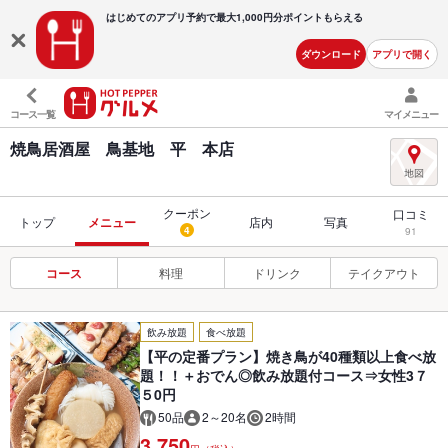
はじめてのアプリ予約で最大
1,000円分ポイントもらえる
ダウンロード
アプリで開く
コース一覧
マイメニュー
焼鳥居酒屋 鳥基地 平 本店
クーポン
口コミ
トップ
メニュー
店内
写真
4
91
コース
料理
ドリンク
テイクアウト
飲み放題
食べ放題
【平の定番プラン】焼き鳥が40種類以上食べ放
題！！＋おでん◎飲み放題付コース⇒女性3７
５0円
50品
2～20名
2時間
3,750