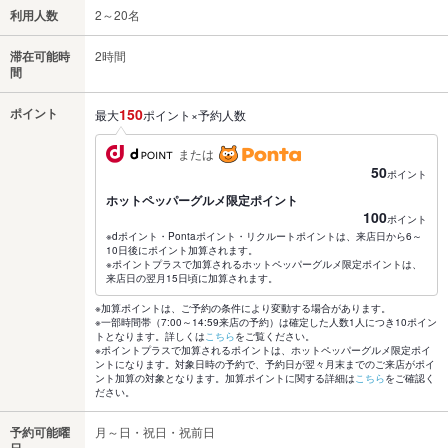
利用人数
2～20名
滞在可能時
2時間
間
ポイント
150
最大
ポイント×予約人数
または
50
ポイント
ホットペッパーグルメ限定ポイント
100
ポイント
※dポイント・Pontaポイント・リクルートポイントは、来店日から6～
10日後にポイント加算されます。
※ポイントプラスで加算されるホットペッパーグルメ限定ポイントは、
来店日の翌月15日頃に加算されます。
※加算ポイントは、ご予約の条件により変動する場合があります。
※一部時間帯（7:00～14:59来店の予約）は確定した人数1人につき10ポイン
トとなります。詳しくは
こちら
をご覧ください。
※ポイントプラスで加算されるポイントは、ホットペッパーグルメ限定ポイ
ントになります。対象日時の予約で、予約日が翌々月末までのご来店がポイ
ント加算の対象となります。加算ポイントに関する詳細は
こちら
をご確認く
ださい。
予約可能曜
月～日・祝日・祝前日
日