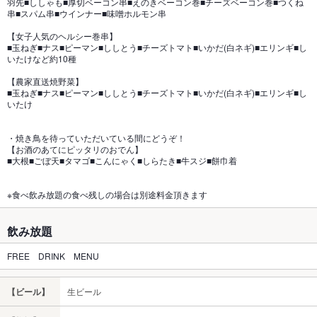
羽先■ししゃも■厚切ベーコン串■えのきベーコン巻■チーズベーコン巻■つくね
串■スパム串■ウインナー■味噌ホルモン串
【女子人気のヘルシー巻串】
■玉ねぎ■ナス■ピーマン■ししとう■チーズトマト■いかだ(白ネギ)■エリンギ■し
いたけなど約10種
【農家直送焼野菜】
■玉ねぎ■ナス■ピーマン■ししとう■チーズトマト■いかだ(白ネギ)■エリンギ■し
いたけ
・焼き鳥を待っていただいている間にどうぞ！
【お酒のあてにピッタリのおでん】
■大根■ごぼ天■タマゴ■こんにゃく■しらたき■牛スジ■餅巾着
※食べ飲み放題の食べ残しの場合は別途料金頂きます
飲み放題
FREE DRINK MENU
【ビール】
生ビール