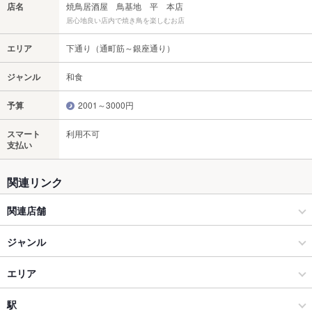
店名
焼鳥居酒屋 鳥基地 平 本店
居心地良い店内で焼き鳥を楽しむお店
エリア
下通り（通町筋～銀座通り）
ジャンル
和食
予算
2001～3000円
スマート
利用不可
支払い
関連リンク
関連店舗
焼鳥とおでんのお店 鳥基地 平 駕町通り店
ジャンル
和食
エリア
焼き鳥・鶏料理
下通り（通町筋～銀座通り）
駅