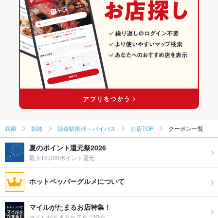
山陽姫路駅 × 中華全般
兵庫 × 中華全般
姫路の中華ランキング
姫路駅南側～バイパスのグルメランキング
兵庫
姫路
姫路駅南側～バイパス
お店TOP
クーポン一覧
夏のポイント還元祭2026
最大15,000ポイント還元
ホットペッパーグルメについて
マイルがたまるお店特集！
マイルがたまるお店をご紹介