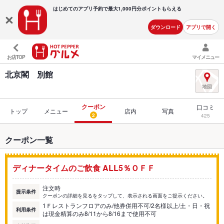
はじめてのアプリ予約で最大
1,000円分ポイントもらえる
ダウンロード
アプリで開く
お店TOP
マイメニュー
北京閣 別館
クーポン
口コミ
トップ
メニュー
店内
写真
2
425
クーポン一覧
ディナータイムのご飲食 ALL5％ＯＦＦ
注文時
提示条件
クーポンの詳細を見るをタップして、表示される画面をご提示ください。
1Ｆレストランフロアのみ/他券併用不可/2名様以上/土・日・祝
利用条件
は現金精算のみ8/11から8/16まで使用不可