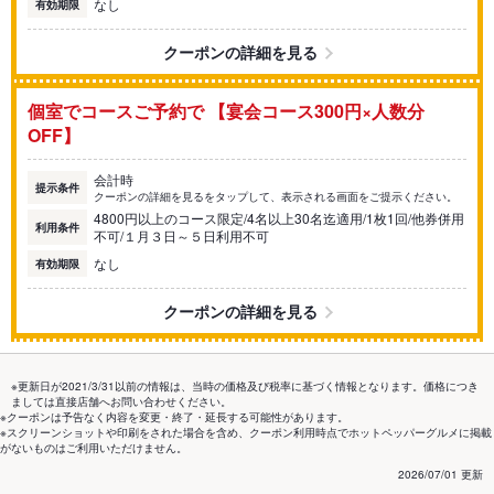
なし
有効期限
クーポンの詳細を見る
個室でコースご予約で 【宴会コース300円×人数分
OFF】
会計時
提示条件
クーポンの詳細を見るをタップして、表示される画面をご提示ください。
4800円以上のコース限定/4名以上30名迄適用/1枚1回/他券併用
利用条件
不可/１月３日～５日利用不可
なし
有効期限
クーポンの詳細を見る
※更新日が2021/3/31以前の情報は、当時の価格及び税率に基づく情報となります。価格につき
ましては直接店舗へお問い合わせください。
※クーポンは予告なく内容を変更・終了・延長する可能性があります。
※スクリーンショットや印刷をされた場合を含め、クーポン利用時点でホットペッパーグルメに掲載
がないものはご利用いただけません。
2026/07/01 更新