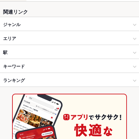
関連リンク
ジャンル
中華
エリア
北京料理
姫路駅南側～バイパス
駅
中華全般
姫路駅南側～バイパス × 中華
山陽姫路駅
キーワード
姫路 × 中華
姫路駅南側～バイパス × 北京料理
手柄駅
ランキング
からあげ
エビ料理
カキ料理・オイスター
カニ料理
刺身
アワビ
豆腐料理
そば
天ぷら
点心
水餃子
焼売
麻婆豆腐
酢豚
姫路 × 北京料理
姫路駅南側～バイパス × 中華全般
姫路駅
兵庫のグルメランキング
エビチリ
北京ダック
杏仁豆腐
デザート
姫路 × 中華全般
兵庫
兵庫の中華ランキング
山陽姫路駅 × 中華
兵庫 × 中華
兵庫の北京料理ランキング
山陽姫路駅 × 北京料理
兵庫 × 北京料理
姫路のグルメランキング