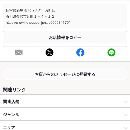
禁煙・喫煙
分煙（仕切りあり）
個室居酒屋 金沢うさぎ 片町店
喫煙専用室
なし
石川県金沢市片町１－４－１２
https://www.hotpepper.jp/strJ000034170/
※2020年4月1日～受動喫煙対策に関する法律が施行されています。正しい情報はお店へお問い
合わせください。
お店情報をコピー
お席
総席数
64席
最大宴会収
40人(4～60名様までの宴会可能！応相談)
容人数
お店からのメッセージに登録する
個室
あり ：個室リ※カーテン仕切り半個室
座敷
あり
関連リンク
掘りごたつ
なし
関連店舗
カウンター
あり
九州うまかもん酒場 おおた商店
ジャンル
ソファー
なし
居酒屋
エリア