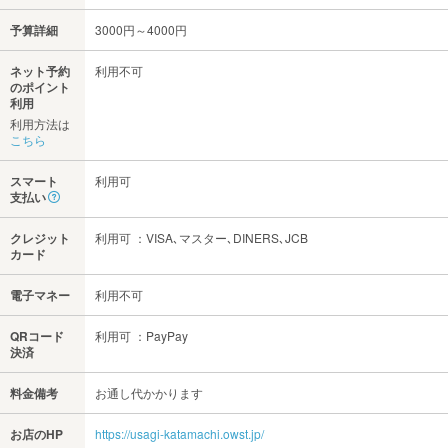
予算詳細
3000円～4000円
ネット予約
利用不可
のポイント
利用
利用方法は
こちら
スマート
利用可
支払い
クレジット
利用可 ：VISA､マスター､DINERS､JCB
カード
電子マネー
利用不可
QRコード
利用可 ：PayPay
決済
料金備考
お通し代かかります
お店のHP
https://usagi-katamachi.owst.jp/