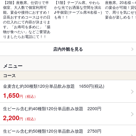
【2階】座敷席。仕切りで半
【1階】テーブル席。やわら
座敷席。20名様～
個室、大人数で個室利用可
かな光でお洒落な空間を演出
の宴会が可能！貸
能。宴会や接待におすすめ！
♪半個室(テーブル席/4名様～)
で、周りを気にせ
店長おすすめコースはその日
も有！！
宴会が楽しめる！
の仕入れにて内容が決まりま
す。「お寿司を多めに」「揚
物が食べたい」などご要望あ
りましたらお電話にて！！
店内外観を見る
メニュー
コース
金麦含む約30種類120分単品飲み放題 1650円(税込)
1,650
円（税込）
生ビール含む約40種類120分単品飲み放題 2200円
2,200
円（税込）
生ビール含む約50種類120分単品飲み放題 2750円