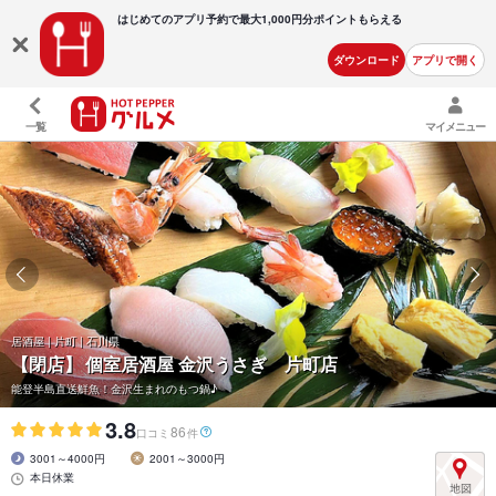
はじめてのアプリ予約で最大
1,000円分ポイントもらえる
ダウンロード
アプリで開く
一覧
マイメニュー
居酒屋 | 片町 | 石川県
【閉店】
個室居酒屋 金沢うさぎ 片町店
能登半島直送鮮魚！金沢生まれのもつ鍋♪
3.8
86
口コミ
件
3001～4000円
2001～3000円
本日休業