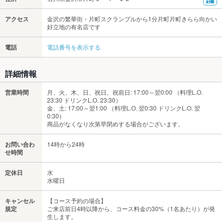
アクセス
金沢の繁華街・片町スクランブルから1分片町片町きらら向かい
好立地の有名店です
電話
電話番号を表示する
詳細情報
営業時間
月、火、木、日、祝日、祝前日: 17:00～翌0:00 （料理L.O.
23:30 ドリンクL.O. 23:30）
金、土: 17:00～翌1:00 （料理L.O. 翌0:30 ドリンクL.O. 翌
0:30）
商品がなくなり次第早閉めする場合がございます。
お問い合わ
14時から24時
せ時間
定休日
水
水曜日
キャンセル
【コース予約の場合】
規定
ご来店前日4時以降から、コース料金の30%（1名あたり）が発
生します。