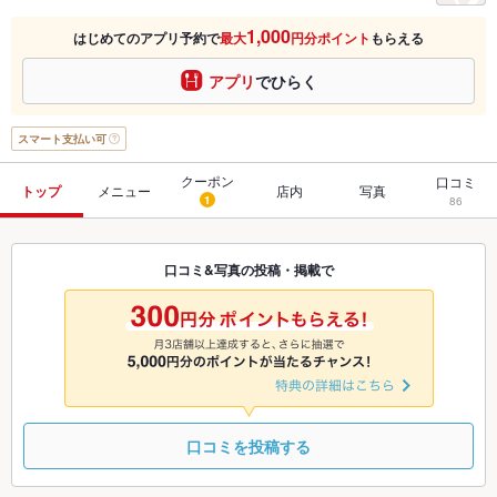
1,000
はじめてのアプリ予約で
最大
円分ポイント
もらえる
アプリ
でひらく
スマート支払い可
クーポン
口コミ
トップ
メニュー
店内
写真
1
86
口コミ&写真の投稿・掲載で
口コミを投稿する