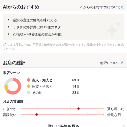
AIからのおすすめ
AIからのおすすめについて
金沢港直送の鮮魚を味わえる
うさぎの海鮮丼は約12種のネタ
20名様～40名様迄の宴会が可能
※AIによる要約のため、不正確な情報が含まれる場合があります。掲載情報全文と併せてご確認
ください。
お店の総評
総評について
来店シーン
友人・知人と
63％
家族・子供と
14％
その他
23％
お店の雰囲気
にぎやか
落ち着いた
普段使い
特別な日
詳しい評価を見る