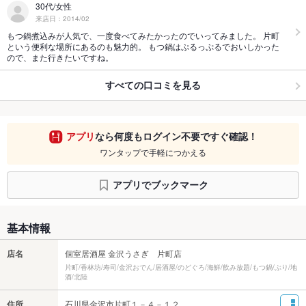
30代/女性
来店日：2014/02
もつ鍋煮込みが人気で、一度食べてみたかったのでいってみました。 片町
という便利な場所にあるのも魅力的。 もつ鍋はぷるっぷるでおいしかった
ので、また行きたいですね。
すべての口コミを見る
アプリ
なら何度もログイン不要ですぐ確認！
ワンタップで手軽につかえる
アプリでブックマーク
基本情報
店名
個室居酒屋 金沢うさぎ 片町店
片町/香林坊/寿司/金沢おでん/居酒屋/のどぐろ/海鮮/飲み放題/もつ鍋/ぶり/地
酒/北陸
住所
石川県金沢市片町１－４－１２