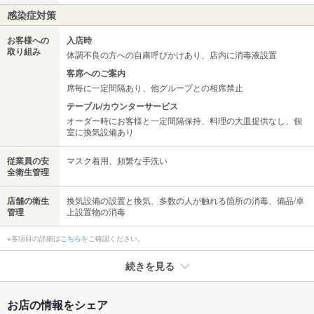
感染症対策
お客様への
入店時
取り組み
体調不良の方への自粛呼びかけあり、店内に消毒液設置
客席へのご案内
席毎に一定間隔あり、他グループとの相席禁止
テーブル/カウンターサービス
オーダー時にお客様と一定間隔保持、料理の大皿提供なし、個
室に換気設備あり
従業員の安
マスク着用、頻繁な手洗い
全衛生管理
店舗の衛生
換気設備の設置と換気、多数の人が触れる箇所の消毒、備品/卓
管理
上設置物の消毒
※各項目の詳細は
こちら
をご確認ください。
続きを見る
たばこ
お店の情報をシェア