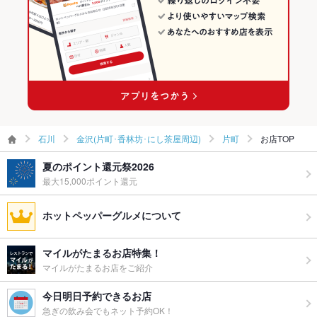
お子様連れ
お子様連れOK
ウェディン
各種パーティー・宴会承ります
グパーティ
ー二次会
備考
－
石川
金沢(片町･香林坊･にし茶屋周辺)
片町
お店TOP
夏のポイント還元祭2026
最大15,000ポイント還元
ホットペッパーグルメについて
マイルがたまるお店特集！
マイルがたまるお店をご紹介
今日明日予約できるお店
急ぎの飲み会でもネット予約OK！