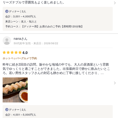
リーズナブルで雰囲気もよく楽しめました。
ディナー | 3人
会計：3,001～4,000円/人
来店シーン：友人・知人と
予約コース：【ディナー用】お席のみのご予約【席時間120分制】
nanaさん
50代前半/女性・来店日：2026/06/22
4.0
ホットペッパーグルメで予約
昨年に続き2回目の訪問。賑やかな地域の中でも、大人の居酒屋という雰囲
気でゆっくりと過ごすことができました。出張最終日で静かに飲みたいとこ
ろ。若い男性スタッフさんの対応も静かめに丁寧に接してくださり、…
ディナー | 2人
会計：4,001～5,000円/人