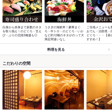
白身から赤身まで多数のネタ
うさぎの海鮮丼！豪華まぐ
ご当地メニューも
を取り揃え！のどぐろ・甘え
ろ・中トロ・のどぐろ・いか
おでん・治部煮・
び・ぶりの北陸3種盛も◎
など約12種のネタがのって大
どぐろ・・・【昼
満足間違いなし
すすめ！】
料理を見る
こだわりの空間