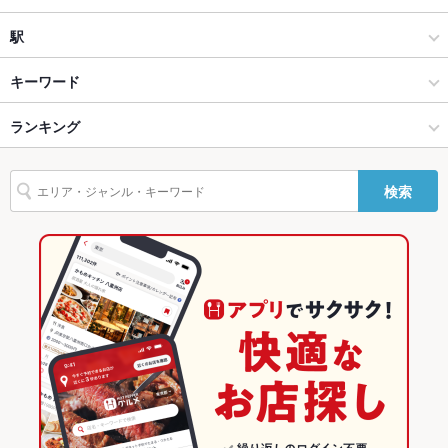
テラス席
なし
和風
片町
駅
貸切
貸切不可 ：応相談
金沢(片町･香林坊･にし茶屋周辺) × 居酒屋
片町 × 居酒屋
金沢駅
キーワード
設備
金沢(片町･香林坊･にし茶屋周辺) × 和風
片町 × 和風
ランキング
からあげ
塩辛
エビ料理
フライドポテト
うどん
おでん
チャンポン
Wi-Fi
なし
つくね
地鶏
鴨肉
金沢駅 × 居酒屋
石川
石川のグルメランキング
バリアフリ
なし
ー
検索
金沢駅 × 和風
石川 × 居酒屋
石川の居酒屋ランキング
駐車場
なし
石川 × 和風
金沢(片町･香林坊･にし茶屋周辺)のグルメランキング
その他設備
－
金沢(片町･香林坊･にし茶屋周辺)の居酒屋ランキング
その他
飲み放題
あり
片町のグルメランキング
食べ放題
なし
片町の居酒屋ランキング
お酒
カクテル充実、焼酎充実、日本酒充実