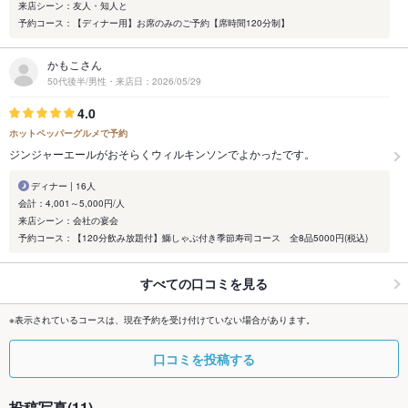
来店シーン：友人・知人と
予約コース：【ディナー用】お席のみのご予約【席時間120分制】
かもこさん
50代後半/男性・来店日：2026/05/29
4.0
ホットペッパーグルメで予約
ジンジャーエールがおそらくウィルキンソンでよかったです。
ディナー | 16人
会計：4,001～5,000円/人
来店シーン：会社の宴会
予約コース：【120分飲み放題付】鰤しゃぶ付き季節寿司コース 全8品5000円(税込)
すべての口コミを見る
※表示されているコースは、現在予約を受け付けていない場合があります。
口コミを投稿する
投稿写真(11)