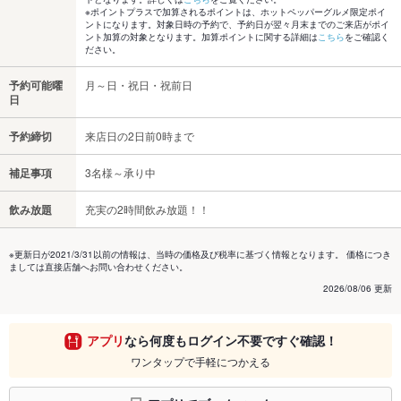
※ポイントプラスで加算されるポイントは、ホットペッパーグルメ限定ポイ
ントになります。対象日時の予約で、予約日が翌々月末までのご来店がポイ
ント加算の対象となります。加算ポイントに関する詳細は
こちら
をご確認く
ださい。
予約可能曜
月～日・祝日・祝前日
日
予約締切
来店日の2日前0時まで
補足事項
3名様～承り中
飲み放題
充実の2時間飲み放題！！
※更新日が2021/3/31以前の情報は、当時の価格及び税率に基づく情報となります。 価格につき
ましては直接店舗へお問い合わせください。
2026/08/06 更新
アプリ
なら何度もログイン不要ですぐ確認！
ワンタップで手軽につかえる