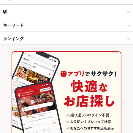
和風
郡山駅前・駅周辺
駅
郡山 × 居酒屋
郡山駅前・駅周辺 × 居酒屋
郡山駅
キーワード
郡山 × 和風
郡山駅前・駅周辺 × 和風
ランキング
手羽先
からあげ
お茶漬け
塩辛
カキ料理・オイスター
刺身
ソーセージ
チョリソー
湯葉料理
うどん
天ぷら
レバー
つくね
郡山駅 × 居酒屋
郡山駅前・駅周辺 × 和食
福島のグルメランキング
鶏皮
ステーキ
水餃子
デザート
生ハム
焼きうどん
郡山駅 × 和風
郡山駅前・駅周辺 × 和食全般
福島の居酒屋ランキング
アスパラの天ぷら
和食
福島
郡山のグルメランキング
和食全般
福島 × 居酒屋
郡山の居酒屋ランキング
郡山 × 和食
福島 × 和風
郡山駅前・駅周辺のグルメランキング
郡山 × 和食全般
福島 × 和食
郡山駅前・駅周辺の居酒屋ランキング
郡山駅 × 和食
福島 × 和食全般