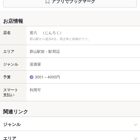
アプリでブックマーク
お店情報
店名
甚六 （じんろく）
郡山駅から徒歩3分。焼き鳥と鉄鍋がウリ。
エリア
郡山駅前・駅周辺
ジャンル
居酒屋
予算
3001～4000円
スマート
利用可
支払い
関連リンク
ジャンル
居酒屋
エリア