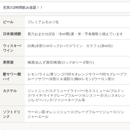
充実の2時間飲み放題！！
ビール
プレミアムモルツ生
日本酒/焼酎
甚六おまかせ(2合・冷or燗)/麦・米・芋各種取り揃えています
ウィスキー/
白角(水割りorロック)/ハウスワイン カラフェ(赤or白)
ワイン
果実酒
梅酒/あんず酒/巨峰酒(ロックorソーダ割り)
酎サワー/酎
レモン/ライム/青リンゴ/100％オレンジサワー/100％グレープフ
ハイ
ルーツサワー/水割り＆湯割り(梅orレモン)/ウーロン割り
カクテル
ジントニック/スクリュードライバー/モスコミュール/ブルドッ
ク/ライチ/ライチグレープフルーツ/カシスソーダ/カシスオレン
ジ/レゲーパンチ/ファジーネーブル等
ソフトドリ
ウーロン茶/オレンジジュース/グレープフルーツジュース/ジン
ンク
ジャーエール