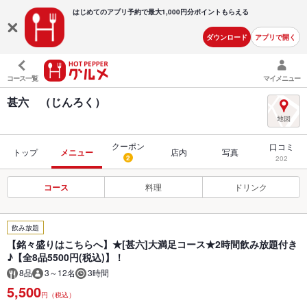
はじめてのアプリ予約で最大
1,000円分ポイントもらえる
ダウンロード
アプリで開く
コース一覧
マイメニュー
甚六 （じんろく）
クーポン
口コミ
トップ
メニュー
店内
写真
2
202
コース
料理
ドリンク
飲み放題
【銘々盛りはこちらへ】★[甚六]大満足コース★2時間飲み放題付き
♪【全8品5500円(税込)】！
8品
3～12名
3時間
5,500
円（税込）