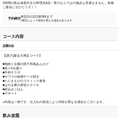
2時間の飲み放題付きの料理全8品！甚六ならではの逸品も見逃せません。各種
ご宴会にぜひどうぞ！！
来店日の2日前0時まで
予約締切
※曜日によって締切が異なる場合があります。
コース内容
品数
8品
【[甚六]宴会大満足コース】
■鶏肉と豆腐の団子和風あんかけ
■造り4点盛り
■牛肉サラダ
■サワラの味噌チーズ焼き
■たたきえびのスティック春巻
■はやま豚の厚切ステーキ
■炊込みごはん
■デザート
※内容は一例です。仕入れの状況により内容が異なる場合がございます。
飲み放題