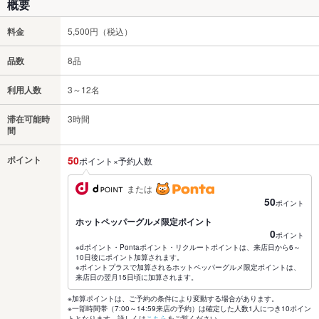
概要
料金
5,500円（税込）
品数
8品
利用人数
3～12名
滞在可能時
3時間
間
ポイント
50
ポイント×予約人数
または
50
ポイント
ホットペッパーグルメ限定ポイント
0
ポイント
※dポイント・Pontaポイント・リクルートポイントは、来店日から6～
10日後にポイント加算されます。
※ポイントプラスで加算されるホットペッパーグルメ限定ポイントは、
来店日の翌月15日頃に加算されます。
※加算ポイントは、ご予約の条件により変動する場合があります。
※一部時間帯（7:00～14:59来店の予約）は確定した人数1人につき10ポイン
トとなります。詳しくは
こちら
をご覧ください。