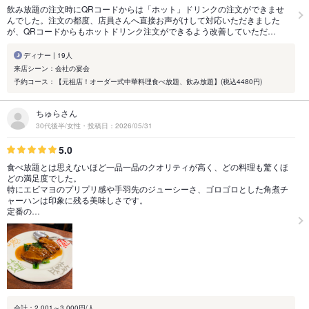
飲み放題の注文時にQRコードからは「ホット」ドリンクの注文ができませ
んでした。注文の都度、店員さんへ直接お声がけして対応いただきました
が、QRコードからもホットドリンク注文ができるよう改善していただ…
ディナー | 19人
来店シーン：会社の宴会
予約コース：【元祖店！オーダー式中華料理食べ放題、飲み放題】(税込4480円)
ちゅらさん
30代後半/女性・投稿日：2026/05/31
5.0
食べ放題とは思えないほど一品一品のクオリティが高く、どの料理も驚くほ
どの満足度でした。
特にエビマヨのプリプリ感や手羽先のジューシーさ、ゴロゴロとした角煮チ
ャーハンは印象に残る美味しさです。
定番の…
会計：2,001～3,000円/人