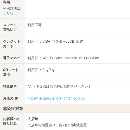
利用
利用方法は
こちら
スマート
利用不可
支払い
クレジット
利用可 ：VISA､マスター､JCB､銀聯
カード
電子マネー
利用可 ：WAON､Suica､nanaco､iD､QUICPay
QRコード
利用可 ：PayPay
決済
料金備考
"ご不明な点はお気軽にお問合せ下さい！
お店のHP
https://nangokuteitoranomon.gorp.jp/
感染症対策
お客様への
入店時
取り組み
入店時の検温あり、店内に消毒液設置