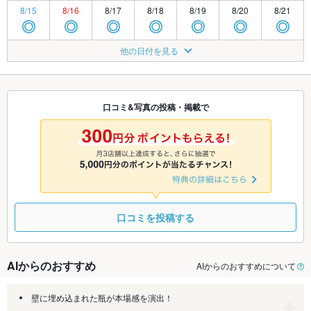
8/15
8/16
8/17
8/18
8/19
8/20
8/21
◎
◎
◎
◎
◎
◎
◎
8/22
8/23
8/24
8/25
8/26
8/27
8/28
他の日付を見る
◎
◎
◎
◎
◎
◎
◎
8/29
8/30
8/31
9/1
9/2
9/3
9/4
◎
◎
◎
◎
◎
◎
◎
口コミ&写真の投稿・掲載で
9/5
9/6
9/7
9/8
9/9
9/10
9/11
◎
◎
◎
◎
◎
◎
◎
口コミを投稿する
AIからのおすすめ
AIからのおすすめについて
壁に埋め込まれた瓶が本場感を演出！