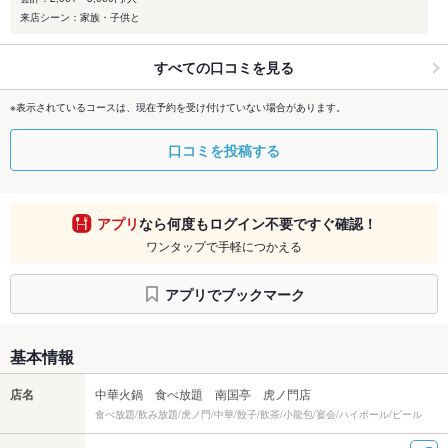
来店シーン：家族・子供と
すべての口コミを見る
※表示されているコースは、現在予約を受け付けていない場合があります。
口コミを投稿する
アプリ
なら何度もログイン不要ですぐ確認！
ワンタップで手軽につかえる
アプリでブックマーク
基本情報
店名
中華火鍋 食べ放題 南国亭 虎ノ門店
食べ放題/飲み放題/虎ノ門/中華/餃子/飲茶/小龍包/宴会/ハイボール/ビール