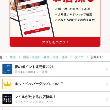
お子様連れ
お子様連れ歓迎 ：お子様連れも歓迎致します。
虎ノ門のグルメランキング
ウェディン
ウエディングの二次会にも是非どうぞ
虎ノ門の中華ランキング
グパーティ
ー二次会
虎ノ門の中華全般ランキング
お祝い・サ
可
プライズ対
応
備考
不明点等、お気軽に店舗へご相談ください。
東京
銀座・有楽町・新橋・築地・月島
虎ノ門
お店TOP
夏のポイント還元祭2026
最大15,000ポイント還元
ホットペッパーグルメについて
マイルがたまるお店特集！
マイルがたまるお店をご紹介