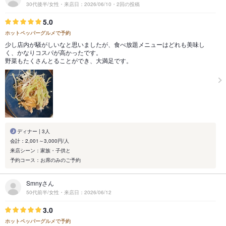
30代後半/女性・来店日：2026/06/10・2回の投稿
5.0
ホットペッパーグルメで予約
少し店内が騒がしいなと思いましたが、食べ放題メニューはどれも美味し
く、かなりコスパが高かったです。
野菜もたくさんとることができ、大満足です。
ディナー | 3人
会計：2,001～3,000円/人
来店シーン：家族・子供と
予約コース：お席のみのご予約
Smnyさん
50代前半/女性・来店日：2026/06/12
3.0
ホットペッパーグルメで予約