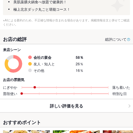
美肌薬膳火鍋食べ放題で健康的！
極上北京ダック丸ごと堪能コース！
※AIによる要約のため、不正確な情報が含まれる場合があります。掲載情報全文と併せてご確認
ください。
お店の総評
総評について
来店シーン
会社の宴会
58％
友人・知人と
26％
その他
16％
お店の雰囲気
にぎやか
落ち着いた
普段使い
特別な日
詳しい評価を見る
おすすめポイント