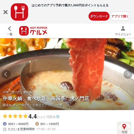
はじめてのアプリ予約で最大
1,000円分ポイントもらえる
ダウンロード
アプリで開く
一覧
マイメニュー
中華 | 虎ノ門 | 東京都
中華火鍋 食べ放題 南国亭 虎ノ門店
銀座線 虎ノ門駅2分！出来立てアツアツ中華
4.4
105
口コミ
件
3001～4000円
501～1000円
ただいま営業時間外
17:00～21:30