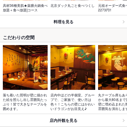
具材36種美肌★薬膳火鍋食べ
北京ダック丸ごと食べつくし
元祖オーダー式食
放題＋食べ放題]コース
2273円!!
料理を見る
こだわりの空間
落ち着いた照明が壁に描かれ
店内中ほどの半個室。グルー
丸テーブル席もあ
た絵を照らし出し雰囲気たっ
プで、ご家族で、使い方は
から最大80名まで
ぷり！皆で大きなテーブルを
色々！こちらの壁にはかわい
壁に埋め込まれた
囲めます。
いドラゴンがお目見え♪
雰囲気を演出しま
店内外観を見る