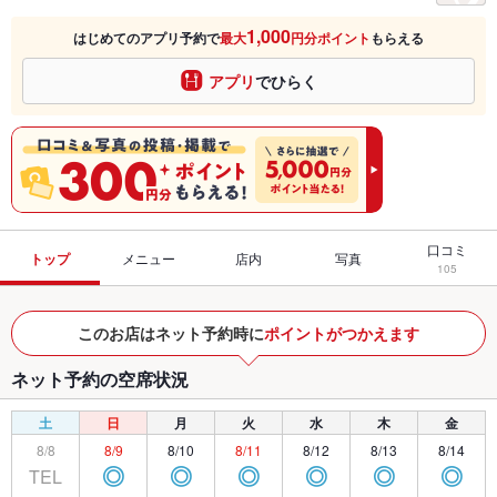
1,000
はじめてのアプリ予約で
最大
円分ポイント
もらえる
アプリ
でひらく
口コミ
トップ
メニュー
店内
写真
105
このお店はネット予約時に
ポイントがつかえます
ネット予約の空席状況
土
日
月
火
水
木
金
8/8
8/9
8/10
8/11
8/12
8/13
8/14
TEL
◎
◎
◎
◎
◎
◎