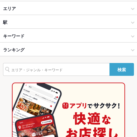
貸切
貸切不可 ：40名から貸切ok
中華火鍋 食べ放題 南国亭 神田淡路町店
中華
エリア
設備
中華火鍋 食べ放題 南国亭 渋谷一号店
中華全般
虎ノ門
駅
Wi-Fi
あり
中華火鍋 食べ放題 南国亭 町田本店
銀座・有楽町・新橋・築地・月島 × 中華
虎ノ門 × 中華
霞ケ関駅
キーワード
バリアフリ
なし ：エレベーターあり
ー
中華火鍋 食べ放題 南国亭 新宿店
銀座・有楽町・新橋・築地・月島 × 中華全般
虎ノ門 × 中華全般
虎ノ門駅
ランキング
エビ料理
カニ料理
アワビ
焼きそば
点心
餃子
小籠包
駐車場
なし ：お近くのパーキングをご利用下さい
チャーハン
麻婆豆腐
酢豚
エビチリ
火鍋
杏仁豆腐
デザート
中華火鍋 食べ放題 南国亭 渋谷駅前店
虎ノ門駅 × 中華
東京
東京のグルメランキング
英語メニュ
あり
検索
タピオカ
五目焼きそば
ー
中華火鍋 食べ放題 南国亭 横須賀中央店
虎ノ門駅 × 中華全般
東京 × 中華
東京の中華ランキング
その他設備
不明点等、お気軽に店舗へご相談ください。
東京 × 中華全般
東京の中華全般ランキング
その他
銀座・有楽町・新橋・築地・月島のグルメランキング
飲み放題
あり ：各種飲み放題コースご用意。予約承っております！
銀座・有楽町・新橋・築地・月島の中華ランキング
食べ放題
あり ：食べ放題プランをご用意♪
銀座・有楽町・新橋・築地・月島の中華全般ランキング
お酒
カクテル充実、焼酎充実、日本酒充実、ワイン充実