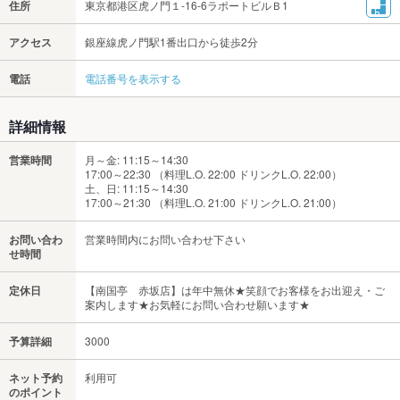
住所
東京都港区虎ノ門１-16-6ラポートビルＢ1
アクセス
銀座線虎ノ門駅1番出口から徒歩2分
電話
電話番号を表示する
詳細情報
営業時間
月～金: 11:15～14:30
17:00～22:30 （料理L.O. 22:00 ドリンクL.O. 22:00）
土、日: 11:15～14:30
17:00～21:30 （料理L.O. 21:00 ドリンクL.O. 21:00）
お問い合わ
営業時間内にお問い合わせ下さい
せ時間
定休日
【南国亭 赤坂店】は年中無休★笑顔でお客様をお出迎え・ご
案内します★お気軽にお問い合わせ願います★
予算詳細
3000
ネット予約
利用可
のポイント