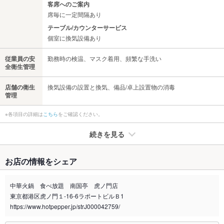
客席へのご案内
席毎に一定間隔あり
テーブル/カウンターサービス
個室に換気設備あり
従業員の安
勤務時の検温、マスク着用、頻繁な手洗い
全衛生管理
店舗の衛生
換気設備の設置と換気、備品/卓上設置物の消毒
管理
※各項目の詳細は
こちら
をご確認ください。
続きを見る
たばこ
お店の情報をシェア
禁煙・喫煙
全席禁煙
喫煙専用室あり
中華火鍋 食べ放題 南国亭 虎ノ門店
東京都港区虎ノ門１-16-6ラポートビルＢ1
喫煙専用室
あり
https://www.hotpepper.jp/strJ000042759/
※2020年4月1日～受動喫煙対策に関する法律が施行されています。正しい情報はお店へお問い