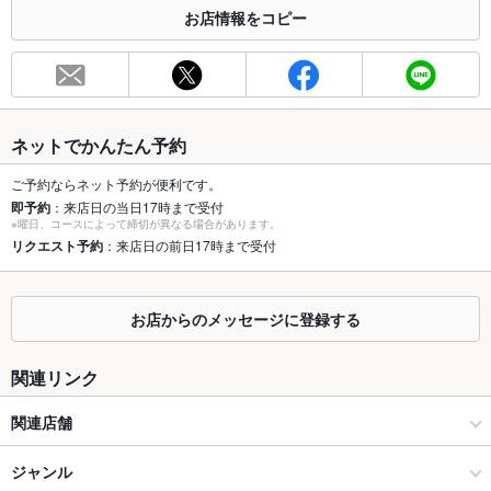
合わせください。
お店情報をコピー
お席
総席数
80席(ご宴会など承ります。ご予約はお早めに)
最大宴会収
80人(大人数でのご宴会の予約はお早めに♪)
容人数
ネットでかんたん予約
個室
あり ：間仕切りできる半個室あり
ご予約ならネット予約が便利です。
即予約
：来店日の当日17時まで受付
※曜日、コースによって締切が異なる場合があります。
座敷
なし ：お座敷はございませんが、ゆったり座れるテーブル席を
リクエスト予約
：来店日の前日17時まで受付
ご用意しております。
掘りごたつ
なし ：掘りごたつはございませんが、ゆったり座れるテーブル
席をご用意しております。
お店からのメッセージに登録する
カウンター
なし ：お一人様からご利用頂けるお席をご用意しております
関連リンク
ソファー
なし ：多種多様のお席をご用意しております。
関連店舗
テラス席
なし ：テラスは御座いませんが、悪天候でも安心の室内で、ご
宴会をお楽しみ下さい。
南国亭
ジャンル