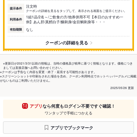
注文時
提示条件
クーポンの詳細を見るをタップして、表示される画面をご提示ください。
1組1品/2名～/ご飲食の方/他券併用不可【本日のおすすめ一
利用条件
例】あん肝/真鱈白子/鰤刺身/金目鯛刺身等・・・
なし
有効期限
クーポンの詳細を見る
※更新日が2021/3/31以前の情報は、当時の価格及び税率に基づく情報となります。価格につき
ましては直接店舗へお問い合わせください。
※クーポンは予告なく内容を変更・終了・延長する可能性があります。
※スクリーンショットや印刷をされた場合を含め、クーポン利用時点でホットペッパーグルメに掲載
がないものはご利用いただけません。
2025/05/26 更新
アプリ
なら何度もログイン不要ですぐ確認！
ワンタップで手軽につかえる
アプリでブックマーク