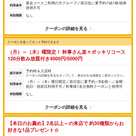
宴会コースご利用の方グループ／前日迄に要予約/1組1枚/他券
利用条件
併用不可
なし
有効期限
クーポンの詳細を見る
クーポンを使ってネット予約できます
（月）～（木）曜限定！ 幹事さん楽々ポッキリコース
120分飲み放題付き4000円/5000円
予約時＆入店時
提示条件
クーポンの詳細を見るをタップして、表示される画面をご提示ください。
（月）～（木）曜日限定／前日迄に要予約／8名様～／金曜・
利用条件
祝日・祝前日利用不可／幹事様1名分無料クーポンと併用可
なし
有効期限
クーポンの詳細を見る
【本日のお薦め】2名以上～の来店で 約30種類からお
好きな1品プレゼント☆