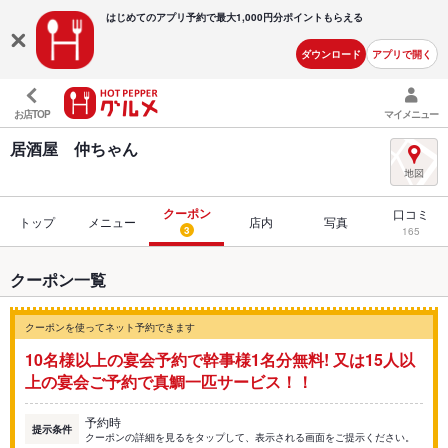
はじめてのアプリ予約で最大
1,000円分ポイントもらえる
ダウンロード
アプリで開く
お店TOP
マイメニュー
居酒屋 仲ちゃん
クーポン
口コミ
トップ
メニュー
店内
写真
3
165
クーポン一覧
クーポンを使ってネット予約できます
10名様以上の宴会予約で幹事様1名分無料! 又は15人以
上の宴会ご予約で真鯛一匹サービス！！
予約時
提示条件
クーポンの詳細を見るをタップして、表示される画面をご提示ください。