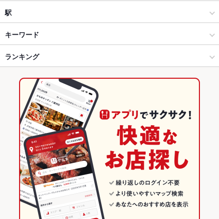
海鮮
宇都宮駅東口
駅
宇都宮 × 居酒屋
宇都宮駅東口 × 居酒屋
宇都宮駅
キーワード
宇都宮 × 海鮮
宇都宮駅東口 × 海鮮
東武宇都宮駅
ランキング
手羽先
からあげ
お茶漬け
馬刺し
エビ料理
カニ料理
刺身
にんにく料理
フライドポテト
ウインナー
湯豆腐
しゃぶしゃぶ
うどん
宇都宮駅 × 居酒屋
栃木
南宇都宮駅
栃木のグルメランキング
うなぎ
天ぷら
焼きそば
レバー
つくね
鶏皮
もつ鍋
キムチ鍋
宇都宮駅 × 海鮮
栃木 × 居酒屋
栃木の居酒屋ランキング
ステーキ
餃子
焼売
チャーハン
デザート
焼きうどん
醤油ラーメン
栃木 × 海鮮
栃木の海鮮ランキング
ハラミステーキ
揚げ餃子
塩もつ鍋
宇都宮のグルメランキング
宇都宮の居酒屋ランキング
宇都宮の海鮮ランキング
宇都宮駅東口のグルメランキング