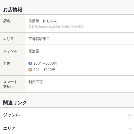
お店情報
店名
居酒屋 仲ちゃん
居酒屋/海鮮/飲み放題/刺身/個室/完全個室
エリア
宇都宮駅東口
ジャンル
居酒屋
予算
2001～3000円
501～1000円
スマート
利用不可
支払い
関連リンク
ジャンル
居酒屋
エリア