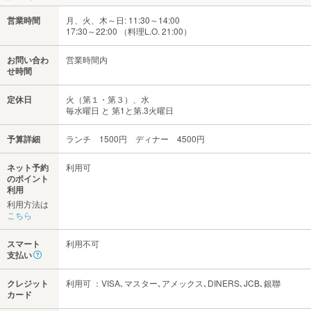
営業時間
月、火、木～日: 11:30～14:00
17:30～22:00 （料理L.O. 21:00）
お問い合わ
営業時間内
せ時間
定休日
火（第１・第３）、水
毎水曜日 と 第1と第.3火曜日
予算詳細
ランチ 1500円 ディナー 4500円
ネット予約
利用可
のポイント
利用
利用方法は
こちら
スマート
利用不可
支払い
クレジット
利用可 ：VISA､マスター､アメックス､DINERS､JCB､銀聯
カード