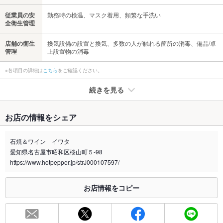
従業員の安
勤務時の検温、マスク着用、頻繁な手洗い
全衛生管理
店舗の衛生
換気設備の設置と換気、多数の人が触れる箇所の消毒、備品/卓
管理
上設置物の消毒
※各項目の詳細は
こちら
をご確認ください。
続きを見る
たばこ
お店の情報をシェア
禁煙・喫煙
全席禁煙
石焼＆ワイン イワタ
喫煙専用室
なし
愛知県名古屋市昭和区桜山町５-98
https://www.hotpepper.jp/strJ000107597/
※2020年4月1日～受動喫煙対策に関する法律が施行されています。正しい情報はお店へお問い
合わせください。
お店情報をコピー
お席
総席数
59席(テーブル、お座敷個室、洋風半個室の3タイプ)