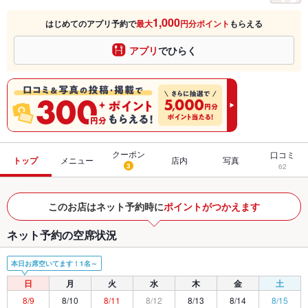
1,000
はじめてのアプリ予約で
最大
円分ポイント
もらえる
アプリ
でひらく
クーポン
口コミ
トップ
メニュー
店内
写真
3
62
このお店はネット予約時に
ポイントがつかえます
ネット予約の空席状況
本日お席空いてます！1名～
日
月
火
水
木
金
土
8/9
8/10
8/11
8/12
8/13
8/14
8/15