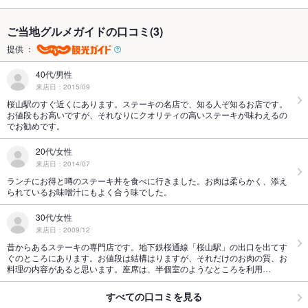
ご当地グルメガイドの口コミ(3)
提供 ：
40代/男性
来店日：2015/09
桜山駅のすぐ近くにあります。ステーキの名店で、知る人ぞ知るお店です。
お値段もお高いですが、それなりにクオリティの高いステーキが味わえるの
でお勧めです。
20代/女性
来店日：2014/07
ランチにお得と噂のステーキ丼を食べに行きました。お肉は柔らかく、添え
られているお味噌汁にもよく合う味でした。
30代/女性
来店日：2009/12
昔からあるステーキの専門店です。地下鉄桜通線「桜山駅」の出口を出てす
ぐのところにあります。お値段は結構はりますが、それだけのお肉の質、お
料理の内容があると思います。座席は、半個室のようなところを利用…
すべての口コミを見る