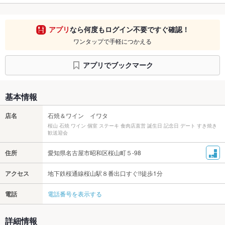
アプリ
なら何度もログイン不要ですぐ確認！
ワンタップで手軽につかえる
アプリでブックマーク
基本情報
店名
石焼＆ワイン イワタ
桜山 石焼 ワイン 個室 ステーキ 食肉店直営 誕生日 記念日 デート すき焼き
歓送迎会
住所
愛知県名古屋市昭和区桜山町５-98
アクセス
地下鉄桜通線桜山駅８番出口すぐ!!徒歩1分
電話
電話番号を表示する
詳細情報