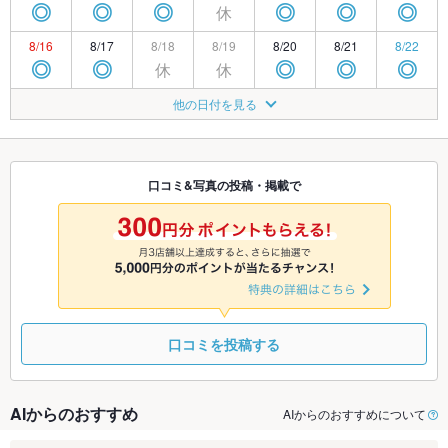
休
◎
◎
◎
◎
◎
◎
8/16
8/17
8/18
8/19
8/20
8/21
8/22
休
休
◎
◎
◎
◎
◎
8/23
8/24
8/25
8/26
8/27
8/28
8/29
他の日付を見る
休
◎
◎
◎
◎
◎
◎
8/30
8/31
9/1
9/2
9/3
9/4
9/5
休
休
◎
◎
◎
◎
◎
口コミ&写真の投稿・掲載で
9/6
9/7
9/8
9/9
9/10
9/11
9/12
休
◎
◎
◎
◎
◎
◎
口コミを投稿する
AIからのおすすめ
AIからのおすすめについて