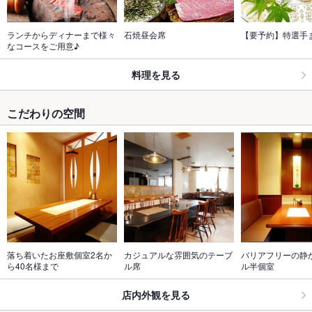
ランチからディナーまで様々
石焼昼会席
【要予約】特選手
なコースをご用意♪
料理を見る
こだわりの空間
落ち着いたお座敷個室2名か
カジュアルな雰囲気のテーブ
バリアフリーの静
ら40名様まで
ル席
ル半個室
店内外観を見る