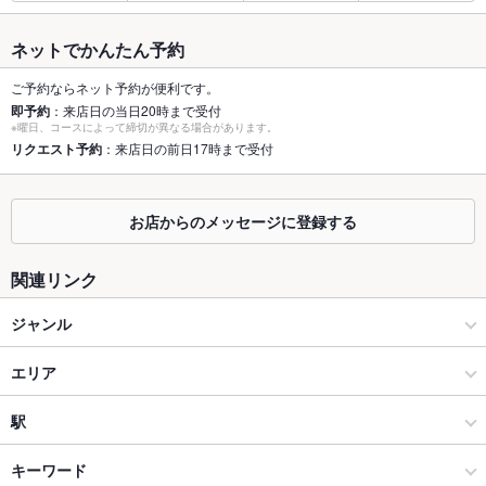
最大宴会収
40人(宴会お待ちしております。)
容人数
ネットでかんたん予約
個室
あり ：洋風・和風 計7室 2～5名様 最大40名
ご予約ならネット予約が便利です。
即予約
：来店日の当日20時まで受付
座敷
あり ：落ち着いたお座敷個室2名から40名様まで
※曜日、コースによって締切が異なる場合があります。
リクエスト予約
：来店日の前日17時まで受付
掘りごたつ
なし ：掘りごたつはございません。
カウンター
なし
お店からのメッセージに登録する
ソファー
なし
関連リンク
テラス席
なし
ジャンル
貸切
貸切不可 ：応相談
洋食
エリア
設備
Wi-Fi
あり
ステーキ・ハンバーグ
桜山
駅
バリアフリ
あり ：お問い合わせ下さい。
緑区・南区・天白区・瑞穂区 × 洋食
桜山 × 洋食
桜山駅
キーワード
ー