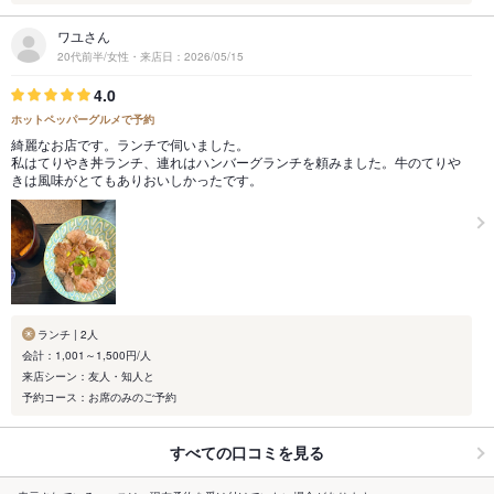
ワユさん
20代前半/女性・来店日：2026/05/15
4.0
ホットペッパーグルメで予約
綺麗なお店です。ランチで伺いました。
私はてりやき丼ランチ、連れはハンバーグランチを頼みました。牛のてりや
きは風味がとてもありおいしかったです。
ランチ | 2人
会計：1,001～1,500円/人
来店シーン：友人・知人と
予約コース：お席のみのご予約
すべての口コミを見る