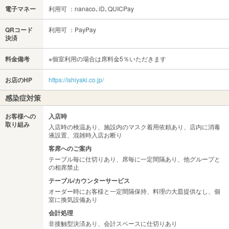
電子マネー
利用可 ：nanaco､iD､QUICPay
QRコード
利用可 ：PayPay
決済
料金備考
※個室利用の場合は席料金5％いただきます
お店のHP
https://ishiyaki.co.jp/
感染症対策
お客様への
入店時
取り組み
入店時の検温あり、施設内のマスク着用依頼あり、店内に消毒
液設置、混雑時入店お断り
客席へのご案内
テーブル毎に仕切りあり、席毎に一定間隔あり、他グループと
の相席禁止
テーブル/カウンターサービス
オーダー時にお客様と一定間隔保持、料理の大皿提供なし、個
室に換気設備あり
会計処理
非接触型決済あり、会計スペースに仕切りあり