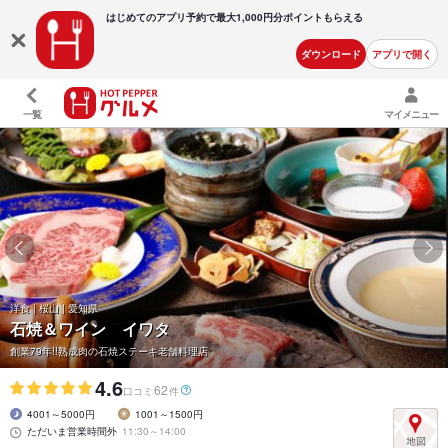
はじめてのアプリ予約で最大
1,000円分ポイントもらえる
ダウンロード
アプリで開く
一覧
マイメニュー
洋食 | 桜山 | 愛知県
石焼＆ワイン イワタ
創業79年!!熟成肉の石焼ステーキ老舗料理店
4.6
62
口コミ
件
4001～5000円
1001～1500円
ただいま営業時間外
11:30～14:00