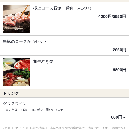
極上ロース石焼（通称 あぶり）
4200円/5880円
黒豚のロースかつセット
2860円
和牛寿き焼
6800円
ドリンク
グラスワイン
（白／辛口 甘口）（赤／軽い 重い）（ロゼ）
680円～
※更新日が2021/3/31以前の情報は、当時の価格及び税率に基づく情報となります。 価格につき