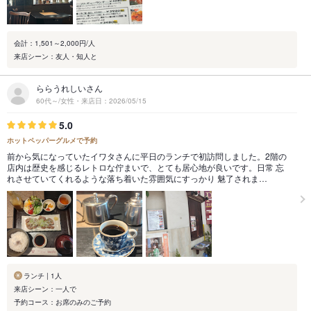
会計：1,501～2,000円/人
来店シーン：友人・知人と
ららうれしいさん
60代～/女性・来店日：2026/05/15
5.0
ホットペッパーグルメで予約
前から気になっていたイワタさんに平日のランチで初訪問しました。2階の
店内は歴史を感じるレトロな佇まいで、とても居心地が良いです。日常 忘
れさせていてくれるような落ち着いた雰囲気にすっかり 魅了されま…
ランチ | 1人
来店シーン：一人で
予約コース：お席のみのご予約