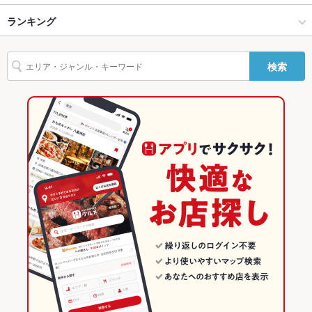
緑区・南区・天白区・瑞穂区 × ステーキ・ハンバーグ
桜山 × ステーキ・ハンバーグ
ランキング
エビ料理
ウインナー
しゃぶしゃぶ
ステーキ
シチュー
シーフード
駐車場
あり ：4台
鴨肉
牛タン
生ハム
その他設備
他、ご相談あればご連絡下さい。
桜山駅 × 洋食
愛知
愛知のグルメランキング
検索
その他
桜山駅 × ステーキ・ハンバーグ
愛知 × 洋食
愛知の洋食ランキング
飲み放題
あり ：プラス1980円（90分）
愛知 × ステーキ・ハンバーグ
愛知のステーキ・ハンバーグランキング
食べ放題
なし ：食べ放題はございません。
緑区・南区・天白区・瑞穂区のグルメランキング
お酒
カクテル充実、焼酎充実、日本酒充実、ワイン充実
緑区・南区・天白区・瑞穂区の洋食ランキング
お子様連れ
お子様連れ歓迎 ：お子様連れもお待ちしております。
緑区・南区・天白区・瑞穂区のステーキ・ハンバーグランキング
ウェディン
応相談
グパーティ
ー二次会
桜山のグルメランキング
お祝い・サ
可
プライズ対
応