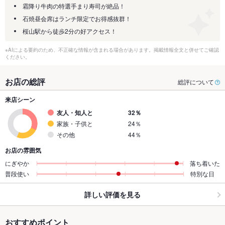
霜降り牛肉の特選手まり寿司が絶品！
石焼昼会席はランチ限定でお得感抜群！
桜山駅から徒歩2分の好アクセス！
※AIによる要約のため、不正確な情報が含まれる場合があります。掲載情報全文と併せてご確認
ください。
お店の総評
総評について
来店シーン
友人・知人と
32％
家族・子供と
24％
その他
44％
お店の雰囲気
にぎやか
落ち着いた
普段使い
特別な日
詳しい評価を見る
おすすめポイント