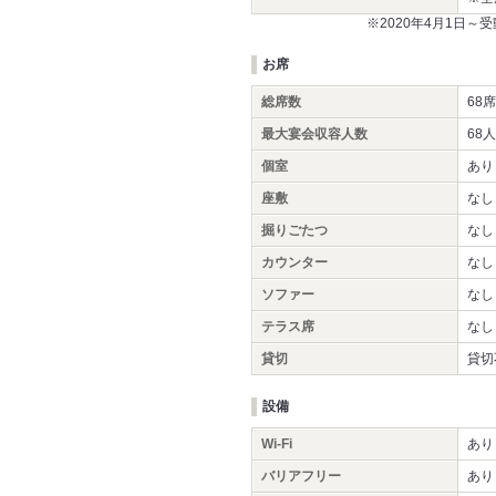
※2020年4月1日
お席
総席数
68席
最大宴会収容人数
68人
個室
あり
座敷
なし
掘りごたつ
なし
カウンター
なし
ソファー
なし
テラス席
なし
貸切
貸切
設備
Wi-Fi
あり
バリアフリー
あり