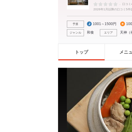
-
口コミ
2026年1月以降の口コミ5
1001～1500円
10
予算
和食
天神
（
ジャンル
エリア
トップ
メニ