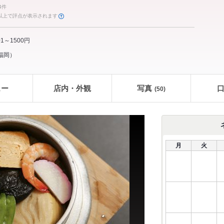
4件
件以上で評点が表示されます
01～1500円
福岡
）
ュー
店内・外観
写真
(50)
月
火