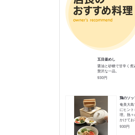
五目釜めし
醤油と砂糖で甘辛く煮
贅沢な一品。
930円
鶏のソッ
奄美大島
にヒント
理。熱々
かけてお
930円