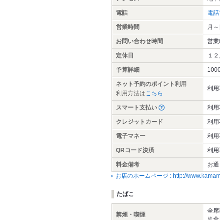
電話
電話
営業時間
月～日
お問い合わせ時間
営業
定休日
１２
予算詳細
100
ネット予約のポイント利用
利用
利用方法は
こちら
スマート支払い
利用
クレジットカード
利用
電子マネー
利用
QRコード決済
利用
料金備考
お通
お店のホームページ : http://www.kamamesh
たばこ
全席
禁煙・喫煙
※全