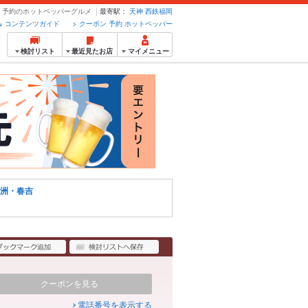
ン・予約のホットペッパーグルメ
最寄駅：
天神
西鉄福岡
コンテンツガイド
クーポン 予約 ホットペッパー
検討リスト
最近見たお店
マイメニュー
洲・春吉
クーポンを見る
電話番号を表示する