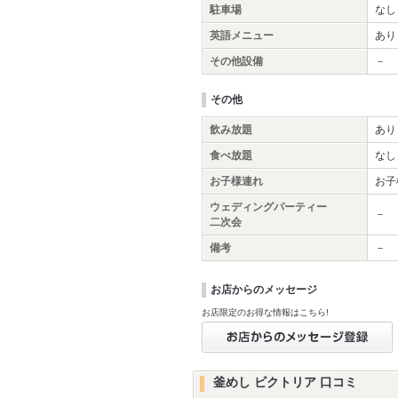
駐車場
なし
英語メニュー
あり
その他設備
－
その他
飲み放題
あり
食べ放題
なし
お子様連れ
お子
ウェディングパーティー
－
二次会
備考
－
お店からのメッセージ
お店限定のお得な情報はこちら!
釜めし ビクトリア 口コミ