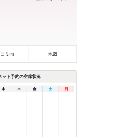
口コミ
地図
(
4
)
ネット予約の空席状況
水
木
金
土
日