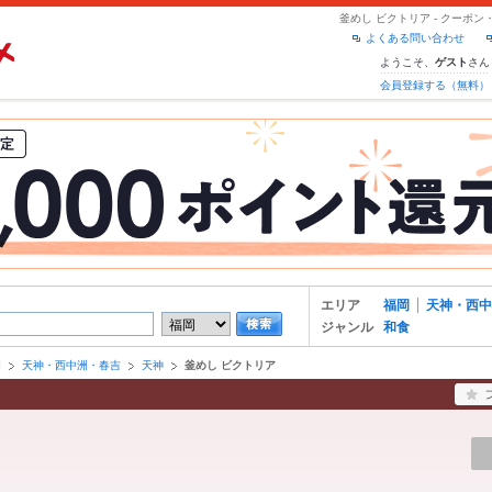
釜めし ビクトリア - クーポ
よくある問い合わせ
ようこそ、
さん
ゲスト
会員登録する（無料）
エリア
福岡
天神・西中
ジャンル
和食
岡
天神・西中洲・春吉
天神
釜めし ビクトリア