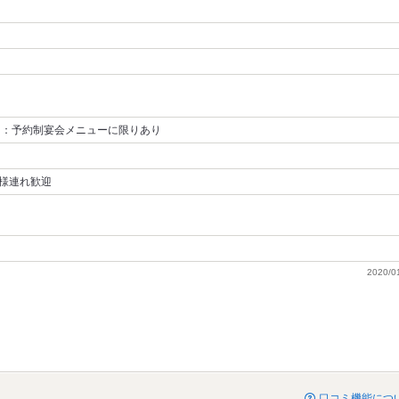
 ：予約制宴会メニューに限りあり
様連れ歓迎
2020/0
口コミ機能につ