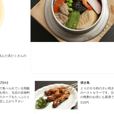
込んだ具だくさんの
プかけ
焼き鳥
で食べられている鶏飯
とりのモモ肉のタレ焼
を得た、当店の名物料
のベストセラーです。
のスープをたっぷりと
の晩酌のお供にも最適
召し上がり下さい
510円