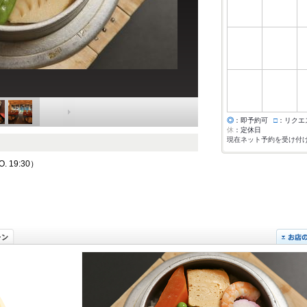
◎
：即予約可
□
：リクエ
休
：定休日
現在ネット予約を受け付
 19:30）