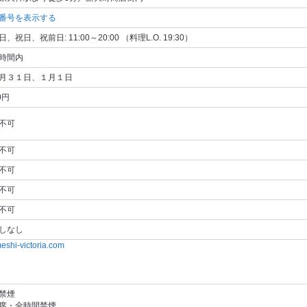
番号を表示する
、祝日、祝前日: 11:00～20:00 （料理L.O. 19:30）
時間内
月３１日、１月１日
0円
不可
不可
不可
不可
不可
しなし
i-victoria.com
禁煙
席・全時間禁煙