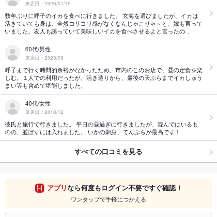
来店日：2026/07/15
数年ぶりに呼子のイカを食べに行きました。 玄海を選びましたが、イカは
活きていても身は、全然コリコリ感がなくなんじゃこりゃ～と、嫁も言って
いました。友人も誘っていて美味しいイカを食べさせるよと言ったの…
60代/男性
来店日：2023/09
呼子まで行く時間的余裕がなかったため、市内のこのお店で、昼の定食を楽
しむ。１人での利用だったが、活き造りから、最後の天ぷらまでイカしゅう
まい等も含めて堪能しました。
40代/女性
来店日：2018/12
彼氏と旅行で行きました。 平日の昼過ぎに行きましたが、混んではいるも
のの、並ばずには入れました。 いかの刺身、てんぷらが最高です！
すべての口コミを見る
アプリ
なら何度もログイン不要ですぐ確認！
ワンタップで手軽につかえる