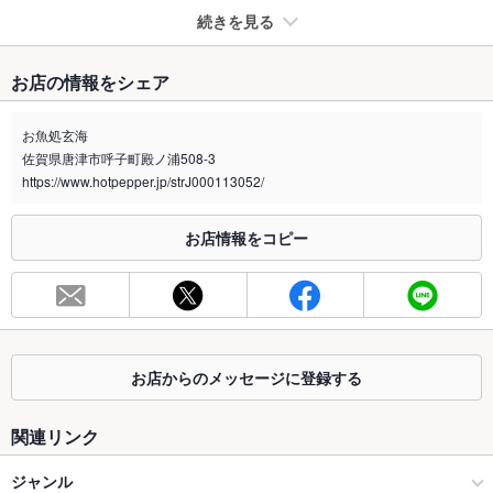
続きを見る
たばこ
お店の情報をシェア
禁煙・喫煙
全席禁煙
店外に喫煙場有り
お魚処玄海
佐賀県唐津市呼子町殿ノ浦508-3
喫煙専用室
なし
https://www.hotpepper.jp/strJ000113052/
※2020年4月1日～受動喫煙対策に関する法律が施行されています。正しい情報はお店へお問い
合わせください。
お店情報をコピー
お席
総席数
220席
最大宴会収
－
容人数
お店からのメッセージに登録する
個室
なし
関連リンク
座敷
なし
ジャンル