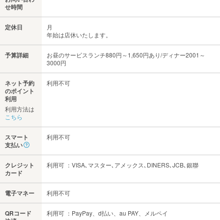
せ時間
定休日
月
年始は店休いたします。
予算詳細
お昼のサービスランチ880円～1,650円あり/ディナー2001～
3000円
ネット予約
利用不可
のポイント
利用
利用方法は
こちら
スマート
利用不可
支払い
クレジット
利用可 ：VISA､マスター､アメックス､DINERS､JCB､銀聯
カード
電子マネー
利用不可
QRコード
利用可 ：PayPay、d払い、au PAY、メルペイ