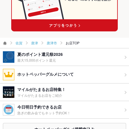
その他
飲み放題
なし
食べ放題
なし
お子様連れ
お子様連れ歓迎
佐賀
唐津
唐津市
お店TOP
ウェディン
－
夏のポイント還元祭2026
グパーティ
最大15,000ポイント還元
ー二次会
お祝い・サ
可
ホットペッパーグルメについて
プライズ対
応
マイルがたまるお店特集！
備考
－
マイルがたまるお店をご紹介
今日明日予約できるお店
急ぎの飲み会でもネット予約OK！
ホットペッパーグルメ掲載申込み