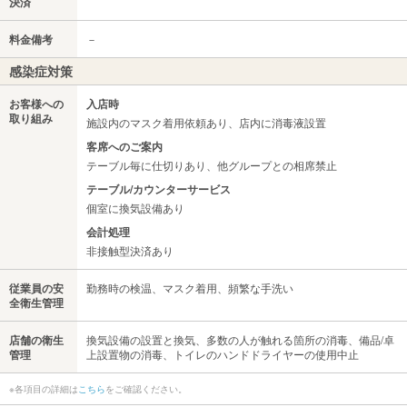
決済
料金備考
－
感染症対策
お客様への
入店時
取り組み
施設内のマスク着用依頼あり、店内に消毒液設置
客席へのご案内
テーブル毎に仕切りあり、他グループとの相席禁止
テーブル/カウンターサービス
個室に換気設備あり
会計処理
非接触型決済あり
従業員の安
勤務時の検温、マスク着用、頻繁な手洗い
全衛生管理
店舗の衛生
換気設備の設置と換気、多数の人が触れる箇所の消毒、備品/卓
管理
上設置物の消毒、トイレのハンドドライヤーの使用中止
※各項目の詳細は
こちら
をご確認ください。