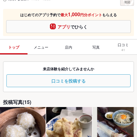
1,000
はじめてのアプリ予約で
最大
円分ポイント
もらえる
アプリ
でひらく
口コミ
トップ
メニュー
店内
写真
41
来店体験を紹介してみませんか
口コミを投稿する
投稿写真(15)