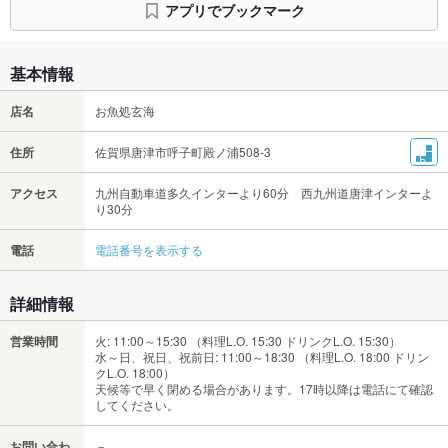
アプリでブックマーク
基本情報
店名
お魚処玄海
住所
佐賀県唐津市呼子町殿ノ浦508-3
アクセス
九州自動車道多久インターより60分 西九州道唐津インターよ
り30分
電話
電話番号を表示する
詳細情報
営業時間
火: 11:00～15:30 （料理L.O. 15:30 ドリンクL.O. 15:30）
水～日、祝日、祝前日: 11:00～18:30 （料理L.O. 18:00 ドリン
クL.O. 18:00）
天候等で早く閉める場合があります。17時以降は電話にて確認
してください。
お問い合わ
－