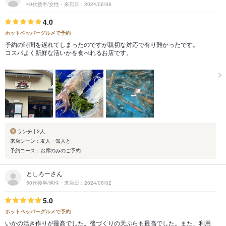
40代後半/女性・来店日：2024/06/08
4.0
ホットペッパーグルメで予約
予約の時間を遅れてしまったのですが親切な対応で有り難かったです。
コスパよく新鮮な活いかを食べれるお店です。
ランチ | 2人
来店シーン：友人・知人と
予約コース：お席のみのご予約
としろーさん
50代後半/男性・来店日：2024/06/02
5.0
ホットペッパーグルメで予約
いかの活き作りが最高でした。後づくりの天ぷらも最高でした。また、利用