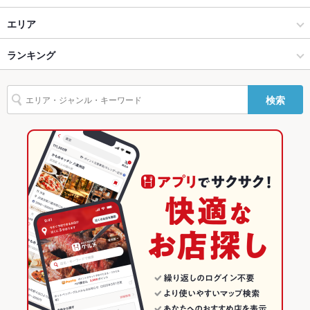
掘りごたつ
なし
和食
エリア
カウンター
なし
日本料理・懐石・割烹
唐津市
ランキング
ソファー
なし
唐津 × 和食
唐津市 × 和食
佐賀のグルメランキング
テラス席
なし
検索
貸切
貸切不可
唐津 × 日本料理・懐石・割烹
唐津市 × 日本料理・懐石・割烹
佐賀の和食ランキング
設備
佐賀
佐賀の日本料理・懐石・割烹ランキング
Wi-Fi
あり
佐賀 × 和食
唐津のグルメランキング
バリアフリ
なし
ー
佐賀 × 日本料理・懐石・割烹
唐津市のグルメランキング
駐車場
あり
英語メニュ
あり
ー
その他設備
－