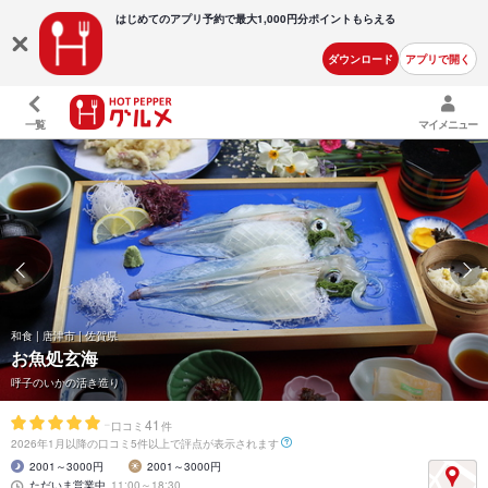
はじめてのアプリ予約で最大
1,000円分ポイントもらえる
ダウンロード
アプリで開く
一覧
マイメニュー
和食 | 唐津市 | 佐賀県
お魚処玄海
呼子のいかの活き造り
-
41
口コミ
件
2026年1月以降の口コミ5件以上で評点が表示されます
2001～3000円
2001～3000円
ただいま営業中
11:00～18:30