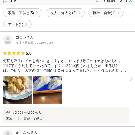
口コミ
口コミ機能について
家族・子供と(5)
友人・知人と(2)
接待・会食(1)
デート(1)
コロンさん
女性・投稿日：2026/05/25
5.0
何度も呼子にイカを食べにきてますが、やっぱり呼子のイカはおいしい。
11時半に予約して行ったので、すぐに席に案内されましたが、出る頃に
は、予約なしの方の待ち時間が６０分になってました。行く時は予約をお…
会計：3,001～4,000円/人
来店シーン：家族・子供と
みーたんさん