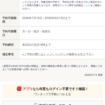
ントになります。対象日時の予約で、予約日が翌々月末までのご来店がポイ
ント加算の対象となります。加算ポイントに関する詳細は
こちら
をご確認く
ださい。
予約可能期
2026年7月15日～2026年9月15日まで
間
予約可能曜
月～日・祝日・祝前日
日
予約締切
来店日の当日16時まで
補足事項
※ご予約の際にはしゃぶしゃぶだしの種類をお伝え下さい
※更新日が2021/3/31以前の情報は、当時の価格及び税率に基づく情報となります。 価格につき
ましては直接店舗へお問い合わせください。
2026/07/15 更新
アプリ
なら何度もログイン不要ですぐ確認！
ワンタップで手軽につかえる