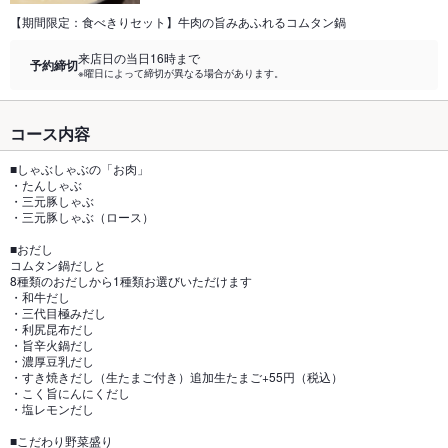
【期間限定：食べきりセット】牛肉の旨みあふれるコムタン鍋
来店日の当日16時まで
予約締切
※曜日によって締切が異なる場合があります。
コース内容
■しゃぶしゃぶの「お肉」
・たんしゃぶ
・三元豚しゃぶ
・三元豚しゃぶ（ロース）
■おだし
コムタン鍋だしと
8種類のおだしから1種類お選びいただけます
・和牛だし
・三代目極みだし
・利尻昆布だし
・旨辛火鍋だし
・濃厚豆乳だし
・すき焼きだし（生たまご付き）追加生たまご+55円（税込）
・こく旨にんにくだし
・塩レモンだし
■こだわり野菜盛り