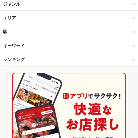
温野菜
ジャンル
しゃぶしゃぶ温野菜 二子玉川店
居酒屋
エリア
しゃぶしゃぶ温野菜 阿佐ヶ谷店
和風
三軒茶屋
駅
しゃぶしゃぶ温野菜 池袋サンシャイン通り店
池尻大橋・三軒茶屋・駒沢大学 × 居酒屋
三軒茶屋 × 居酒屋
池尻大橋駅
キーワード
しゃぶしゃぶ温野菜 豊洲店
池尻大橋・三軒茶屋・駒沢大学 × 和風
三軒茶屋 × 和風
三軒茶屋駅
ランキング
カニ料理
にんにく料理
ウインナー
湯葉料理
しゃぶしゃぶ
すき焼き
うどん
茶碗蒸し
鶏皮
バーニャカウダ
リゾット
水餃子
火鍋
しゃぶしゃぶ温野菜 東十条店
池尻大橋駅 × 居酒屋
三軒茶屋 × 和食
祐天寺駅
東京のグルメランキング
パフェ
デザート
池尻大橋駅 × 和風
三軒茶屋 × しゃぶしゃぶ・すき焼き
東京の居酒屋ランキング
和食
東京
池尻大橋・三軒茶屋・駒沢大学のグルメランキング
しゃぶしゃぶ・すき焼き
東京 × 居酒屋
池尻大橋・三軒茶屋・駒沢大学の居酒屋ランキング
池尻大橋・三軒茶屋・駒沢大学 × 和食
東京 × 和風
三軒茶屋のグルメランキング