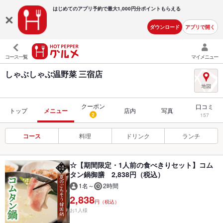
はじめてのアプリ予約で最大
1,000円分ポイントもらえる
ダウンロード
アプリで開く
コース一覧
マイメニュー
しゃぶしゃぶ温野菜 三宿店
クーポン
口コミ
トップ
メニュー
店内
写真
2
157
コース
料理
ドリンク
ランチ
☆【期間限定・1人前の食べきりセット】コム
タン鍋御膳 2,838円（税込）
1名～
2時間
2,838
円（税込）
お1人様