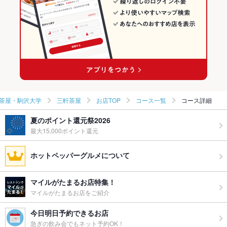
池尻大橋・三軒茶屋・駒沢大学 × しゃぶしゃぶ・すき焼き
東京 × 和食
三軒茶屋の居酒屋ランキング
池尻大橋駅 × 和食
東京 × しゃぶしゃぶ・すき焼き
池尻大橋駅 × しゃぶしゃぶ・すき焼き
茶屋・駒沢大学
三軒茶屋
お店TOP
コース一覧
コース詳細
夏のポイント還元祭2026
最大15,000ポイント還元
ホットペッパーグルメについて
マイルがたまるお店特集！
マイルがたまるお店をご紹介
今日明日予約できるお店
急ぎの飲み会でもネット予約OK！