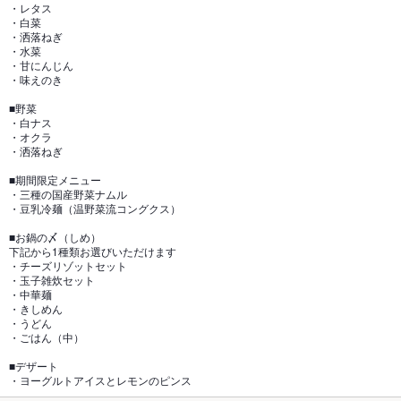
・レタス
・白菜
・洒落ねぎ
・水菜
・甘にんじん
・味えのき
■野菜
・白ナス
・オクラ
・洒落ねぎ
■期間限定メニュー
・三種の国産野菜ナムル
・豆乳冷麺（温野菜流コングクス）
■お鍋の〆（しめ）
下記から1種類お選びいただけます
・チーズリゾットセット
・玉子雑炊セット
・中華麺
・きしめん
・うどん
・ごはん（中）
■デザート
・ヨーグルトアイスとレモンのピンス