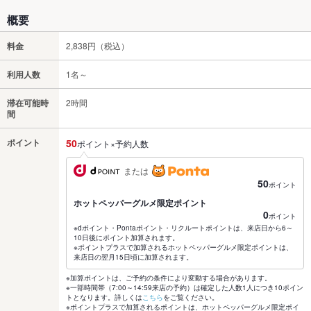
概要
料金
2,838円（税込）
利用人数
1名～
滞在可能時
2時間
間
ポイント
50
ポイント×予約人数
または
50
ポイント
ホットペッパーグルメ限定ポイント
0
ポイント
※dポイント・Pontaポイント・リクルートポイントは、来店日から6～
10日後にポイント加算されます。
※ポイントプラスで加算されるホットペッパーグルメ限定ポイントは、
来店日の翌月15日頃に加算されます。
※加算ポイントは、ご予約の条件により変動する場合があります。
※一部時間帯（7:00～14:59来店の予約）は確定した人数1人につき10ポイン
トとなります。詳しくは
こちら
をご覧ください。
※ポイントプラスで加算されるポイントは、ホットペッパーグルメ限定ポイ