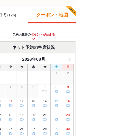
コミ
クーポン・地図
(
126
)
予約人数分の
ポイントがたまる
ネット予約の空席状況
2026年08月
月
火
水
木
金
土
日
1
2
3
4
5
6
7
8
9
TEL
◎
◎
0
11
12
13
14
15
16
◎
◎
◎
◎
◎
◎
◎
7
18
19
20
21
22
23
◎
◎
◎
◎
◎
◎
◎
4
25
26
27
28
29
30
◎
◎
◎
◎
◎
◎
◎