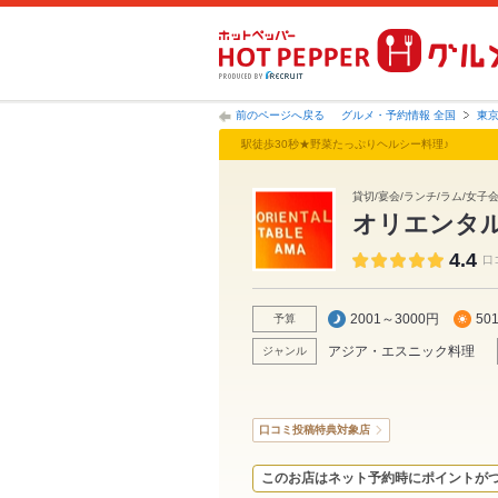
前のページへ戻る
グルメ・予約情報 全国
東
駅徒歩30秒★野菜たっぷりヘルシー料理♪
貸切/宴会/ランチ/ラム/女子
オリエンタ
4.4
口
2001～3000円
50
予算
アジア・エスニック料理
ジャンル
口コミ投稿特典対象店
このお店はネット予約時にポイントが