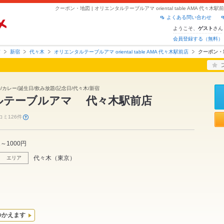
よくある問い合わせ
ようこそ、
さん
ゲスト
会員登録する（無料）
京
新宿
代々木
オリエンタルテーブルアマ oriental table AMA 代々木駅前店
クーポン・
会/カレー/誕生日/飲み放題/記念日/代々木/新宿
ルテーブルアマ 代々木駅前店
コミ126件
1～1000円
代々木
（
東京
）
エリア
つかえます