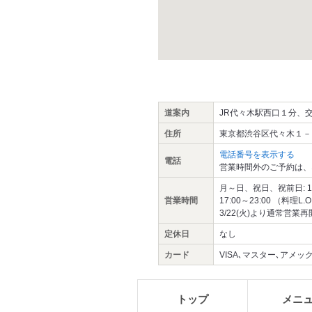
道案内
JR代々木駅西口１分、
住所
東京都渋谷区代々木１－
電話番号を表示する
電話
営業時間外のご予約は、
月～日、祝日、祝前日: 11:30
営業時間
17:00～23:00 （料理L.O
3/22(火)より通常営
定休日
なし
カード
VISA､マスター､アメックス
トップ
メニ