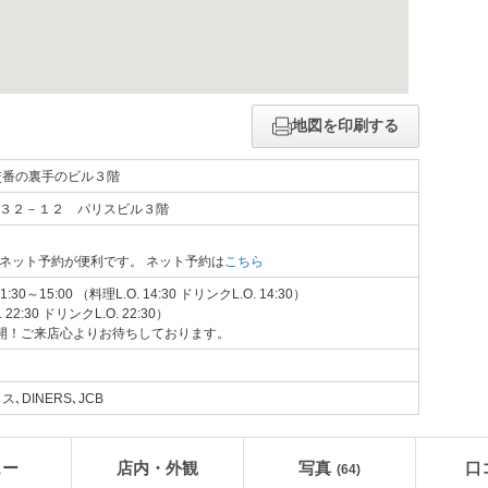
地図を印刷する
交番の裏手のビル３階
３２－１２ パリスビル３階
ネット予約が便利です。 ネット予約は
こちら
～15:00 （料理L.O. 14:30 ドリンクL.O. 14:30）
. 22:30 ドリンクL.O. 22:30）
業再開！ご来店心よりお待ちしております。
､DINERS､JCB
ュー
店内・外観
写真
口
(64)