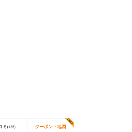
コミ
クーポン・地図
(
126
)