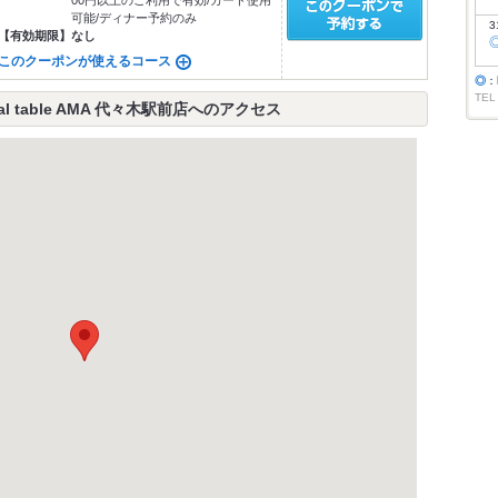
00円以上のご利用で有効/カード使用
可能/ディナー予約のみ
3
【有効期限】
なし
このクーポンが使えるコース
◎
：
TEL
l table AMA 代々木駅前店へのアクセス