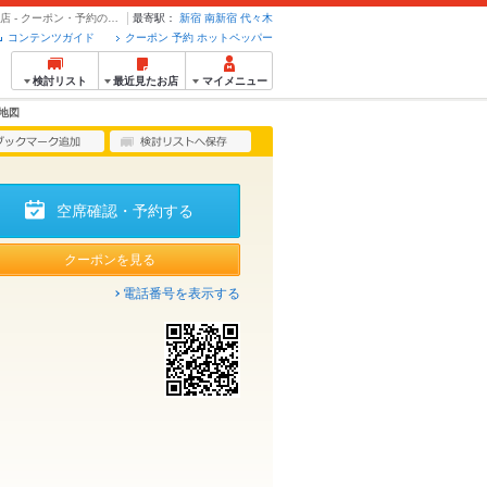
クーポン・地図 | オリエンタルテーブルアマ oriental table AMA 代々木駅前店 - クーポン・予約のホットペッパーグルメ
最寄駅：
新宿
南新宿
代々木
コンテンツガイド
クーポン 予約 ホットペッパー
検討リスト
最近見たお店
マイメニュー
地図
空席確認・予約する
クーポンを見る
電話番号を表示する