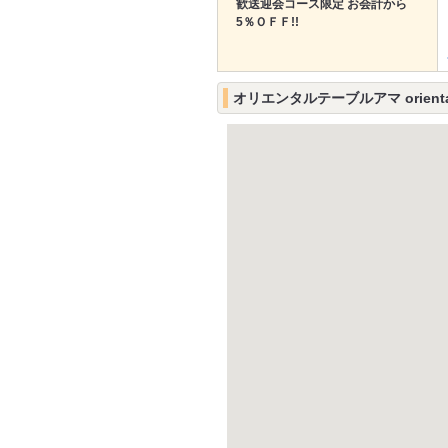
歓送迎会コース限定 お会計から
5％ＯＦＦ!!
オリエンタルテーブルアマ orienta