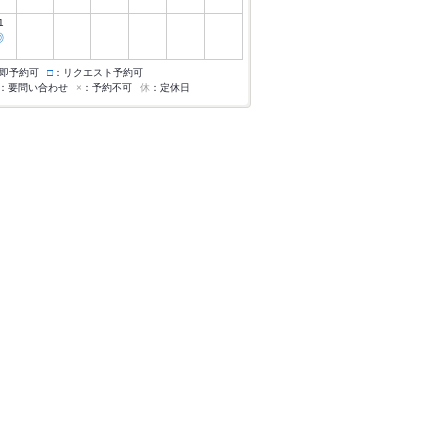
1
◎
即予約可
□
：リクエスト予約可
：要問い合わせ
×
：予約不可
休
：定休日