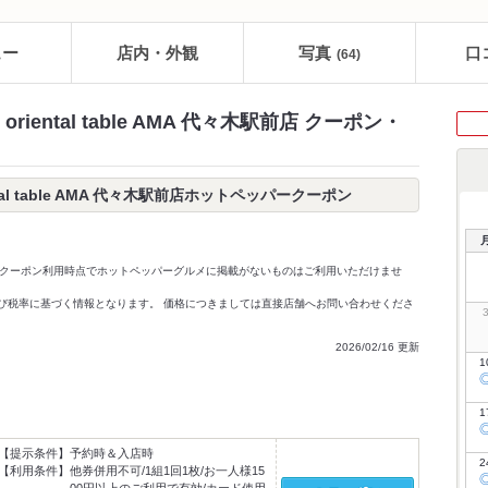
ュー
店内・外観
写真
口
(64)
ental table AMA 代々木駅前店 クーポン・
al table AMA 代々木駅前店ホットペッパークーポン
クーポン利用時点でホットペッパーグルメに掲載がないものはご利用いただけませ
価格及び税率に基づく情報となります。 価格につきましては直接店舗へお問い合わせくださ
2026/02/16 更新
1
1
【提示条件】
予約時＆入店時
2
【利用条件】
他券併用不可/1組1回1枚/お一人様15