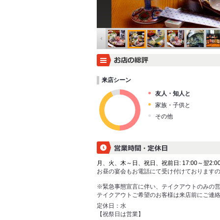
来店シーン
友人・知人と
家族・子供と
その他
月、火、木～日、祝日、祝前日: 17:00～翌2:00 （
お昼の宴会もお電話にて受け付けております
※緊急事態宣言に伴い、テイクアウトのみの
テイクアウトご希望のお客様は来店前にご連
定休日：
水
【祝祭日は営業】