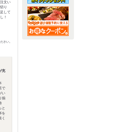
ご注文い
厚切り
満足して
なし！
ください。
が充
本
店で
がい
り揃
時
っと
杯を
談く