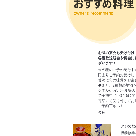
お昼の宴会も受け付け
各種歓送迎会や宴会に
ざいます！
☆各種のご予約受付中☆
円よりご予約お受けし
贅沢に旬の味覚をお楽
◆また、2種類の地酒
クテル/ハイボール等の
で実施中（L.O 1.5
電話にて受け付けてお
ご予約下さい！
各種
アジのな
板前修業