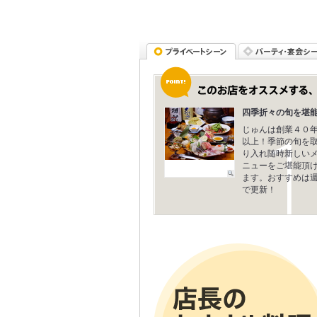
四季折々の旬を堪能
じゅんは創業４０
以上！季節の旬を
り入れ随時新しい
ニューをご堪能頂
ます。おすすめは週
で更新！