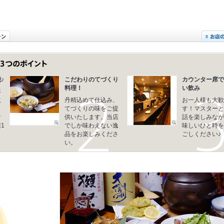
♪
こだわりのてづくり
カウンター席で
料理！
い飲み
年
取
丹精込めて仕込み、
お一人様も大歓
メ
てづくりの味をご提
す！マスターと
け
供いたします。当店
話を楽しみなが
1
でしか味わえない逸
味しいひと時を
品をお楽しみくださ
ごしください♪
い。