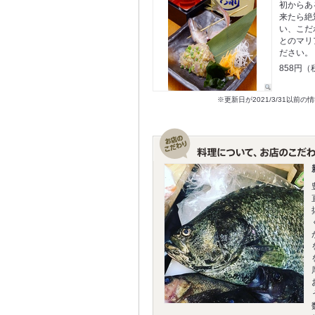
初からあ
来たら絶
い、こだ
とのマリ
ださい。
858円（
※更新日が2021/3/31