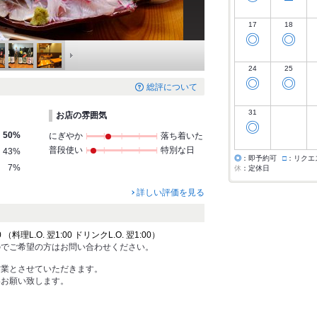
17
18
◎
◎
24
25
◎
◎
総評について
31
お店の雰囲気
◎
50%
にぎやか
落ち着いた
普段使い
特別な日
43%
◎
：即予約可
□
：リクエ
7%
休
：定休日
詳しい評価を見る
料理L.O. 翌1:00 ドリンクL.O. 翌1:00）
のでご希望の方はお問い合わせください。
営業とさせていただきます。
絡お願い致します。