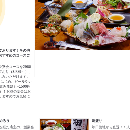
ております！その他
おすすめのコースご
宴会コースを2980
ており（3名様～）、
しみいただけます。
をはじめ、ビールやカ
飲み放題も+1500円
時間）！お昼の宴会はお
りますのでお気軽に
めろう
刺盛り
を経た店主の、創業当
毎日築地から直送！１