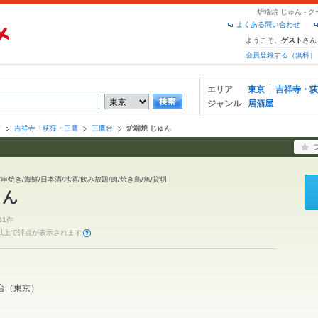
炉端焼 じゅん -
よくある問い合わせ
ようこそ、
さん
ゲスト
会員登録する（無料）
エリア
東京
吉祥寺・荻
ジャンル
居酒屋
京
吉祥寺・荻窪・三鷹
三鷹台
炉端焼 じゅん
串焼き/海鮮/日本酒/地酒/飲み放題/肉/焼き鳥/魚/貸切
ゅん
31件
件以上で評点が表示されます
台
（
東京
）