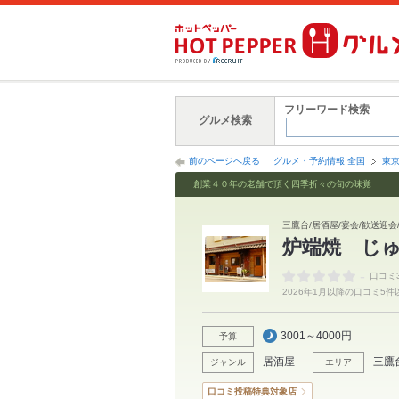
フリーワード検索
グルメ検索
前のページへ戻る
グルメ・予約情報 全国
東
創業４０年の老舗で頂く四季折々の旬の味覚
三鷹台/居酒屋/宴会/歓送迎会/
炉端焼 じ
-
口コミ
2026年1月以降の口コミ5
3001～4000円
予算
居酒屋
三鷹
ジャンル
エリア
口コミ投稿特典対象店