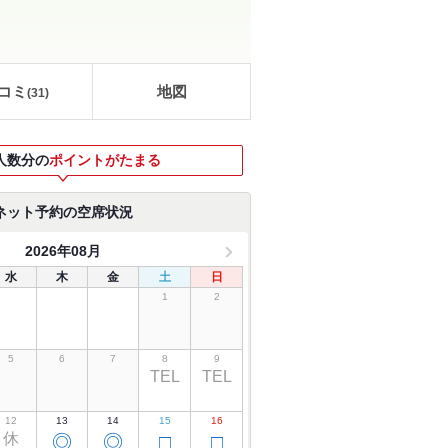
コミ
地図
(
31
)
人数分の
ポイントがたまる
ネット予約の空席状況
2026年08月
水
木
金
土
日
1
2
5
6
7
8
9
TEL
TEL
12
13
14
15
16
休
◎
◎
□
□