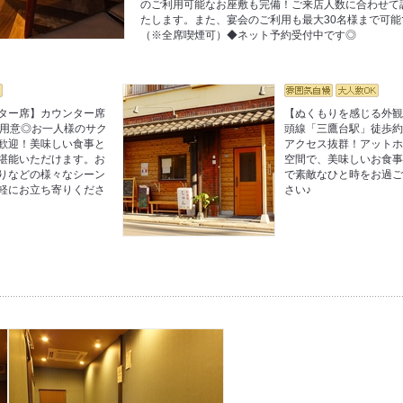
のご利用可能なお座敷も完備！ご来店人数に合わせて
たします。また、宴会のご利用も最大30名様まで可能
（※全席喫煙可）◆ネット予約受付中です◎
ター席】カウンター席
【ぬくもりを感じる外
ご用意◎お一人様のサク
頭線「三鷹台駅」徒歩約
歓迎！美味しい食事と
アクセス抜群！アット
堪能いただけます。お
空間で、美味しいお食
りなどの様々なシーン
で素敵なひと時をお過
軽にお立ち寄りくださ
さい♪