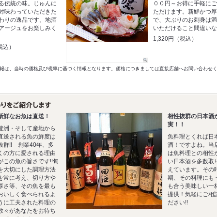
る伝統の味。じゅんに
００円～お得に手軽に
対味わっていただきた
ただけます。新鮮かつ
わりの逸品です。地酒
で、大ぶりのお刺身は
アージュをお楽しみく
いただけること間違い
1,320円（税込）
税込）
以前の情報は、当時の価格及び税率に基づく情報となります。価格につきましては直接店舗へお問い合わせ
新鮮なお魚は直送！
相性抜群の日本酒
実！！
豊洲・そして産地から
直送される魚の鮮度は
魚料理とくれば日
抜群!! 創業40年、多
酒！ですよね。当
くの方に愛される理由
は魚料理との相性
がこの魚の旨さです!!旬
い日本酒を多数取
を大切にした調理方法
えています。その
を常に考え、切り方や
期、その料理にも
厚さ等、その魚を最も
も合う美味しい一
おいしく食べられるよ
提供！気軽にご相
うに工夫された料理の
ださい!!
数々があなたをお待ち