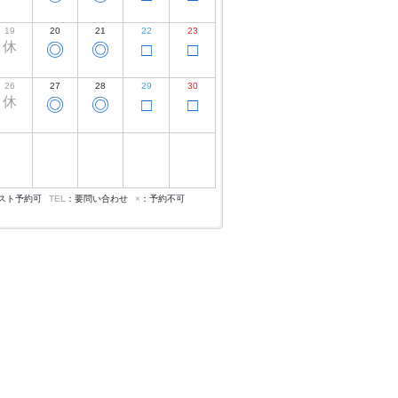
19
20
21
22
23
休
◎
◎
□
□
26
27
28
29
30
休
◎
◎
□
□
スト予約可
TEL
：要問い合わせ
×
：予約不可