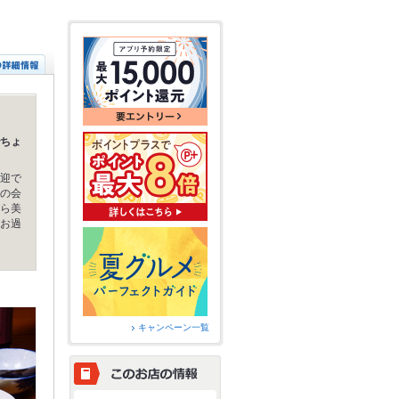
ちょ
迎で
の会
ら美
お過
キャンペーン一覧