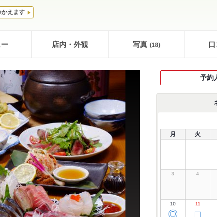
つかえます
ュー
店内・外観
写真
口
(18)
予約
月
火
3
4
10
11
◎
□