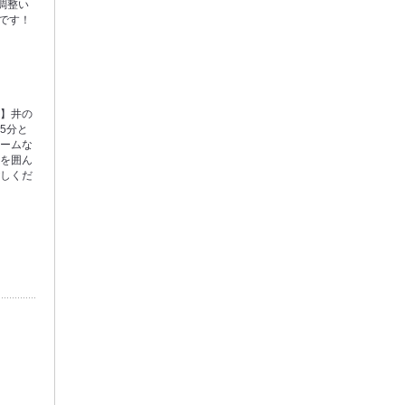
調整い
です！
観】井の
5分と
ホームな
事を囲ん
ごしくだ