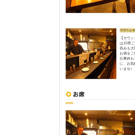
【カウン
は10席
呑みも大
お酒をご
仕事終わ
に、お気
いませ♪