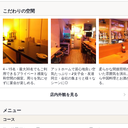
こだわりの空間
4～15名・最大30名でもご利
アットホームで居心地良い空
柔らかな間接照明
用できるプライベート感覚な
気たっぷり～♪女子会・友達
いた雰囲気を演出
和空間の個室。周りを気にせ
同士・会社の集まりと様々な
ら中国料理とお酒
ずに宴会が楽しめる。
シーンに◎
る。
店内外観を見る
メニュー
コース