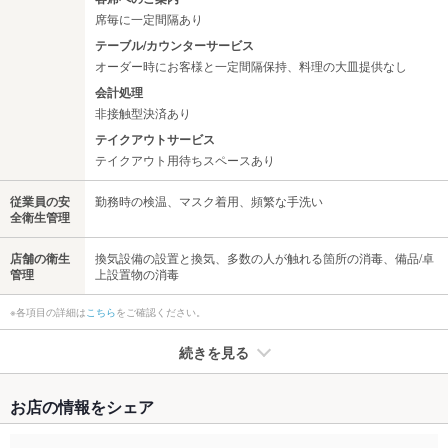
席毎に一定間隔あり
テーブル/カウンターサービス
オーダー時にお客様と一定間隔保持、料理の大皿提供なし
会計処理
非接触型決済あり
テイクアウトサービス
テイクアウト用待ちスペースあり
従業員の安
勤務時の検温、マスク着用、頻繁な手洗い
全衛生管理
店舗の衛生
換気設備の設置と換気、多数の人が触れる箇所の消毒、備品/卓
管理
上設置物の消毒
※各項目の詳細は
こちら
をご確認ください。
続きを見る
たばこ
お店の情報をシェア
禁煙・喫煙
全席禁煙