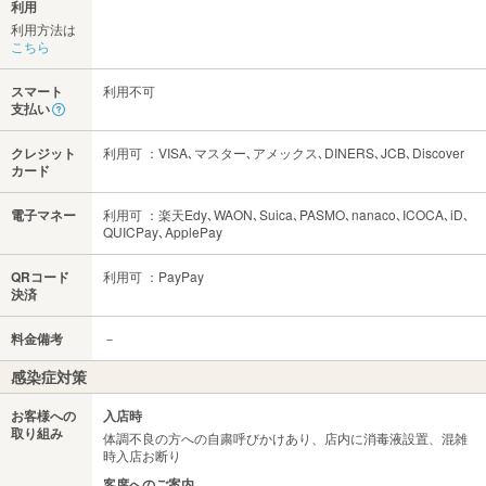
利用
利用方法は
こちら
スマート
利用不可
支払い
クレジット
利用可 ：VISA､マスター､アメックス､DINERS､JCB､Discover
カード
電子マネー
利用可 ：楽天Edy､WAON､Suica､PASMO､nanaco､ICOCA､iD､
QUICPay､ApplePay
QRコード
利用可 ：PayPay
決済
料金備考
－
感染症対策
お客様への
入店時
取り組み
体調不良の方への自粛呼びかけあり、店内に消毒液設置、混雑
時入店お断り
客席へのご案内