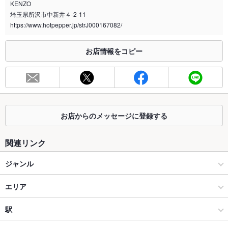
KENZO
喫煙専用室
なし
埼玉県所沢市中新井４-2-11
https://www.hotpepper.jp/strJ000167082/
※2020年4月1日～受動喫煙対策に関する法律が施行されています。正しい情報はお店へお問い
合わせください。
お店情報をコピー
お席
総席数
30席
最大宴会収
30人
容人数
お店からのメッセージに登録する
個室
なし ：4～15名×2部屋
座敷
なし
関連リンク
掘りごたつ
なし
ジャンル
カウンター
なし
中華
エリア
ソファー
なし
中華全般
新所沢
駅
テラス席
なし