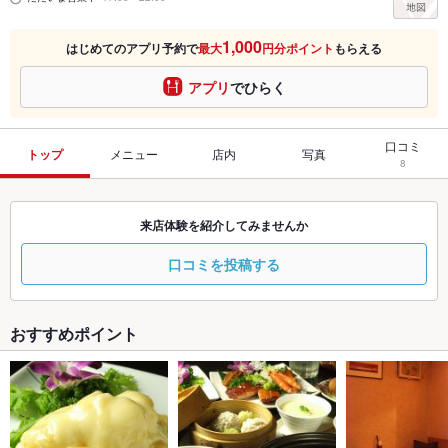
1,000
はじめてのアプリ予約で
最大
円分ポイント
もらえる
アプリ
でひらく
口コミ
トップ
メニュー
店内
写真
8
来店体験を紹介してみませんか
口コミを投稿する
おすすめポイント