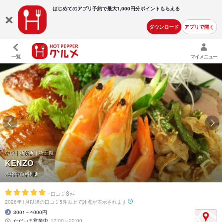
はじめてのアプリ予約で最大
1,000円分ポイントもらえる
ダウンロード
アプリで開く
一覧
マイメニュー
中華 | 新所沢 | 埼玉県
KENZO
本格中華料理♪
-
8
口コミ
件
2026年1月以降の口コミ5件以上で評点が表示されます
3001～4000円
ただいま営業中
17:00～22:00