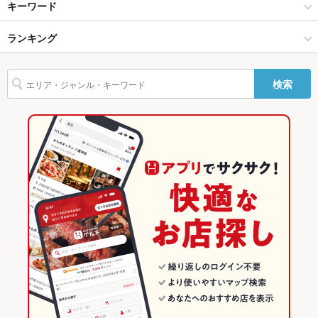
西武新宿線（航空公園～南大塚） × 中華
新所沢 × 中華
新所沢駅
キーワード
貸切
貸切不可 ：要相談
西武新宿線（航空公園～南大塚） × 中華全般
新所沢 × 中華全般
ランキング
手羽先
からあげ
エビ料理
カキ料理・オイスター
フライドポテト
設備
しゃぶしゃぶ
そば
茶碗蒸し
点心
餃子
小籠包
焼売
新所沢駅 × 中華
埼玉
埼玉のグルメランキング
Wi-Fi
あり
検索
チャーハン
麻婆豆腐
エビチリ
翡翠餃子
新所沢駅 × 中華全般
埼玉 × 中華
埼玉の中華ランキング
バリアフリ
なし
ー
埼玉 × 中華全般
埼玉の中華全般ランキング
駐車場
あり ：お店に要確認（2台まで）
西武新宿線（航空公園～南大塚）のグルメランキング
その他設備
－
新所沢のグルメランキング
その他
飲み放題
あり ：コースご注文の方／6名～
食べ放題
なし
お酒
焼酎充実
お子様連れ
お子様連れOK