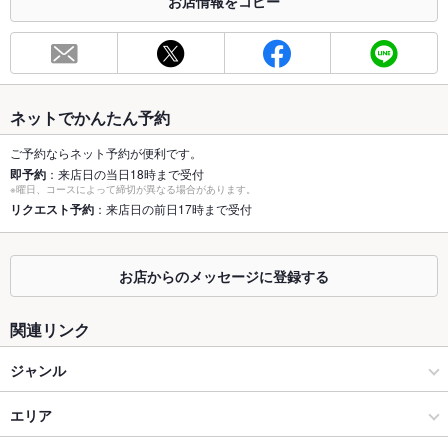
お店情報をコピー
お席
総席数
147席(お座敷席(最大50名)/テーブル席:4人×8、6人×4/カウンタ
ー席)
最大宴会収
70人(最大70名入れる、宴会場ございます。)
ネットでかんたん予約
容人数
ご予約ならネット予約が便利です。
個室
あり ：1F：16名様×2部屋、6名様×1部屋(お部屋代が発生する
即予約
：来店日の当日18時まで受付
場合があります)、2F宴会場：50名様×1部屋
※曜日、コースによって締切が異なる場合があります。
リクエスト予約
：来店日の前日17時まで受付
座敷
あり ：8名様×6
掘りごたつ
なし ：掘りごたつ席のご用意はございません。ご了承くださ
お店からのメッセージに登録する
い。
カウンター
あり ：4席
関連リンク
ソファー
なし ：ソファー席はございません。ご了承ください。
ジャンル
テラス席
なし ：テラス席はございません。ご了承ください。
中華
エリア
貸切
貸切可 ：事前にご相談ください。