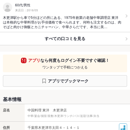
60代/男性
来店日：2016/05
木更津駅から車で5分ほどの所にある、1975年創業の老舗中華調理店 東洋
は本格的な中華料理がお手頃価格で食べられます、何時も注文するのは、肉
そばと肉かけ御飯とカニチャーハン、中華さらだです、本当に美…
すべての口コミを見る
アプリ
なら何度もログイン不要ですぐ確認！
ワンタップで手軽につかえる
アプリでブックマーク
基本情報
店名
中国料理 東洋 木更津店
中華/宴会/個室/座敷/木更津/ランチ/バス/送迎/法事/弁当
住所
千葉県木更津市太田４－１４－１