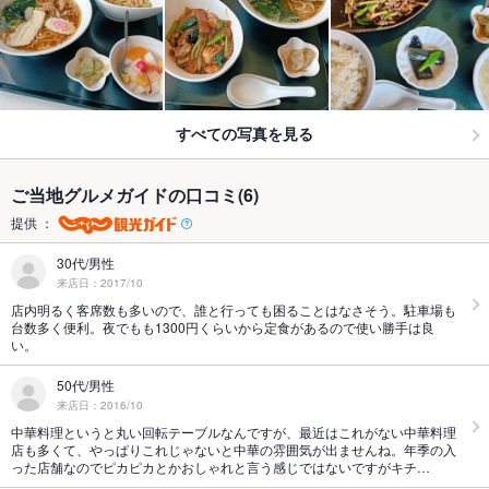
すべての写真を見る
ご当地グルメガイドの口コミ(6)
提供 ：
30代/男性
来店日：2017/10
店内明るく客席数も多いので、誰と行っても困ることはなさそう。駐車場も
台数多く便利。夜でもも1300円くらいから定食があるので使い勝手は良
い。
50代/男性
来店日：2016/10
中華料理というと丸い回転テーブルなんですが、最近はこれがない中華料理
店も多くて、やっぱりこれじゃないと中華の雰囲気が出ませんね。年季の入
った店舗なのでピカピカとかおしゃれと言う感じではないですがキチ…