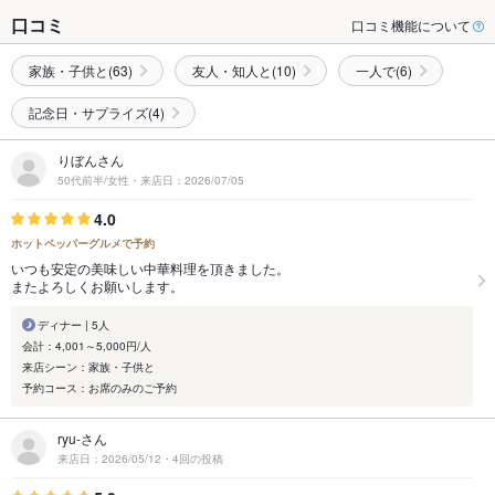
口コミ
口コミ機能について
家族・子供と(63)
友人・知人と(10)
一人で(6)
記念日・サプライズ(4)
りぼんさん
50代前半/女性・来店日：2026/07/05
4.0
ホットペッパーグルメで予約
いつも安定の美味しい中華料理を頂きました。
またよろしくお願いします。
ディナー | 5人
会計：4,001～5,000円/人
来店シーン：家族・子供と
予約コース：お席のみのご予約
ryu-さん
来店日：2026/05/12・4回の投稿