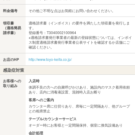
料金備考
その他ご不明な点はお気軽にお問い合わせください。
領収書
適格請求書（インボイス）の要件を満たした領収書を発行しま
（適格簡易
す。
請求書）
登録番号：T3040002100964
※適格請求書発行事業者の最新の登録状態については、インボイ
ス制度適格請求書発行事業者公表サイトを確認するか店舗にご
確認ください。
お店のHP
http://www.toyo-keifa.co.jp/
感染症対策
お客様への
入店時
取り組み
体調不良の方への自粛呼びかけあり、施設内のマスク着用依頼
あり、店内に消毒液設置、混雑時入店お断り
客席へのご案内
カウンター席に仕切りあり、席毎に一定間隔あり、他グループ
との相席禁止
テーブル/カウンターサービス
オーダー時にお客様と一定間隔保持、個室に換気設備あり
会計処理