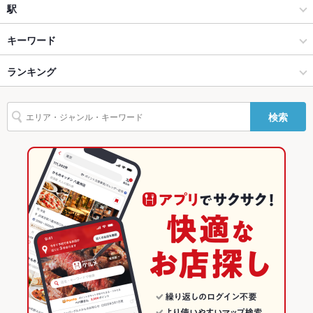
中華全般
木更津市その他
駅
設備
木更津・市原 × 中華
木更津市その他 × 中華
上総清川駅
キーワード
Wi-Fi
あり
木更津・市原 × 中華全般
木更津市その他 × 中華全般
祇園駅
ランキング
からあげ
エビ料理
カキ料理・オイスター
カニ料理
アワビ
焼きそば
バリアフリ
あり ：スロープがございます。車いすの場合テーブル席をご案
ー
内できます。
点心
餃子
肉まん
小籠包
焼売
麻婆豆腐
酢豚
北京ダック
木更津駅 × 中華
千葉
木更津駅
千葉のグルメランキング
検索
駐車場
あり ：専用駐車場30台ございます。
杏仁豆腐
デザート
五目焼きそば
肉そば
木更津駅 × 中華全般
千葉 × 中華
千葉の中華ランキング
その他設備
ホワイトボード有/マイクロバス送迎有(コース8名様以上、要予
約)/wifi→SB、フリー
千葉 × 中華全般
千葉の中華全般ランキング
その他
木更津・市原のグルメランキング
飲み放題
あり ：+2500円(税込)で2時間制の飲み放題が追加できます♪(10
名以上の宴会コース)
木更津市その他のグルメランキング
食べ放題
なし ：食べ放題のご用意はございません。
お酒
ワイン充実
お子様連れ
お子様連れ歓迎 ：お子様用の食器や、イス（4つ）ございま