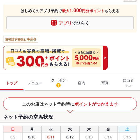
1,000
はじめてのアプリ予約で
最大
円分ポイント
もらえる
アプリ
でひらく
適格請求書発行事業者
クーポン
口コミ
トップ
メニュー
店内
写真
1
103
このお店はネット予約時に
ポイントがつかえます
ネット予約の空席状況
日
月
火
水
木
金
土
8/9
8/10
8/11
8/12
8/13
8/14
8/15