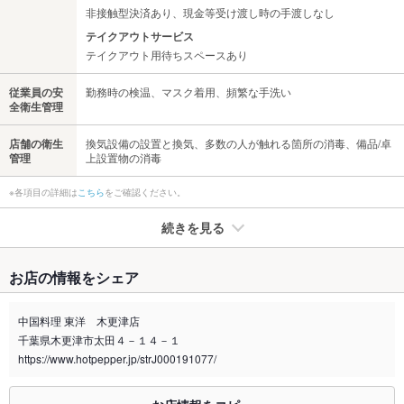
非接触型決済あり、現金等受け渡し時の手渡しなし
テイクアウトサービス
テイクアウト用待ちスペースあり
従業員の安
勤務時の検温、マスク着用、頻繁な手洗い
全衛生管理
店舗の衛生
換気設備の設置と換気、多数の人が触れる箇所の消毒、備品/卓
管理
上設置物の消毒
※各項目の詳細は
こちら
をご確認ください。
続きを見る
たばこ
お店の情報をシェア
禁煙・喫煙
全席禁煙
全面禁煙です
中国料理 東洋 木更津店
千葉県木更津市太田４－１４－１
喫煙専用室
なし
https://www.hotpepper.jp/strJ000191077/
※2020年4月1日～受動喫煙対策に関する法律が施行されています。正しい情報はお店へお問い
合わせください。