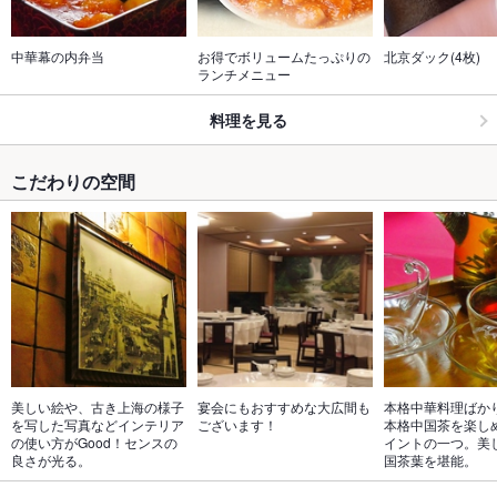
中華幕の内弁当
お得でボリュームたっぷりの
北京ダック(4枚)
ランチメニュー
料理を見る
こだわりの空間
美しい絵や、古き上海の様子
宴会にもおすすめな大広間も
本格中華料理ばか
を写した写真などインテリア
ございます！
本格中国茶を楽し
の使い方がGood！センスの
イントの一つ。美
良さが光る。
国茶葉を堪能。