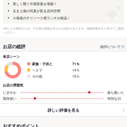
美しく開く中国茶葉を堪能！
古き上海の写真が彩る店内空間
小海老のチリソース煮ランチが絶品！
※AIによる要約のため、不正確な情報が含まれる場合があります。掲載情報全文と併せてご確認
ください。
お店の総評
総評について
来店シーン
家族・子供と
71％
一人で
14％
その他
15％
お店の雰囲気
にぎやか
落ち着いた
普段使い
特別な日
詳しい評価を見る
おすすめポイント