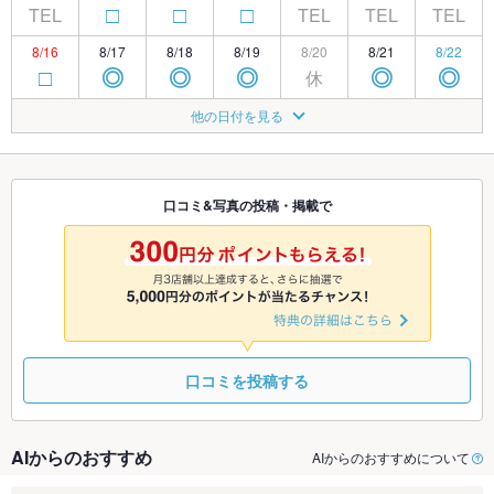
TEL
TEL
TEL
TEL
□
□
□
8/16
8/17
8/18
8/19
8/20
8/21
8/22
休
□
◎
◎
◎
◎
◎
8/23
8/24
8/25
8/26
8/27
8/28
8/29
他の日付を見る
休
◎
◎
◎
◎
◎
◎
8/30
8/31
9/1
9/2
9/3
9/4
9/5
休
◎
◎
◎
◎
◎
◎
口コミ&写真の投稿・掲載で
9/6
9/7
9/8
9/9
9/10
9/11
9/12
休
◎
◎
◎
◎
◎
◎
口コミを投稿する
AIからのおすすめ
AIからのおすすめについて