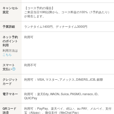
キャンセル
【コース予約の場合】
規定
ご来店当日10時以降から、コース料金の100%（1予約あたり）
が発生します。
予算詳細
ランチタイム1400円、ディナータイム3000円
ネット予約
利用可
のポイント
利用
利用方法は
こちら
スマート
利用不可
支払い
クレジット
利用可 ：VISA､マスター､アメックス､DINERS､JCB､銀聯
カード
電子マネー
利用可 ：楽天Edy､WAON､Suica､PASMO､nanaco､iD､
QUICPay
QRコード
利用可 ：PayPay、楽天ペイ、d払い、au PAY、メルペイ、支付
決済
宝（Alipay）、微信支付（WeChat Pay）