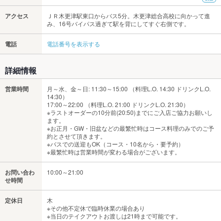
アクセス
ＪＲ木更津駅東口からバス5分。木更津総合高校に向かって進
み、16号バイパス過ぎて駅を背にしてすぐ右側です。
電話
電話番号を表示する
詳細情報
営業時間
月～水、金～日: 11:30～15:00 （料理L.O. 14:30 ドリンクL.O.
14:30）
17:00～22:00 （料理L.O. 21:00 ドリンクL.O. 21:30）
※ラストオーダーの10分前(20:50)までにご入店ご協力お願いし
ます。
※お正月・GW・旧盆などの最繁忙時はコース料理のみでのご予
約とさせて頂きます。
※バスでの送迎もOK（コース・10名から・要予約）
※最繁忙時は営業時間が変わる場合がございます。
お問い合わ
10:00～21:00
せ時間
定休日
木
※その他不定休で臨時休業の場合あり
※当日のテイクアウトお渡しは21時まで可能です。