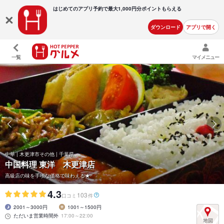
はじめてのアプリ予約で最大
1,000円分ポイントもらえる
ダウンロード
アプリで開く
一覧
マイメニュー
中華 | 木更津市その他 | 千葉県
中国料理 東洋 木更津店
高級店の味を手頃な価格で味わえる★
4.3
103
口コミ
件
2001～3000円
1001～1500円
ただいま営業時間外
17:00～22:00