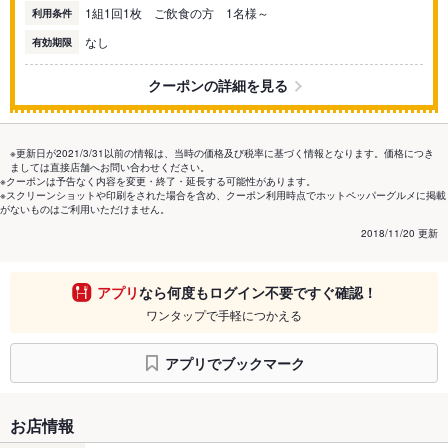
1組1回1枚 ご飲食の方 1名様～
利用条件
なし
有効期限
クーポンの詳細を見る
※更新日が2021/3/31以前の情報は、当時の価格及び税率に基づく情報となります。価格につき
ましては直接店舗へお問い合わせください。
※クーポンは予告なく内容を変更・終了・延長する可能性があります。
※スクリーンショットや印刷をされた場合を含め、クーポン利用時点でホットペッパーグルメに掲載
がないものはご利用いただけません。
2018/11/20 更新
アプリ
なら何度もログイン不要ですぐ確認！
ワンタップで手軽につかえる
アプリでブックマーク
お店情報