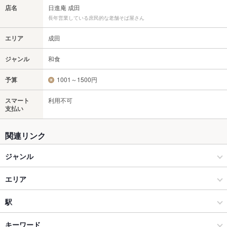
店名
日進庵 成田
長年営業している庶民的な老舗そば屋さん
エリア
成田
ジャンル
和食
予算
1001～1500円
スマート
利用不可
支払い
関連リンク
ジャンル
和食
エリア
うどん・そば
成田
駅
成田・佐倉 × 和食
成田 × 和食
京成成田駅
キーワード