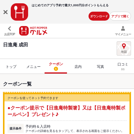
はじめてのアプリ予約で最大
1,000円分ポイントもらえる
ダウンロード
アプリで開く
お店TOP
マイメニュー
日進庵 成田
クーポン
口コミ
トップ
メニュー
店内
写真
1
86
クーポン一覧
クーポンを使ってネット予約できます
●クーポン提示で【日進庵特製箸】又は【日進庵特製ボ
ールペン】プレゼント♪
予約時＆入店時
提示条件
クーポンの詳細を見るをタップして、表示される画面をご提示ください。