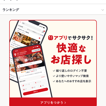
成田・佐倉 × うどん・そば
成田 × うどん・そば
成田駅
ランキング
モツ煮込み
カキ料理・オイスター
うどん
そば
うなぎ
とんかつ
天ぷら
おでん
カツ丼
天丼
カレーライス
鴨肉
焼きうどん
京成成田駅 × 和食
千葉
成田空港駅
千葉のグルメランキング
中華そば
ざるそば
天ざるそば
とろろそば
カレー南蛮そば
京成成田駅 × うどん・そば
千葉 × 和食
千葉の和食ランキング
千葉 × うどん・そば
千葉のうどん・そばランキング
成田・佐倉のグルメランキング
成田・佐倉の和食ランキング
成田のグルメランキング
成田の和食ランキング