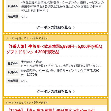
※学生証提示必須/他の割引券、クーポン券、優待サービスとの
併用不可/中学生2名様以上対象/学生以外のお客様との利用不
利用条件
可/土日祝日利用不可
なし
有効期限
クーポンの詳細を見る
クーポンを使ってネット予約できます
【1番人気】牛角食べ飲み放題5,896円→5,000円(税込)
ソフトドリンク 4,300円(税込)
予約時＆入店時
提示条件
クーポンの詳細を見るをタップして、表示される画面をご提示ください。
他の割引券、クーポン券、優待サービスとの併用不可/席90
利用条件
分 LO70分
なし
有効期限
クーポンの詳細を見る
クーポンを使ってネット予約できます
【120分】【食べ飲み放題】平日限定♪生ビール付