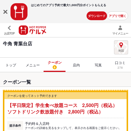
はじめてのアプリ予約で最大
1,000円分ポイントもらえる
ダウンロード
アプリで開く
お店TOP
マイメニュー
牛角 青葉台店
クーポン
口コミ
トップ
メニュー
店内
写真
6
278
クーポン一覧
クーポンを使ってネット予約できます
【平日限定】学生食べ放題コース 2,500円（税込）
ソフトドリンク飲放題付き 2,800円（税込）
予約時＆入店時
提示条件
クーポンの詳細を見るをタップして、表示される画面をご提示ください。