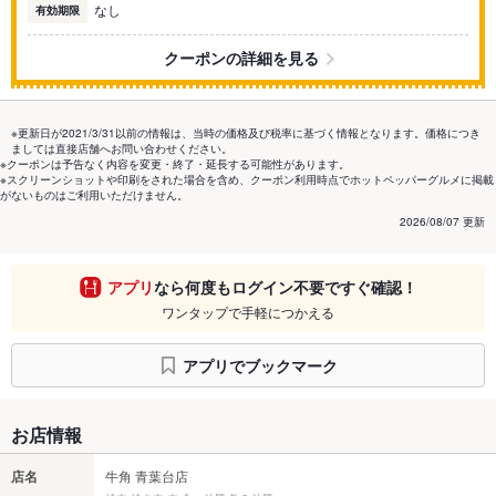
なし
有効期限
クーポンの詳細を見る
※更新日が2021/3/31以前の情報は、当時の価格及び税率に基づく情報となります。価格につき
ましては直接店舗へお問い合わせください。
※クーポンは予告なく内容を変更・終了・延長する可能性があります。
※スクリーンショットや印刷をされた場合を含め、クーポン利用時点でホットペッパーグルメに掲載
がないものはご利用いただけません。
2026/08/07 更新
アプリ
なら何度もログイン不要ですぐ確認！
ワンタップで手軽につかえる
アプリでブックマーク
お店情報
店名
牛角 青葉台店