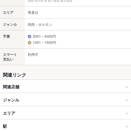
焼肉 焼き肉 肉 食べ放題 飲み放題
エリア
青葉台
ジャンル
焼肉・ホルモン
予算
3001～4000円
1001～1500円
スマート
利用可
支払い
関連リンク
関連店舗
牛角
ジャンル
焼肉・ホルモン
エリア
焼肉
青葉台
駅