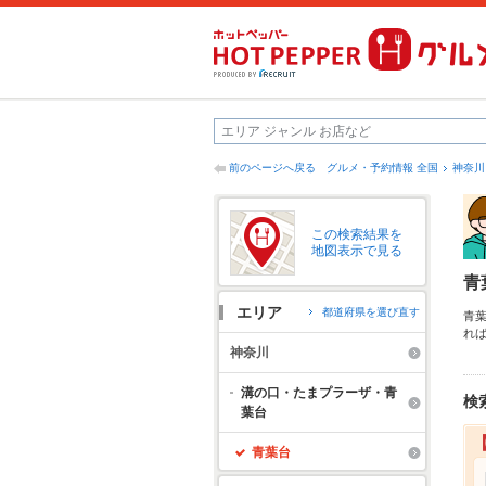
前のページへ戻る
グルメ・予約情報 全国
神奈川
この検索結果を
地図表示で見る
青
エリア
都道府県を選び直す
青
れ
の
神奈川
飲
溝の口・たまプラーザ・青
検
葉台
青葉台