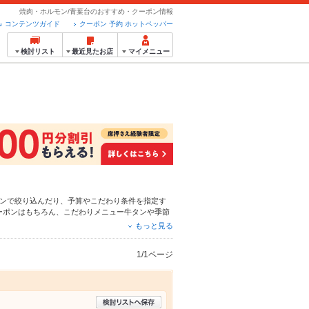
焼肉・ホルモン/青葉台のおすすめ・クーポン情報
コンテンツガイド
クーポン 予約 ホットペッパー
検討リスト
最近見たお店
マイメニュー
ン
で絞り込んだり、予算やこだわり条件を指定す
ーポンはもちろん、こだわりメニュー
牛タン
や季節
ット予約が使えるお店も拡大中です。友達どうしの
もっと見る
ご利用ください。
1/1ページ