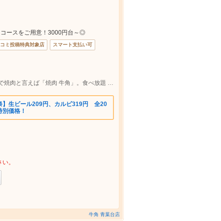
コースをご用意！3000円台～◎
コミ投稿特典対象店
スマート支払い可
東急田園都市線 青葉台駅 徒歩4分 青葉台で焼肉と言えば「焼肉 牛角」。食べ放題 飲み放題
】生ビール209円、カルビ319円 全20
特別価格！
さい。
牛角 青葉台店