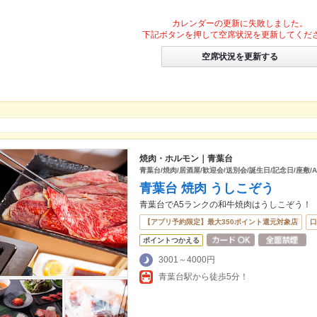
カレンダーの更新に失敗しました。
下記ボタンを押して空席状況を更新してくだ
空席状況を更新する
焼肉・ホルモン｜青葉台
青葉台/焼肉/居酒屋/歓迎会/送別会/誕生日/記念日/座敷/
青葉台 焼肉 うしこぞう
青葉台でA5ランクの和牛焼肉はうしこぞう！
【アプリ予約限定】最大350ポイント還元対象店
口
ポイントつかえる
3001～4000円
青葉台駅から徒歩5分！