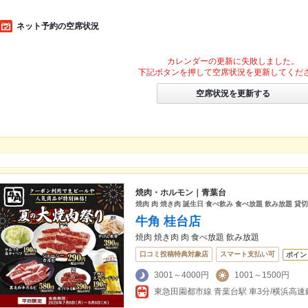
ネット予約の空席状況
カレンダーの更新に失敗しました。
下記ボタンを押して空席状況を更新してくだ
空席状況を更新する
焼肉・ホルモン｜青葉台
焼肉 肉 焼き肉 誕生日 食べ飲み 食べ放題 飲み放題 貸切
牛角 桂台店
焼肉 焼き肉 肉 食べ放題 飲み放題
口コミ投稿特典対象店
スマート支払い可
ポイン
3001～4000円
1001～1500円