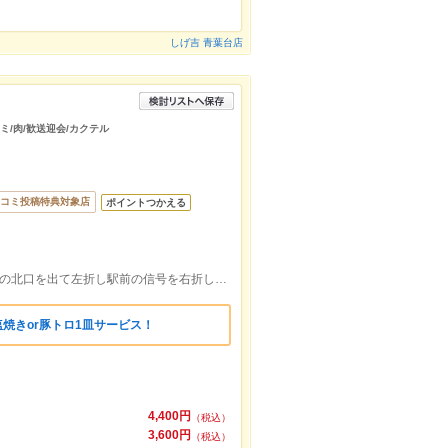
しげ吉 青葉台店
ラミ/肉/歓送迎会/カクテル
コミ投稿特典対象店
ポイントつかえる
東急田園都市線青葉台駅から徒歩5分。駅の北口を出て左折し駅前の信号を右折し直進。道路右手側。
塩焼きor豚トロ1皿サービス！
4,400円
（税込）
3,600円
（税込）