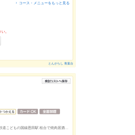
コース・メニューをもっと見る
さい。
とんがらし 青葉台
トつかえる
東急田園都市線 青葉台駅 車3分/横浜高速鉄道こどもの国線恩田駅 桂台で焼肉居酒屋と言えば牛角。食べ放題＆飲み放題