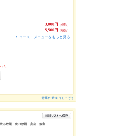
3,000円
（税込）
5,500円
（税込）
コース・メニューをもっと見る
さい。
青葉台 焼肉 うしこぞう
飲み放題 食べ放題 宴会 個室