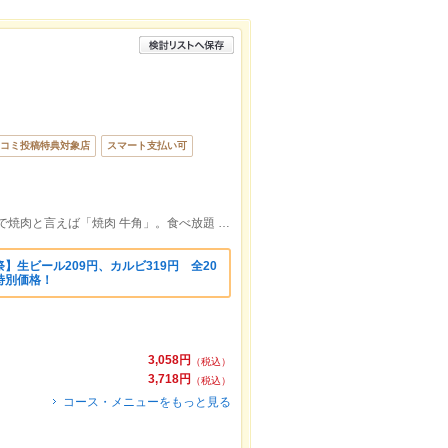
コミ投稿特典対象店
スマート支払い可
東急田園都市線 青葉台駅 徒歩4分 青葉台で焼肉と言えば「焼肉 牛角」。食べ放題 飲み放題
】生ビール209円、カルビ319円 全20
特別価格！
3,058円
（税込）
3,718円
（税込）
コース・メニューをもっと見る