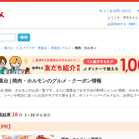
よくある問い合わせ
ようこそ、
さん
ゲスト
会員登録する（無料）
溝の口・たまプラーザ・青葉台
青葉台 グルメ
焼肉・ホルモン
葉台 | 焼肉・ホルモンのグルメ・クーポン情報
葉台 焼肉・ホルモンのお店一覧です。さらに青葉台でおすすめの料理ジャンル
焼肉
、
ホルモ
ば、シーンや気分に合ったお店がサクサク探せます。ホットペッパーグルメなら、お得なク
おすすめ料理など、お店の最新情報をご紹介しているので安心！24時間使える簡単便利なネ
み会にも、会社の宴会にも、デートやパーティーにもお得に便利にホットペッパーグルメを
16
索結果
件
1～16
件を表示
【PR】