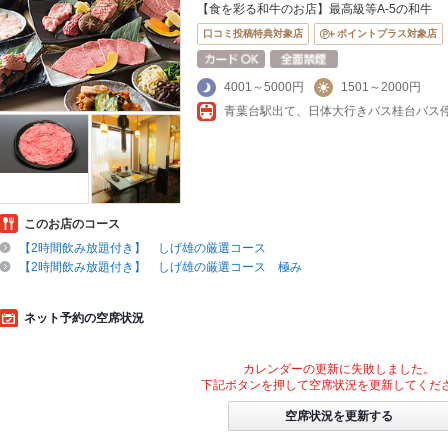
【食を彩る和牛のお店】最高級等A-5の和牛
口コミ投稿特典対象店
ポイントプラス対象店
4001～5000円
1501～2000円
青葉台駅出て、日体大行きバス桂台バス停
このお店のコース
【2時間飲み放題付き】 しげ雄の厳選コース
【2時間飲み放題付き】 しげ雄の厳選コース 極み
ネット予約の空席状況
カレンダーの更新に失敗しました。
下記ボタンを押して空席状況を更新してくだ
空席状況を更新する