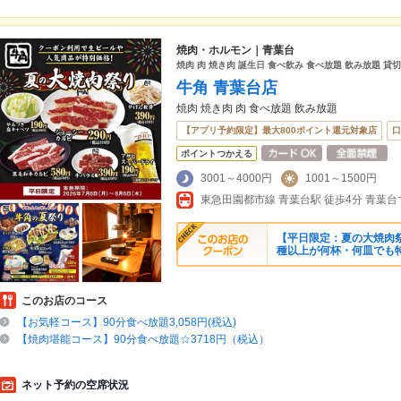
焼肉・ホルモン｜青葉台
焼肉 肉 焼き肉 誕生日 食べ飲み 食べ放題 飲み放題 貸切
牛角 青葉台店
焼肉 焼き肉 肉 食べ放題 飲み放題
【アプリ予約限定】最大800ポイント還元対象店
口
ポイントつかえる
3001～4000円
1001～1500円
【平日限定：夏の大焼肉祭
種以上が何杯・何皿でも
このお店のコース
【お気軽コース】90分食べ放題3,058円(税込)
【焼肉堪能コース】90分食べ放題☆3718円（税込）
ネット予約の空席状況