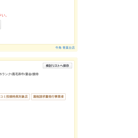
さい。
牛角 青葉台店
A5ランク/黒毛和牛/宴会/接待
コミ投稿特典対象店
適格請求書発行事業者