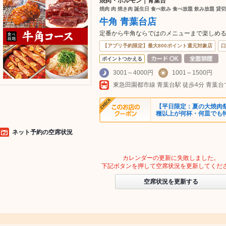
焼肉・ホルモン｜青葉台
焼肉 肉 焼き肉 誕生日 食べ飲み 食べ放題 飲み放題 貸切
牛角 青葉台店
定番から牛角ならではのメニューまで楽しめる
【アプリ予約限定】最大800ポイント還元対象店
口
ポイントつかえる
3001～4000円
1001～1500円
【平日限定：夏の大焼肉祭
種以上が何杯・何皿でも
ネット予約の空席状況
カレンダーの更新に失敗しました。
下記ボタンを押して空席状況を更新してくだ
空席状況を更新する