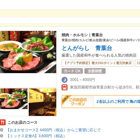
焼肉・ホルモン｜青葉台
青葉台/焼肉/カルビ/飲み放題/宴会/ビール/国産和牛/ハ
とんがらし 青葉台
厳選した国産和牛が食べられる人気の焼肉店
【アプリ予約限定】最大350ポイント還元対象店
口
3001～4000円
2名以上のご利用で 鳥の
このお店のコース
【おまかせコース】4400円（税込）からご要望に応じて
【ミックス定食A】3,600円（税込）