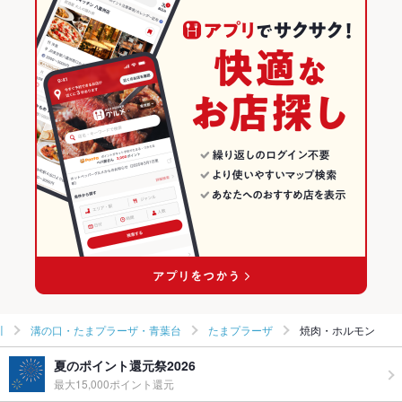
川
溝の口・たまプラーザ・青葉台
たまプラーザ
焼肉・ホルモン
夏のポイント還元祭2026
最大15,000ポイント還元