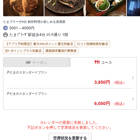
たまプラーザ4分 創作料理が楽しめる居酒屋
3001～4000円
たまﾌﾟﾗｰｻﾞ駅徒歩4分 ﾕﾘﾉｷ通り 1階
【アプリ予約限定】最大350ポイント還元対象店
口コミ投稿特典対象店
ポイントプラス対象店
適格請求書発行事業者
クーポン
コース
戸だまのスタンダードプラン
3,850円
（税込）
戸だまのスタンダードプラン
6,050円
（税込）
カレンダーの更新に失敗しました。
下記ボタンを押して空席状況を更新してください。
空席状況を更新する