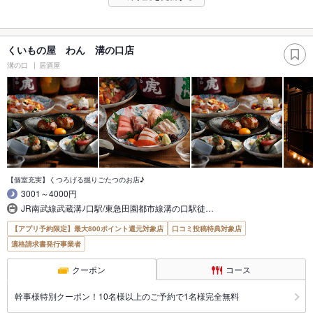
くいもの屋 わん 溝の口店
溝の口
居酒屋
【個室充実】くつろげる掘りごたつのお店♪
3001～4000円
JR南武線武蔵溝ﾉ口駅/東急田園都市線溝の口駅徒…
【アプリ予約限定】最大800ポイント還元対象店
口コミ投稿特典対象店
適格請求書発行事業者
クーポン
コース
幹事様特別クーポン！10名様以上のご予約で1名様完全無料