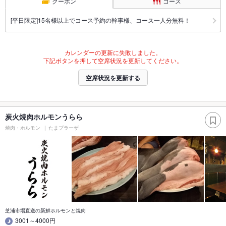
クーポン
コース
[平日限定]15名様以上でコース予約の幹事様、コース一人分無料！
カレンダーの更新に失敗しました。
下記ボタンを押して空席状況を更新してください。
空席状況を更新する
炭火焼肉ホルモンうらら
焼肉・ホルモン
たまプラーザ
芝浦市場直送の新鮮ホルモンと焼肉
3001～4000円