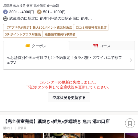
居酒屋 飲み放題 個室 完全個室 食べ放題
3001～4000円
501～1000円
武蔵溝の口駅北口 徒歩1分/溝の口駅正面口 徒歩…
【アプリ予約限定】最大800ポイント還元対象店
口コミ投稿特典対象店
ポイントプラス対象店
適格請求書発行事業者
クーポン
コース
≪お盆特別企画≫何皿でも〇 予約限定！タラバ蟹・ズワイガニ半額フ
ェア♪
カレンダーの更新に失敗しました。
下記ボタンを押して空席状況を更新してください。
空席状況を更新する
【完全個室完備】藁焼き×鮮魚×炉端焼き 魚吉 溝の口店
溝の口
居酒屋