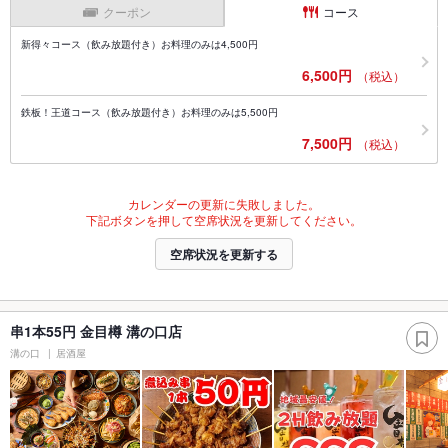
クーポン
コース
新得々コース（飲み放題付き）お料理のみは4,500円
6,500円
（税込）
鉄板！王道コース（飲み放題付き）お料理のみは5,500円
7,500円
（税込）
カレンダーの更新に失敗しました。
下記ボタンを押して空席状況を更新してください。
空席状況を更新する
串1本55円 金目樽 溝の口店
溝の口
居酒屋