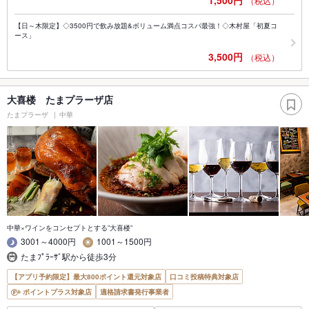
1,500円
（税込）
【日～木限定】◇3500円で飲み放題&ボリューム満点コスパ最強！◇木村屋「初夏コ
ース」
3,500円
（税込）
大喜楼 たまプラーザ店
たまプラーザ
中華
中華×ワインをコンセプトとする”大喜楼”
3001～4000円
1001～1500円
たまﾌﾟﾗｰｻﾞ駅から徒歩3分
【アプリ予約限定】最大800ポイント還元対象店
口コミ投稿特典対象店
ポイントプラス対象店
適格請求書発行事業者