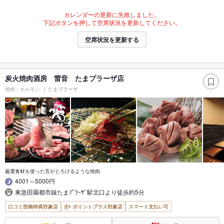
カレンダーの更新に失敗しました。
下記ボタンを押して空席状況を更新してください。
空席状況を更新する
炭火焼肉酒房 雷音 たまプラーザ店
焼肉・ホルモン
たまプラーザ
厳選食材を使った舌がとろけるような焼肉
4001～5000円
東急田園都市線たまﾌﾟﾗｰｻﾞ駅北口より徒歩約5分
口コミ投稿特典対象店
ポイントプラス対象店
スマート支払い可