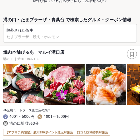
条件が似ているお店から探してみませんか？
溝の口・たまプラーザ・青葉台 で検索したグルメ・クーポン情報
除外された条件
たまプラーザ 焼肉・ホルモン
焼肉本舗ぴゅあ マルイ溝口店
溝の口
焼肉・ホルモン
JA全農ミートフーズ直営店の焼肉
4001～5000円
1001～1500円
溝の口駅 徒歩3分
【アプリ予約限定】最大350ポイント還元対象店
口コミ投稿特典対象店