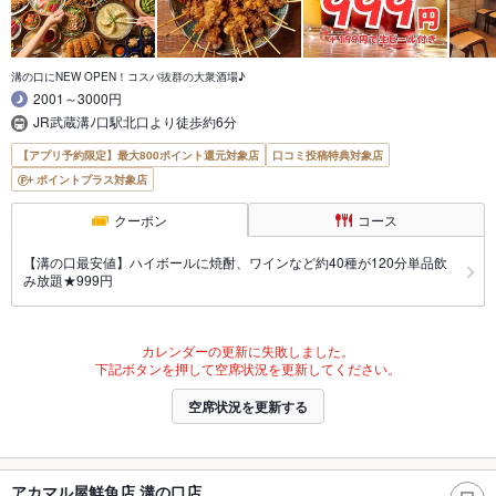
溝の口にNEW OPEN！コスパ抜群の大衆酒場♪
2001～3000円
JR武蔵溝ﾉ口駅北口より徒歩約6分
【アプリ予約限定】最大800ポイント還元対象店
口コミ投稿特典対象店
ポイントプラス対象店
クーポン
コース
【溝の口最安値】ハイボールに焼酎、ワインなど約40種が120分単品飲
み放題★999円
カレンダーの更新に失敗しました。
下記ボタンを押して空席状況を更新してください。
空席状況を更新する
アカマル屋鮮魚店 溝の口店