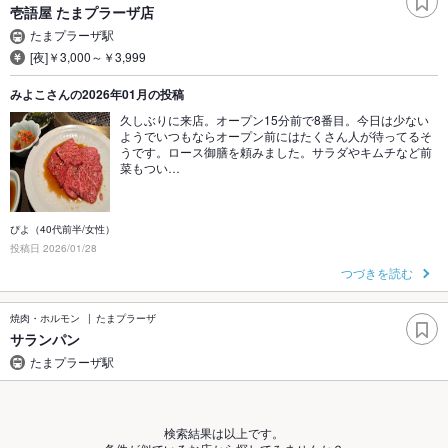
壱語屋 たまプラーザ店
たまプラーザ駅
[夜]￥3,000～￥3,999
みよこさんの2026年01月の投稿
久しぶりに来店。オープン15分前で8番目。今日は少ない
ようでいつもならオープン前にはたくさん人が待ってるそ
うです。ロース御膳を頼みました。サラダやキムチなど前
菜もつい…
ぴよ（40代前半/女性）
投稿日 2026/01/28
つづきを読む
焼肉・ホルモン
たまプラーザ
サランパン
たまプラーザ駅
検索結果は以上です。