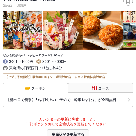
溝の口
居酒屋
駅から徒歩4分！ハッピーアワー1杯199円☆
3001～4000円
3001～4000円
東急溝の口駅西口より徒歩約4分
【アプリ予約限定】最大800ポイント還元対象店
口コミ投稿特典対象店
クーポン
コース
【溝の口で衝撃】5名様以上のご予約で「幹事1名様分」が全額無料！
カレンダーの更新に失敗しました。
下記ボタンを押して空席状況を更新してください。
空席状況を更新する