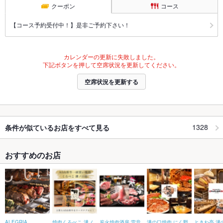
クーポン
コース
【コース予約受付中！】是非ご予約下さい！
カレンダーの更新に失敗しました。
下記ボタンを押して空席状況を更新してください。
空席状況を更新する
1328
条件が似ているお店をすべて見る
おすすめのお店
ALEGRIA
焼肉くろべこ 溝ノ
炭火焼肉酒房 雷音
溝の口焼肉 にく野
ときわ亭 溝