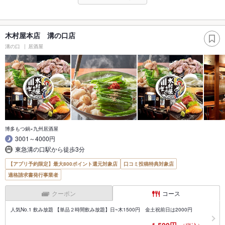
木村屋本店 溝の口店
溝の口
居酒屋
博多もつ鍋×九州居酒屋
3001～4000円
東急溝の口駅から徒歩3分
【アプリ予約限定】最大800ポイント還元対象店
口コミ投稿特典対象店
適格請求書発行事業者
クーポン
コース
人気No.1 飲み放題 【単品２時間飲み放題】日~木1500円 金土祝前日は2000円