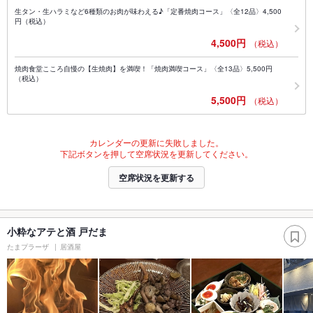
生タン・生ハラミなど6種類のお肉が味わえる♪「定番焼肉コース」〈全12品〉4,500
円（税込）
4,500円
（税込）
焼肉食堂こころ自慢の【生焼肉】を満喫！「焼肉満喫コース」〈全13品〉5,500円
（税込）
5,500円
（税込）
カレンダーの更新に失敗しました。
下記ボタンを押して空席状況を更新してください。
空席状況を更新する
小粋なアテと酒 戸だま
たまプラーザ
居酒屋