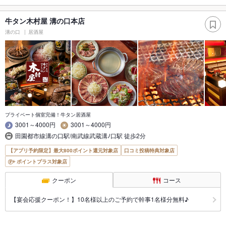
牛タン木村屋 溝の口本店
溝の口
居酒屋
プライベート個室完備！牛タン居酒屋
3001～4000円
3001～4000円
田園都市線溝の口駅/南武線武蔵溝ﾉ口駅 徒歩2分
【アプリ予約限定】最大800ポイント還元対象店
口コミ投稿特典対象店
ポイントプラス対象店
クーポン
コース
【宴会応援クーポン！】10名様以上のご予約で幹事1名様分無料♪