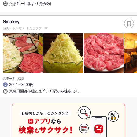
たまﾌﾟﾗｰｻﾞ駅より徒歩3分
Smokey
焼肉・ホルモン
たまプラーザ
ステーキ 焼肉
2001～3000円
東急田園都市線たまﾌﾟﾗｰｻﾞ駅から徒歩3分｡