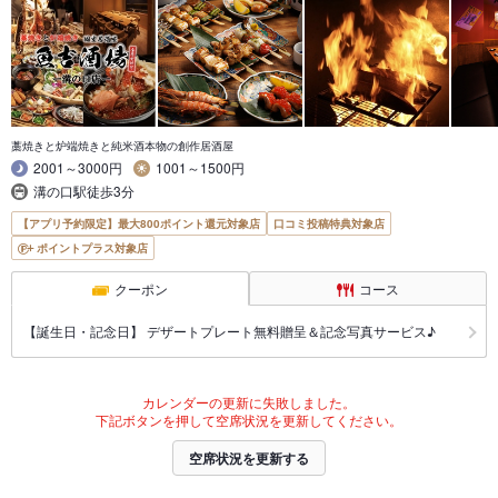
藁焼きと炉端焼きと純米酒本物の創作居酒屋
2001～3000円
1001～1500円
溝の口駅徒歩3分
【アプリ予約限定】最大800ポイント還元対象店
口コミ投稿特典対象店
ポイントプラス対象店
クーポン
コース
【誕生日・記念日】 デザートプレート無料贈呈＆記念写真サービス♪
カレンダーの更新に失敗しました。
下記ボタンを押して空席状況を更新してください。
空席状況を更新する