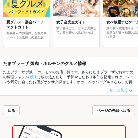
夏グルメ・宴会パーフ
女子会完全ガイド
食べ放題ナビゲー
ェクトガイド
女子会向けサービスが充実し
焼肉食べ放題やスイー
ているお得なお店がいっぱ
放題など食べ放題お店
幹事さんのお店探しを強力サ
い！
決定版！
ポート！お店探しの決定版！
たまプラーザ 焼肉・ホルモンのグルメ情報
たまプラーザ 焼肉・ホルモンのお店一覧です。さらにたまプラーザでおすすめ
の料理ジャンル
焼肉
で絞り込んだり、予算やこだわり条件を指定すれば、シー
ンや気分に合ったお店がサクサク探せます。ホットペッパーグルメなら、お得
なクーポンはもちろん、こだわりメニュー
牛タン
、
炭火焼
や季節のおすすめ料
もっと見る
理など、お店の最新情報をご紹介しているので安心！24時間使える簡単便利な
ネット予約が使えるお店も拡大中です。友達どうしの飲み会にも、会社の宴会
にも、デートやパーティーにもお得に便利にホットペッパーグルメをご利用く
ださい。
戻る
ページの先頭へ戻る