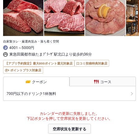
自家製タレ・厳選肉旨み・落ち着く空間
4001～5000円
東急田園都市線たまﾌﾟﾗｰｻﾞ駅北口より徒歩約36分
【アプリ予約限定】最大800ポイント還元対象店
口コミ投稿特典対象店
ポイントプラス対象店
クーポン
コース
700円以下のドリンク1杯無料
カレンダーの更新に失敗しました。
下記ボタンを押して空席状況を更新してください。
空席状況を更新する