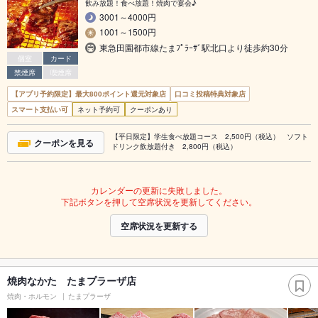
飲み放題！食べ放題！焼肉で宴会♪
3001～4000円
1001～1500円
東急田園都市線たまﾌﾟﾗｰｻﾞ駅北口より徒歩約30分
個室
カード
禁煙席
喫煙席
【アプリ予約限定】最大800ポイント還元対象店
口コミ投稿特典対象店
スマート支払い可
ネット予約可
クーポンあり
【平日限定】学生食べ放題コース 2,500円（税込） ソフト
クーポンを見る
ドリンク飲放題付き 2,800円（税込）
カレンダーの更新に失敗しました。
下記ボタンを押して空席状況を更新してください。
空席状況を更新する
焼肉なかた たまプラーザ店
焼肉・ホルモン
たまプラーザ