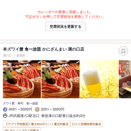
カレンダーの更新に失敗しました。
下記ボタンを押して空席状況を更新してください。
空席状況を更新する
本ズワイ蟹 食べ放題 かにざんまい 溝の口店
溝の口
居酒屋
ズワイ蟹・寿司 食べ放題
4001～5000円
2001～3000円
JR武蔵溝ﾉ口駅北口･東急溝の口駅東口徒歩約3分
【アプリ予約限定】最大800ポイント還元対象店
口コミ投稿特典対象店
ポイントプラス対象店