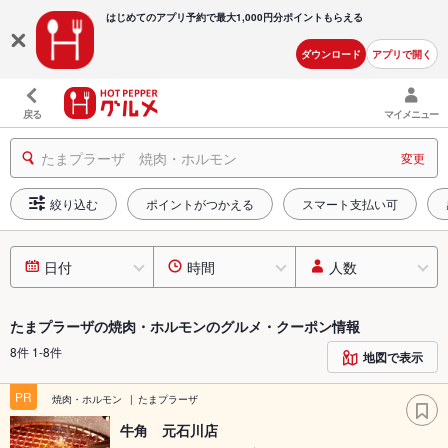
はじめてのアプリ予約で最大
1,000円分ポイントもらえる
ダウンロード
アプリで開く
戻る
マイメニュー
たまプラーザ 焼肉・ホルモン
変更
絞り込む
ポイントがつかえる
スマート支払い可
日付
時間
人数
たまプラーザの焼肉・ホルモンのグルメ・クーポン情報
8件 1-8件
地図で表示
PR
焼肉・ホルモン
たまプラーザ
牛角 元石川店