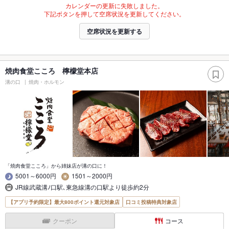
カレンダーの更新に失敗しました。
下記ボタンを押して空席状況を更新してください。
空席状況を更新する
焼肉食堂こころ 檸檬堂本店
溝の口
焼肉・ホルモン
「焼肉食堂こころ」から姉妹店が溝の口に！
5001～6000円
1501～2000円
JR線武蔵溝ﾉ口駅､東急線溝の口駅より徒歩約2分
【アプリ予約限定】最大800ポイント還元対象店
口コミ投稿特典対象店
クーポン
コース