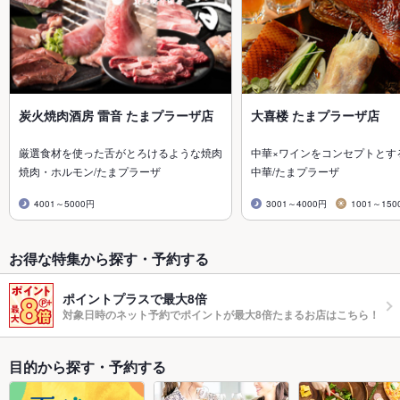
炭火焼肉酒房 雷音 たまプラーザ店
大喜楼 たまプラーザ店
厳選食材を使った舌がとろけるような焼肉
中華×ワインをコンセプトとす
焼肉・ホルモン/たまプラーザ
中華/たまプラーザ
4001～5000円
3001～4000円
1001～150
お得な特集から探す・予約する
ポイントプラスで最大8倍
対象日時のネット予約でポイントが最大8倍たまるお店はこちら！
目的から探す・予約する