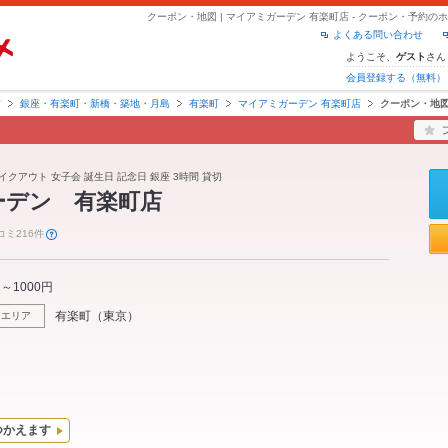
クーポン・地図 | マイアミガーデン 有楽町店 - クーポン・予約
よくある問い合わせ
ようこそ、
さん
ゲスト
会員登録する（無料）
京
銀座・有楽町・新橋・築地・月島
有楽町
マイアミガーデン 有楽町店
クーポン・地
イクアウト 女子会 誕生日 記念日 銀座 3時間 貸切
ーデン 有楽町店
コミ216件
1～1000円
有楽町
（
東京
）
エリア
つかえます