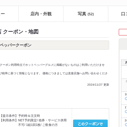
ュー
店内・外観
写真
口
(52)
店 クーポン・地図
トペッパークーポン
クーポン利用時点でホットペッパーグルメに掲載がないものはご利用いただけませ
価格及び税率に基づく情報となります。 価格につきましては直接店舗へお問い合わせくださ
2024/11/27 更新
1
1
【提示条件】
予約時＆注文時
【利用条件】
NET予約限定/ 他券・サービス併用
2
不可/ 1組1回1枚/ ご飲食の方