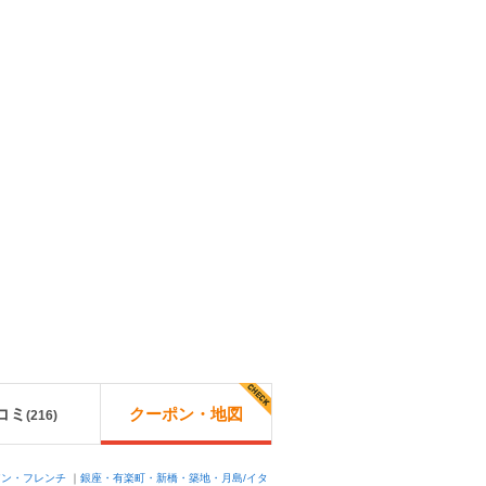
コミ
クーポン・地図
(
216
)
アン・フレンチ
｜
銀座・有楽町・新橋・築地・月島/イタ