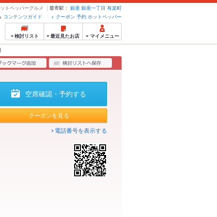
のホットペッパーグルメ
最寄駅：
銀座
銀座一丁目
有楽町
コンテンツガイド
クーポン 予約 ホットペッパー
検討リスト
最近見たお店
マイメニュー
図
空席確認・予約する
クーポンを見る
電話番号を表示する