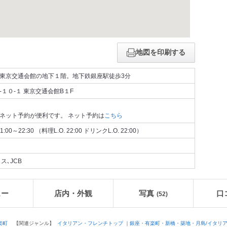
地図を印刷する
東京交通会館の地下１階。地下鉄銀座駅徒歩3分
１０-１ 東京交通会館B１F
ネット予約が便利です。 ネット予約は
こちら
～22:30 （料理L.O. 22:00 ドリンクL.O. 22:00）
ス､JCB
ュー
店内・外観
写真
口
(52)
楽町
【関連ジャンル】
イタリアン・フレンチトップ
｜
銀座・有楽町・新橋・築地・月島/イタリ