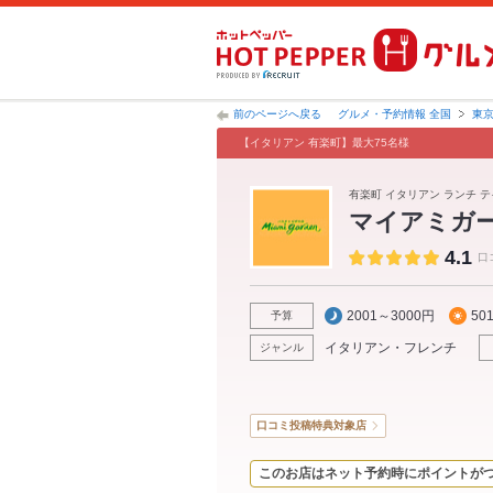
前のページへ戻る
グルメ・予約情報 全国
東
【イタリアン 有楽町】最大75名様
有楽町 イタリアン ランチ テ
マイアミガ
4.1
口
2001～3000円
50
予算
イタリアン・フレンチ
ジャンル
口コミ投稿特典対象店
このお店はネット予約時にポイントが