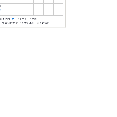
1
◎
即予約可
□
：リクエスト予約可
：要問い合わせ
×
：予約不可
休
：定休日