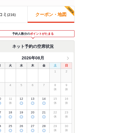
コミ
クーポン・地図
(
216
)
予約人数分の
ポイントがたまる
ネット予約の空席状況
2026年08月
月
火
水
木
金
土
日
1
2
3
4
5
6
7
8
9
休
休
0
11
12
13
14
15
16
◎
休
◎
◎
◎
休
休
7
18
19
20
21
22
23
◎
◎
◎
◎
◎
休
休
4
25
26
27
28
29
30
◎
◎
◎
◎
◎
休
休