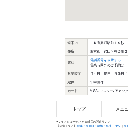
道案内
ＪＲ有楽町駅前１０秒、
住所
東京都千代田区有楽町２-
電話番号を表示する
電話
営業時間外のご予約は、
営業時間
月～日、祝日、祝前日: 11:00
定休日
年中無休
カード
VISA､マスター､アメック
トップ
メニ
■マイアミガーデン 有楽町店の関連リンク
【関連エリア】
銀座・有楽町・新橋・築地・月島
｜
有