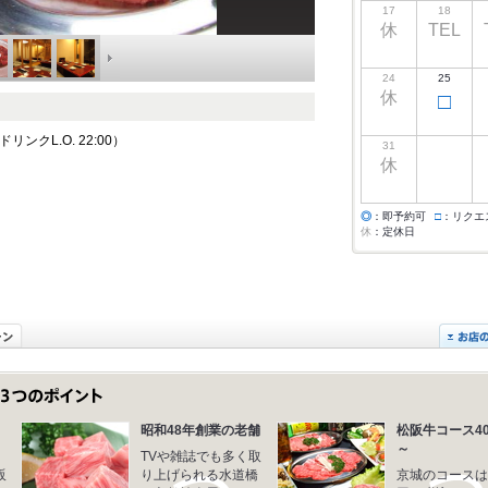
17
18
休
TEL
24
25
休
□
 ドリンクL.O. 22:00）
31
休
◎
：即予約可
□
：リクエ
休
：定休日
昭和48年創業の老舗
松阪牛コース40
～
TVや雑誌でも多く取
販
り上げられる水道橋
京城のコースは4