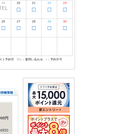
19
20
21
22
23
TEL
□
□
□
□
26
27
28
29
30
□
□
□
□
□
スト予約可
TEL
：要問い合わせ
×
：予約不可
00円
950