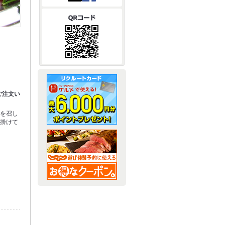
ご注文い
肉を召し
心掛けて