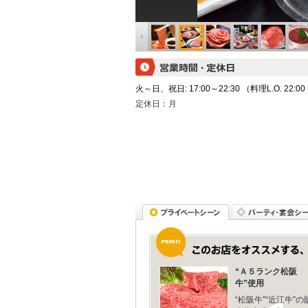
火～日、祝日: 17:00～22:30 （料理L.O. 22:00
定休日：
月
“Ａ５ランク松阪
牛”使用
“松阪牛”“近江牛”の