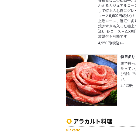
各種宴会に◎松坂牛、
わえるカジュアルコース4
して特上のお肉にグレ
コース6,600円(税込
上巻ロース、近江牛炙
焼きすきも入った極上コー
込)。各コース＋2,530
放題付も可能です！
4,950円(税込)～
特選炙り
箸で持っ
炙ってい
び醤油で
い。
2,420