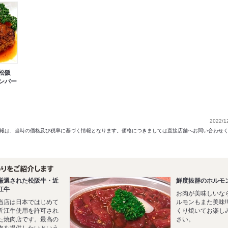
松阪
ンバー
2022/1
以前の情報は、当時の価格及び税率に基づく情報となります。価格につきましては直接店舗へお問い合わせ
厳選された松阪牛・近
鮮度抜群のホルモ
江牛
お肉が美味しいな
当店は日本ではじめて
ルモンもまた美味!
近江牛使用を許可され
くり焼いてお楽し
た焼肉店です。最高の
さい。