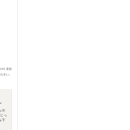
2/05 更新
ください。
ン
らホ
!じっ
み下