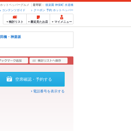
約のホットペッパーグルメ
最寄駅：
後楽園
神保町
水道橋
コンテンツガイド
クーポン 予約 ホットペッパー
検討リスト
最近見たお店
マイメニュー
田橋・神楽坂
空席確認・予約する
電話番号を表示する