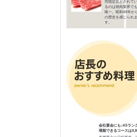
売指定店とされて
るのは焼肉業界で
唯一。昭和48年か
の歴史を感じられ
す。
会社宴会にも♪A5ラン
堪能できるコースは4,9