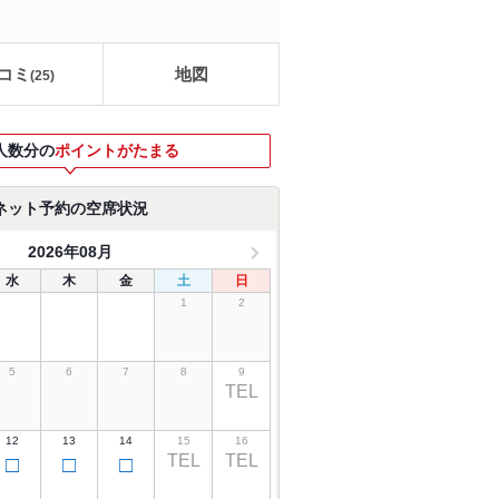
コミ
地図
(
25
)
人数分の
ポイントがたまる
ネット予約の空席状況
2026年08月
水
木
金
土
日
1
2
5
6
7
8
9
TEL
12
13
14
15
16
TEL
TEL
□
□
□