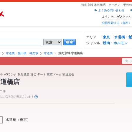
焼肉京城 水道橋店 - クーポン・予
よくある問い合わせ
ようこそ、
さん
ゲスト
会員登録する（無料）
エリア
東京
水道橋・飯
ジャンル
焼肉・ホルモン
京
水道橋・飯田橋・神楽坂
水道橋
焼肉京城 水道橋店
江牛 A5ランク 飲み放題 貸切 デート 東京ドーム 歓送迎会
水道橋店
25件
件以上で評点が表示されます
水道橋
（
東京
）