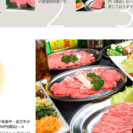
い
の老舗焼肉屋です。
円（税込）から
も
意しております
ら
ま
ク松坂牛・近江牛が
50円(税込)～☆