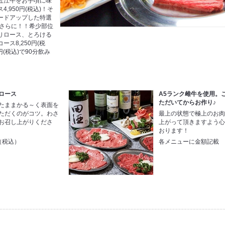
近江牛をお手頃に味
,950円(税込)！そ
ードアップした特選
)！さらに！！希少部位
りロース、とろける
ス8,250円(税
円(税込)で90分飲み
ロース
A5ランク雌牛を使用。
ただいてからお作り♪
たままかる～く表面を
ただくのがコツ。わさ
最上の状態で極上のお
お召し上がりくださ
上がって頂きますよう
おります！
円（税込）
各メニューに金額記載