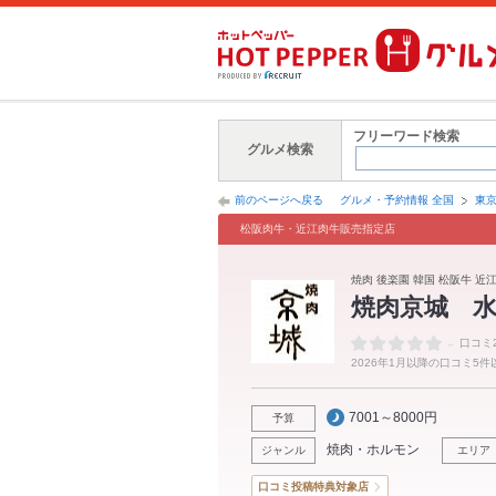
フリーワード検索
グルメ検索
前のページへ戻る
グルメ・予約情報 全国
東
松阪肉牛・近江肉牛販売指定店
焼肉 後楽園 韓国 松阪牛 近
焼肉京城 
-
口コミ
2026年1月以降の口コミ5
7001～8000円
予算
焼肉・ホルモン
ジャンル
エリア
口コミ投稿特典対象店