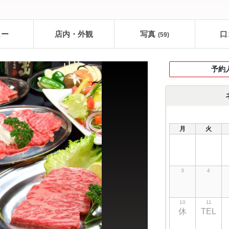
ュー
店内・外観
写真
口
(59)
予約
月
火
3
4
10
11
休
TEL