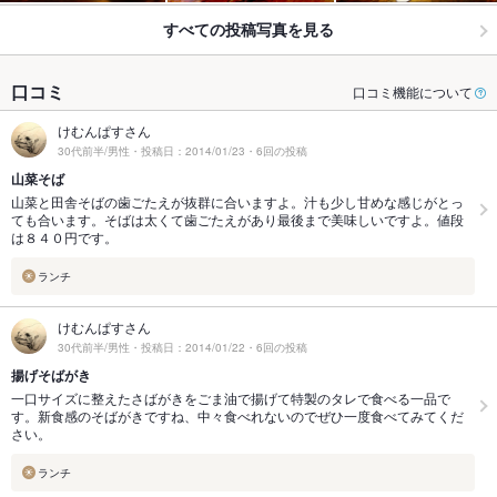
すべての投稿写真を見る
口コミ
口コミ機能について
けむんぱすさん
30代前半/男性・投稿日：2014/01/23・6回の投稿
山菜そば
山菜と田舎そばの歯ごたえが抜群に合いますよ。汁も少し甘めな感じがとっ
ても合います。そばは太くて歯ごたえがあり最後まで美味しいですよ。値段
は８４０円です。
ランチ
けむんぱすさん
30代前半/男性・投稿日：2014/01/22・6回の投稿
揚げそばがき
一口サイズに整えたさばがきをごま油で揚げて特製のタレで食べる一品で
す。新食感のそばがきですね、中々食べれないのでぜひ一度食べてみてくだ
さい。
ランチ