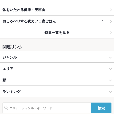
1
体をいたわる健康・美容食
1
おしゃべりする夜カフェ夜ごはん
特集一覧を見る
関連リンク
ジャンル
和食
エリア
うどん・そば
釧路
駅
帯広・釧路・北見・河東郡 × 和食
釧路 × 和食
新富士駅
ランキング
帯広・釧路・北見・河東郡 × うどん・そば
釧路 × うどん・そば
北海道のグルメランキング
検索
新富士駅 × 和食
北海道
北海道の和食ランキング