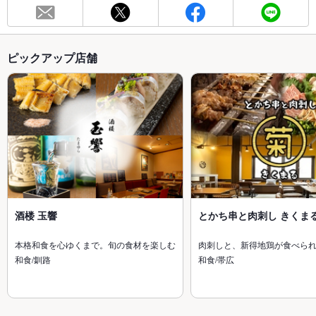
ピックアップ店舗
酒楼 玉響
とかち串と肉刺し きくま
本格和食を心ゆくまで。旬の食材を楽しむ
肉刺しと、新得地鶏が食べら
和食/釧路
和食/帯広