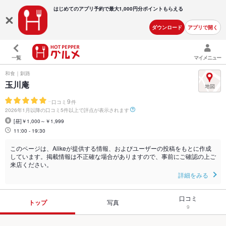
はじめてのアプリ予約で最大
1,000円分ポイントもらえる
ダウンロード
アプリで開く
一覧
マイメニュー
和食｜釧路
玉川庵
-
9
口コミ
件
2026年1月以降の口コミ5件以上で評点が表示されます
[昼]￥1,000～￥1,999
11:00 - 19:30
このページは、Alikeが提供する情報、およびユーザーの投稿をもとに作成
しています。掲載情報は不正確な場合がありますので、事前にご確認の上ご
来店ください。
詳細をみる
口コミ
トップ
写真
9