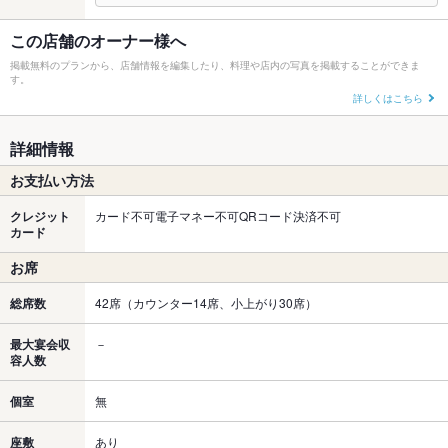
この店舗のオーナー様へ
掲載無料のプランから、店舗情報を編集したり、料理や店内の写真を掲載することができま
す。
詳しくはこちら
詳細情報
お支払い方法
クレジット
カード不可電子マネー不可QRコード決済不可
カード
お席
総席数
42席（カウンター14席、小上がり30席）
最大宴会収
－
容人数
個室
無
座敷
あり