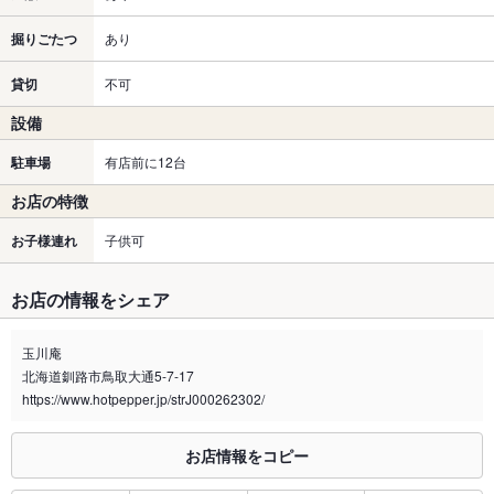
掘りごたつ
あり
貸切
不可
設備
駐車場
有店前に12台
お店の特徴
お子様連れ
子供可
お店の情報をシェア
玉川庵
北海道釧路市鳥取大通5-7-17
https://www.hotpepper.jp/strJ000262302/
お店情報をコピー