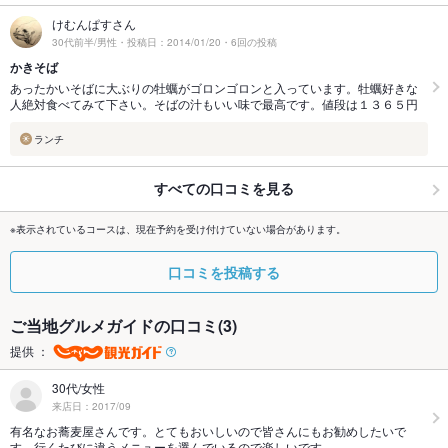
けむんぱすさん
30代前半/男性・投稿日：2014/01/20・6回の投稿
かきそば
あったかいそばに大ぶりの牡蠣がゴロンゴロンと入っています。牡蠣好きな
人絶対食べてみて下さい。そばの汁もいい味で最高です。値段は１３６５円
ランチ
すべての口コミを見る
※表示されているコースは、現在予約を受け付けていない場合があります。
口コミを投稿する
ご当地グルメガイドの口コミ(3)
提供 ：
30代/女性
来店日：2017/09
有名なお蕎麦屋さんです。とてもおいしいので皆さんにもお勧めしたいで
す。行くたびに違うメニューを選んでいるので楽しいです。