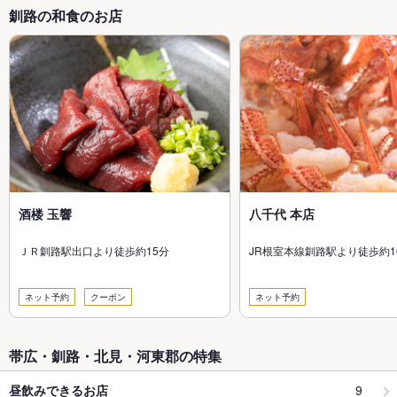
釧路の和食のお店
酒楼 玉響
八千代 本店
ＪＲ釧路駅出口より徒歩約15分
JR根室本線釧路駅より徒歩約1
ネット予約
クーポン
ネット予約
帯広・釧路・北見・河東郡の特集
9
昼飲みできるお店