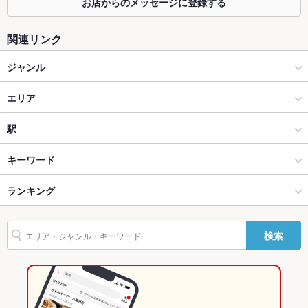
お店からのメッセージに登録する
個室
なし ：7室あり
関連リンク
座敷
あり ：4～10名
ジャンル
掘りごたつ
なし ：掘りごたつはございませんが、個室でゆっくりくつろげ
ます。
和食
エリア
カウンター
あり
和食全般
青森市本町
駅
ソファー
なし
青森市 × 和食
青森市本町 × 和食
青森駅
キーワード
テラス席
なし
青森市 × 和食全般
青森市本町 × 和食全般
筒井駅
ランキング
からあげ
刺身
ふぐ・てっちり
デザート
柳川鍋
貸切
貸切不可 ：ご相談ください。
青森駅 × 和食
青森
東青森駅
青森のグルメランキング
設備
検索
Wi-Fi
なし
青森駅 × 和食全般
青森 × 和食
青森の和食ランキング
バリアフリ
なし ：段差がございますので、お気を付けください。
青森 × 和食全般
青森市のグルメランキング
ー