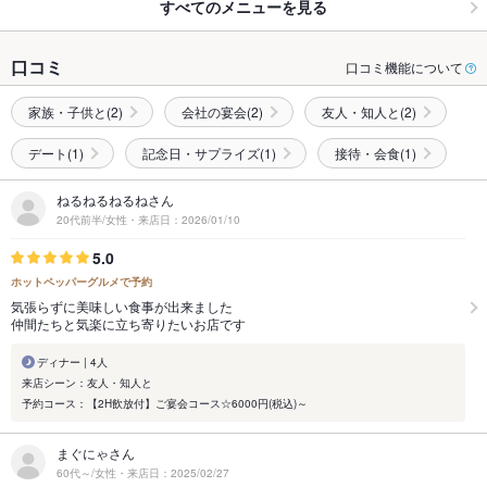
すべてのメニューを見る
口コミ
口コミ機能について
家族・子供と(2)
会社の宴会(2)
友人・知人と(2)
デート(1)
記念日・サプライズ(1)
接待・会食(1)
ねるねるねるねさん
20代前半/女性・来店日：2026/01/10
5.0
ホットペッパーグルメで予約
気張らずに美味しい食事が出来ました
仲間たちと気楽に立ち寄りたいお店です
ディナー | 4人
来店シーン：友人・知人と
予約コース：【2H飲放付】ご宴会コース☆6000円(税込)～
まぐにゃさん
60代～/女性・来店日：2025/02/27