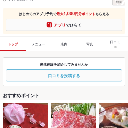
1,000
はじめてのアプリ予約で
最大
円分ポイント
もらえる
アプリ
でひらく
口コミ
トップ
メニュー
店内
写真
15
来店体験を紹介してみませんか
口コミを投稿する
おすすめポイント