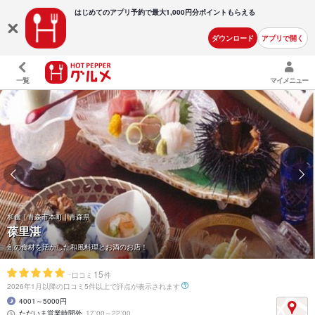
はじめてのアプリ予約で最大
1,000円分ポイントもらえる
ダウンロード
アプリで開く
一覧
マイメニュー
和食 | 青森市本町 | 青森県
葆里湛
旬の食材を活かした和風料理とお酒のお店！
-
15
口コミ
件
2026年1月以降の口コミ5件以上で評点が表示されます
4001～5000円
ただいま営業時間外
17:00～22:00