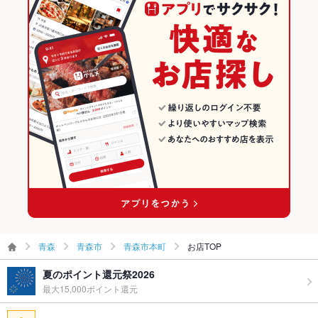
青森市の和食ランキング
駐車場
あり ：2台
その他設備
ご不明点等、お気軽にご相談ください。
青森市本町のグルメランキング
その他
飲み放題
あり ：飲み放題コース5500円～（5000円は要相談）
食べ放題
なし ：一品ずつ心を込めてご提供致します。。
お酒
焼酎充実、日本酒充実
お子様連れ
お子様連れOK ：ストローご用意しております。お声かけくだ
さい。
ウェディン
－
グパーティ
ー二次会
青森
青森市
青森市本町
お店TOP
備考
不定期でホットペッパーグルメ限定コースをご用意しておりま
夏のポイント還元祭2026
す！
最大15,000ポイント還元