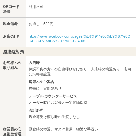
QRコード
利用不可
決済
料金備考
お通し 500円
お店のHP
https://www.facebook.com/pages/%E8%91%86%E9%87%8C
%E6%B9%9B/248377905176480
感染症対策
お客様への
入店時
取り組み
体調不良の方への自粛呼びかけあり、入店時の検温あり、店内
に消毒液設置
客席へのご案内
席毎に一定間隔あり
テーブル/カウンターサービス
オーダー時にお客様と一定間隔保持
会計処理
現金等受け渡し時の手渡しなし
従業員の安
勤務時の検温、マスク着用、頻繁な手洗い
全衛生管理