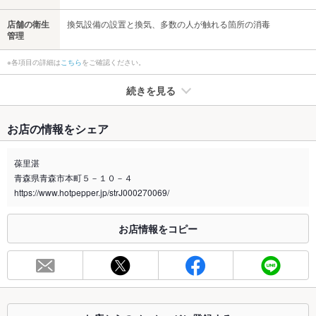
店舗の衛生
換気設備の設置と換気、多数の人が触れる箇所の消毒
管理
※各項目の詳細は
こちら
をご確認ください。
続きを見る
たばこ
お店の情報をシェア
禁煙・喫煙
全席喫煙可
禁煙席はございません。
葆里湛
青森県青森市本町５－１０－４
喫煙専用室
なし
https://www.hotpepper.jp/strJ000270069/
※2020年4月1日～受動喫煙対策に関する法律が施行されています。正しい情報はお店へお問い
合わせください。
お店情報をコピー
お席
総席数
63席(個室・カウンター・お座敷 各種ございます)
最大宴会収
50人(大人数のご予約はお早目に♪)
容人数