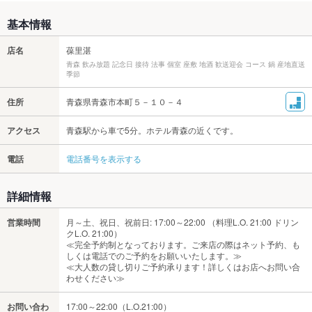
基本情報
店名
葆里湛
青森 飲み放題 記念日 接待 法事 個室 座敷 地酒 歓送迎会 コース 鍋 産地直送
季節
住所
青森県青森市本町５－１０－４
アクセス
青森駅から車で5分。ホテル青森の近くです。
電話
電話番号を表示する
詳細情報
営業時間
月～土、祝日、祝前日: 17:00～22:00 （料理L.O. 21:00 ドリン
クL.O. 21:00）
≪完全予約制となっております。ご来店の際はネット予約、も
しくは電話でのご予約をお願いいたします。≫
≪大人数の貸し切りご予約承ります！詳しくはお店へお問い合
わせください≫
お問い合わ
17:00～22:00（L.O.21:00）