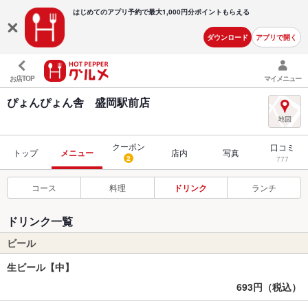
はじめてのアプリ予約で最大
1,000円分ポイントもらえる
ダウンロード
アプリで開く
お店TOP
マイメニュー
ぴょんぴょん舎 盛岡駅前店
クーポン
口コミ
トップ
メニュー
店内
写真
2
777
コース
料理
ドリンク
ランチ
ドリンク一覧
ビール
生ビール【中】
693円（税込）