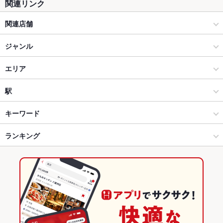
関連リンク
関連店舗
ぴょんぴょん舎
ジャンル
焼肉・ホルモン
エリア
焼肉
盛岡駅
駅
盛岡 × 焼肉・ホルモン
盛岡駅 × 焼肉・ホルモン
上盛岡駅
キーワード
盛岡 × 焼肉
盛岡駅 × 焼肉
仙北町駅
ランキング
刺身
にんにく料理
牛すじ
レバー
牛タン
冷麺
豚焼肉
盛岡駅 × 焼肉・ホルモン
岩手
盛岡駅
岩手のグルメランキング
盛岡駅 × 焼肉
岩手 × 焼肉・ホルモン
岩手の焼肉・ホルモンランキング
岩手 × 焼肉
盛岡のグルメランキング