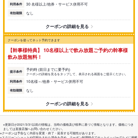
30 名様以上/他券・サービス併用不可
利用条件
なし
有効期限
クーポンの詳細を見る
クーポンを使ってネット予約できます
【幹事様特典】 10名様以上で飲み放題ご予約の幹事様
飲み放題無料！
予約時 (前日までに要予約)
提示条件
クーポンの詳細を見るをタップして、表示される画面をご提示ください。
10名様～/他券・サービス併用不可
利用条件
なし
有効期限
クーポンの詳細を見る
※更新日が2021/3/31以前の情報は、当時の価格及び税率に基づく情報となります。価格につき
ましては直接店舗へお問い合わせください。
※クーポンは予告なく内容を変更・終了・延長する可能性があります。
※スクリーンショットや印刷をされた場合を含め、クーポン利用時点でホットペッパーグルメに掲載