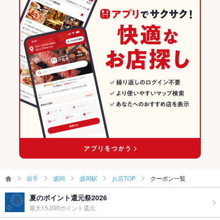
岩手 × 焼肉
盛岡のグルメランキング
盛岡の焼肉・ホルモンランキング
盛岡駅のグルメランキング
盛岡駅の焼肉・ホルモンランキング
岩手
盛岡
盛岡駅
お店TOP
クーポン一覧
夏のポイント還元祭2026
最大15,000ポイント還元