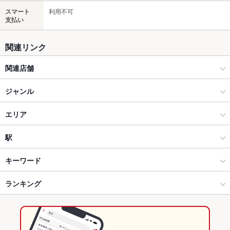
スマート
利用不可
支払い
関連リンク
関連店舗
ぴょんぴょん舎
ジャンル
焼肉・ホルモン
エリア
焼肉
盛岡駅
駅
盛岡 × 焼肉・ホルモン
盛岡駅 × 焼肉・ホルモン
上盛岡駅
キーワード
盛岡 × 焼肉
盛岡駅 × 焼肉
仙北町駅
ランキング
刺身
にんにく料理
牛すじ
レバー
牛タン
冷麺
豚焼肉
盛岡駅 × 焼肉・ホルモン
岩手
盛岡駅
岩手のグルメランキング
盛岡駅 × 焼肉
岩手 × 焼肉・ホルモン
岩手の焼肉・ホルモンランキング