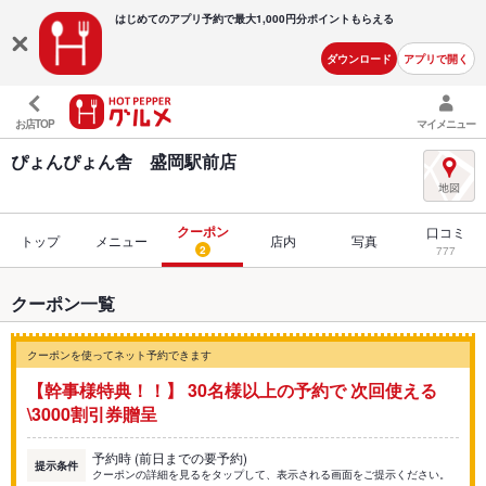
はじめてのアプリ予約で最大
1,000円分ポイントもらえる
ダウンロード
アプリで開く
お店TOP
マイメニュー
ぴょんぴょん舎 盛岡駅前店
クーポン
口コミ
トップ
メニュー
店内
写真
2
777
クーポン一覧
クーポンを使ってネット予約できます
【幹事様特典！！】 30名様以上の予約で 次回使える
\3000割引券贈呈
予約時 (前日までの要予約)
提示条件
クーポンの詳細を見るをタップして、表示される画面をご提示ください。