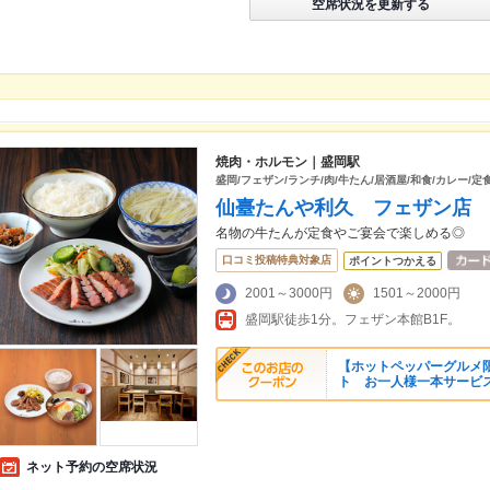
空席状況を更新する
焼肉・ホルモン｜盛岡駅
盛岡/フェザン/ランチ/肉/牛たん/居酒屋/和食/カレー/定
仙臺たんや利久 フェザン店
名物の牛たんが定食やご宴会で楽しめる◎
口コミ投稿特典対象店
ポイントつかえる
2001～3000円
1501～2000円
盛岡駅徒歩1分。フェザン本館B1F。
【ホットペッパーグルメ
ト お一人様一本サービ
ネット予約の空席状況