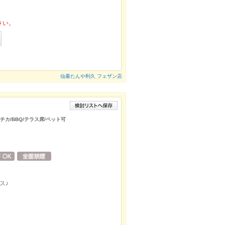
さい。
仙臺たんや利久 フェザン店
チカ/BBQ/テラス席/ペット可
ス♪