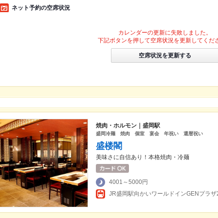
ネット予約の空席状況
カレンダーの更新に失敗しました。
下記ボタンを押して空席状況を更新してくだ
空席状況を更新する
焼肉・ホルモン｜盛岡駅
盛岡冷麺 焼肉 個室 宴会 年祝い 還暦祝い
盛楼閣
美味さに自信あり！本格焼肉・冷麺
4001～5000円
JR盛岡駅向かいワールドインGENプラザ