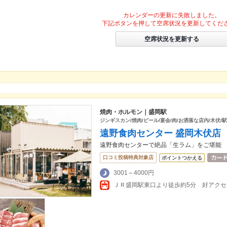
カレンダーの更新に失敗しました。
下記ボタンを押して空席状況を更新してくだ
空席状況を更新する
焼肉・ホルモン｜盛岡駅
ジンギスカン/焼肉/ビール/宴会/肉/お洒落な店内/木伏/駅
遠野食肉センター 盛岡木伏店
遠野食肉センターで絶品「生ラム」をご堪能
口コミ投稿特典対象店
ポイントつかえる
3001～4000円
ＪＲ盛岡駅東口より徒歩約5分 好アクセ