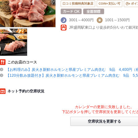
口コミ投稿特典対象店
COIN+支払い可
ポイ
3001～4000円
1001～1500円
JR盛岡駅東口より徒歩約5分/いわて銀
このお店のコース
【お料理のみ】炭火き新鮮ホルモンと県産プレミアム肉含む 9品 4,400円（
【120分飲み放題付き】炭火き新鮮ホルモンと県産プレミアム肉含む 9品 5,5
ネット予約の空席状況
カレンダーの更新に失敗しました。
下記ボタンを押して空席状況を更新してくだ
空席状況を更新する