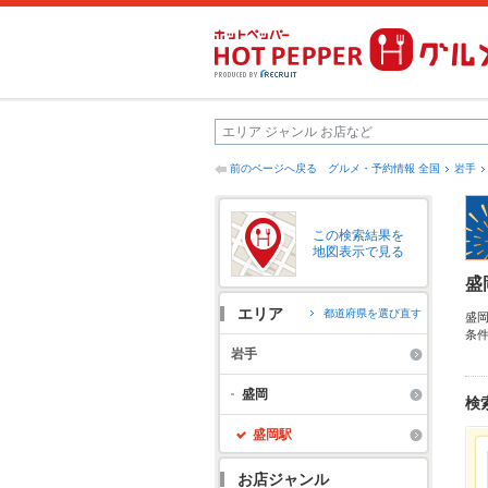
前のページへ戻る
グルメ・予約情報 全国
岩手
この検索結果を
地図表示で見る
盛
エリア
都道府県を選び直す
盛
条
牛
岩手
も
盛岡
検
盛岡駅
お店ジャンル