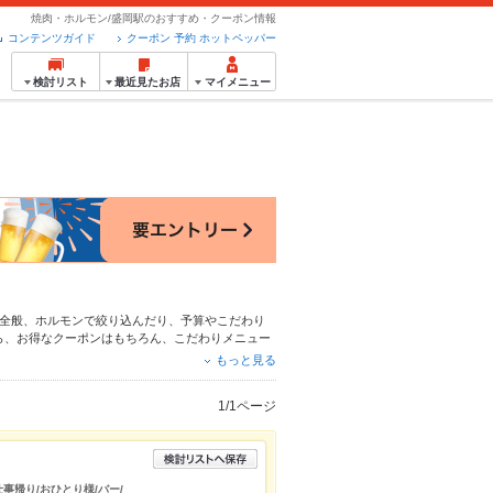
焼肉・ホルモン/盛岡駅のおすすめ・クーポン情報
コンテンツガイド
クーポン 予約 ホットペッパー
検討リスト
最近見たお店
マイメニュー
全般
、
ホルモン
で絞り込んだり、予算やこだわり
ら、お得なクーポンはもちろん、こだわりメニュー
24時間使える簡単便利なネット予約が使えるお店
もっと見る
利にホットペッパーグルメをご利用ください。
1/1ページ
仕事帰り/おひとり様/バー/