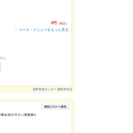
0円
（税込）
コース・メニューをもっと見る
さい。
遠野食肉センター 盛岡木伏店
/宴会/炭火/牛タン/家族連れ