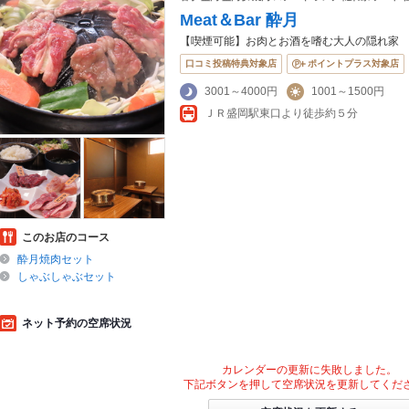
Meat＆Bar 酔月
【喫煙可能】お肉とお酒を嗜む大人の隠れ家
口コミ投稿特典対象店
ポイントプラス対象店
3001～4000円
1001～1500円
ＪＲ盛岡駅東口より徒歩約５分
このお店のコース
酔月焼肉セット
しゃぶしゃぶセット
ネット予約の空席状況
カレンダーの更新に失敗しました。
下記ボタンを押して空席状況を更新してくだ