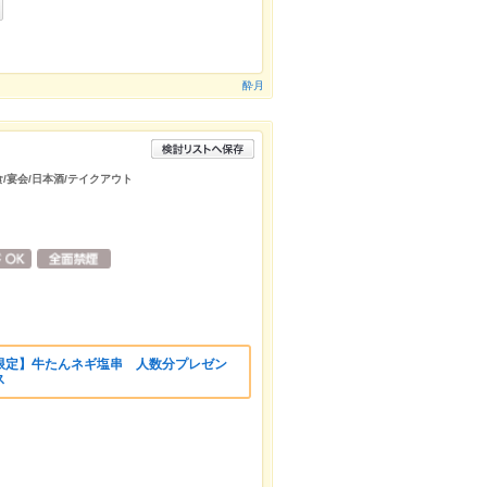
酔月
食/宴会/日本酒/テイクアウト
限定】牛たんネギ塩串 人数分プレゼン
ス