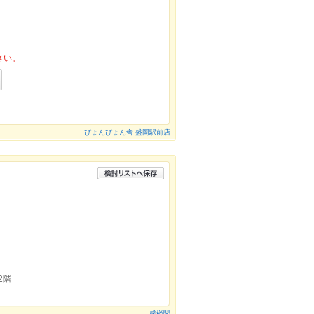
さい。
ぴょんぴょん舎 盛岡駅前店
2階
盛楼閣