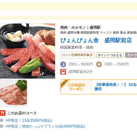
焼肉・ホルモン｜盛岡駅
焼肉 盛岡冷麺 韓国家庭料理 マッコリ 接待 宴会 家族連
ぴょんぴょん舎 盛岡駅前店
韓国家庭料理・焼肉
口コミ投稿特典対象店
ポイントつかえる
2001～3000円
1001～1500円
盛岡駅徒歩2分
【幹事様特典！！】 30名
贈呈
このお店のコース
HP限定！13品3500円(税込)
HP限定！焼肉たっぷりプラン14品4000円(税込)