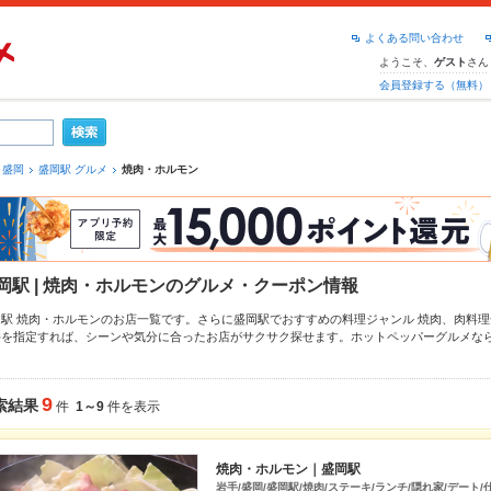
よくある問い合わせ
ようこそ、
さん
ゲスト
会員登録する（無料）
盛岡
盛岡駅 グルメ
焼肉・ホルモン
岡駅 | 焼肉・ホルモンのグルメ・クーポン情報
岡駅 焼肉・ホルモンのお店一覧です。さらに盛岡駅でおすすめの料理ジャンル
焼肉
、
肉料理
件を指定すれば、シーンや気分に合ったお店がサクサク探せます。ホットペッパーグルメな
タン
、
ジンギスカン
や季節のおすすめ料理など、お店の最新情報をご紹介しているので安心！
拡大中です。友達どうしの飲み会にも、会社の宴会にも、デートやパーティーにもお得に便
9
索結果
件
1～9
件を表示
焼肉・ホルモン｜盛岡駅
岩手/盛岡/盛岡駅/焼肉/ステーキ/ランチ/隠れ家/デート/