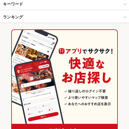
郡山 × 中華
郡山駅前・駅周辺 × 中華
郡山駅
キーワード
郡山 × 中華全般
郡山駅前・駅周辺 × 中華全般
ランキング
からあげ
エビ料理
魚料理
カキ料理・オイスター
カニ料理
豆腐料理
そば
天ぷら
カツ丼
焼きそば
レバー
点心
餃子
チャーハン
郡山駅 × 中華
福島
福島のグルメランキング
杏仁豆腐
デザート
みそラーメン
味噌ラーメン
五目焼きそば
肉そば
郡山駅 × 中華全般
福島 × 中華
福島の中華ランキング
肉ラーメン
野菜そば
福島 × 中華全般
福島の中華全般ランキング
郡山のグルメランキング
郡山の中華ランキング
郡山の中華全般ランキング
郡山駅前・駅周辺のグルメランキング