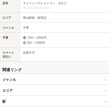
店名
チャイニーズレストラン みかど
チャイニーズレストラン
エリア
郡山駅前・駅周辺
ジャンル
中華
予算
1501～2000円
501～1000円
スマート
利用不可
支払い
関連リンク
ジャンル
中華
エリア
中華全般
郡山駅前・駅周辺
駅