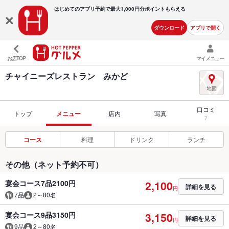
はじめてのアプリ予約で最大
1,000円分ポイントもらえる
ダウンロード
アプリで開く
お店TOP
マイメニュー
チャイニーズレストラン みかど
口コミ
トップ
メニュー
店内
写真
7
コース
料理
ドリンク
ランチ
その他（ネット予約不可）
宴会コース7品2100円
2,100
詳細を見る
円
7品
2～80名
宴会コース9品3150円
3,150
詳細を見る
円
9品
2～80名