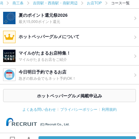
潟
燕三条
吉田駅・西燕駅・燕駅周辺
お店TOP
コース一覧
夏のポイント還元祭2026
最大15,000ポイント還元
ホットペッパーグルメについて
マイルがたまるお店特集！
マイルがたまるお店をご紹介
今日明日予約できるお店
急ぎの飲み会でもネット予約OK！
ホットペッパーグルメ掲載申込み
よくある問い合わせ
プライバシーポリシー
利用規約
(C) Recruit Co., Ltd.