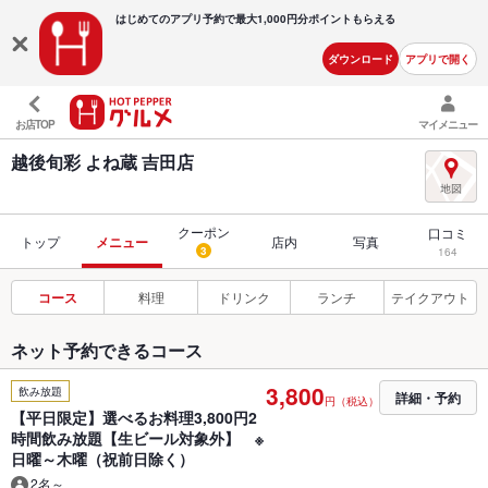
はじめてのアプリ予約で最大
1,000円分ポイントもらえる
ダウンロード
アプリで開く
お店TOP
マイメニュー
越後旬彩 よね蔵 吉田店
クーポン
口コミ
トップ
メニュー
店内
写真
3
164
コース
料理
ドリンク
ランチ
テイクアウト
ネット予約できるコース
3,800
飲み放題
詳細・予約
円（税込）
【平日限定】選べるお料理3,800円2
時間飲み放題【生ビール対象外】 ※
日曜～木曜（祝前日除く）
2名～