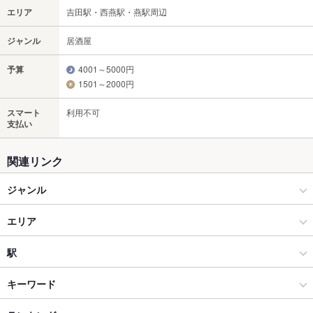
エリア
吉田駅・西燕駅・燕駅周辺
ジャンル
居酒屋
予算
4001～5000円
1501～2000円
スマート
利用不可
支払い
関連リンク
ジャンル
居酒屋
エリア
海鮮
吉田駅・西燕駅・燕駅周辺
駅
燕三条 × 居酒屋
吉田駅・西燕駅・燕駅周辺 × 居酒屋
南吉田駅
キーワード