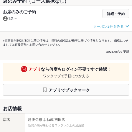
席のみ予約（コース選択なし）
お席のみのご予約
詳細・予約
1名～
クーポン2件をみる
※更新日が2021/3/31以前の情報は、当時の価格及び税率に基づく情報となります。 価格につき
ましては直接店舗へお問い合わせください。
2026/05/29 更新
アプリ
なら何度もログイン不要ですぐ確認！
ワンタップで手軽につかえる
アプリでブックマーク
お店情報
店名
越後旬彩 よね蔵 吉田店
新潟の旬が味わえるワンランク上の居酒屋