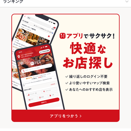
燕三条 × 海鮮
吉田駅・西燕駅・燕駅周辺 × 海鮮
ランキング
からあげ
刺身
フライドポテト
天ぷら
焼きそば
チャンポン
もつ鍋
ステーキ
ピザ
チャーハン
パフェ
鉄板焼きそば
背脂ラーメン
南吉田駅 × 居酒屋
新潟
新潟のグルメランキング
南吉田駅 × 海鮮
新潟 × 居酒屋
新潟の居酒屋ランキング
新潟 × 海鮮
新潟の海鮮ランキング
燕三条のグルメランキング
燕三条の居酒屋ランキング
燕三条の海鮮ランキング
吉田駅・西燕駅・燕駅周辺のグルメランキング