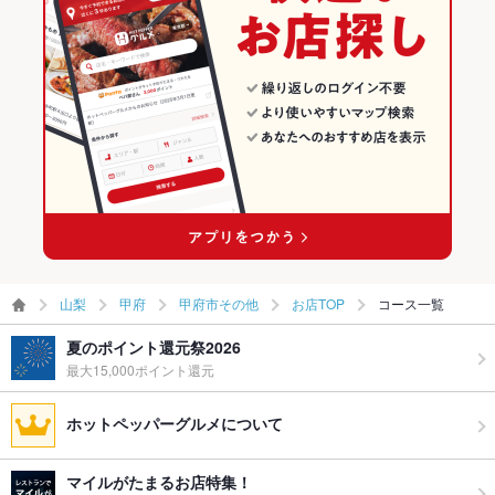
甲府 × お好み焼き・もんじゃ
山梨 × 焼肉
甲府市その他のグルメランキング
甲府 × お好み焼き
山梨 × お好み焼き・もんじゃ
甲府市その他の焼肉・ホルモンランキング
国母駅 × お好み焼き・もんじゃ
山梨 × お好み焼き
国母駅 × お好み焼き
山梨
甲府
甲府市その他
お店TOP
コース一覧
夏のポイント還元祭2026
最大15,000ポイント還元
ホットペッパーグルメについて
マイルがたまるお店特集！