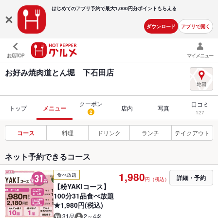
はじめてのアプリ予約で最大
1,000円分ポイントもらえる
ダウンロード
アプリで開く
お店TOP
マイメニュー
お好み焼肉道とん堀 下石田店
クーポン
口コミ
トップ
メニュー
店内
写真
2
127
コース
料理
ドリンク
ランチ
テイクアウト
ネット予約できるコース
1,980
食べ放題
詳細・予約
円（税込）
【粉YAKIコース】
100分31品食べ放題
★1,980円(税込)
31品
2～4名