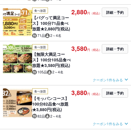
2,880
食べ放題
詳細・予約
円（税込）
【バグって満足コー
ス】100分71品食べ
放題★2,880円(税込)
71品
2～4名
3,580
食べ放題
詳細・予約
円（税込）
【無限大満足コー
ス】100分105品食べ
放題★3,580円(税込)
105品
2～4名
クーポン1件をみる
3,880
食べ放題
詳細・予約
円（税込）
【モッパンコース】
100分82品食べ放題
★3,880円(税込)
82品
2～4名
クーポン1件をみる