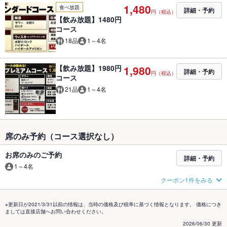
1,480
食べ放題
詳細・予約
円（税込）
【飲み放題】1480円
コース
18品
1～4名
【飲み放題】1980円
1,980
詳細・予約
円（税込）
コース
21品
1～4名
席のみ予約（コース選択なし）
お席のみのご予約
詳細・予約
1～4名
クーポン1件をみる
※更新日が2021/3/31以前の情報は、当時の価格及び税率に基づく情報となります。 価格につき
ましては直接店舗へお問い合わせください。
2026/06/30 更新