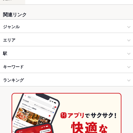
関連リンク
ジャンル
焼肉・ホルモン
エリア
焼肉
甲府市その他
駅
甲府 × 焼肉・ホルモン
甲府市その他 × 焼肉・ホルモン
甲府駅
キーワード
甲府 × 焼肉
甲府市その他 × 焼肉
国母駅
ランキング
エビ料理
カニ料理
にんにく料理
うどん
そば
おでん
牛すじ
焼きそば
小籠包
牛タン
ビビンバ
冷麺
プデチゲ
パンケーキ
国母駅 × 焼肉・ホルモン
甲府市その他 × お好み焼き・もんじゃ
山梨のグルメランキング
デザート
肉そば
広島お好み焼き
明太子チーズもんじゃ
国母駅 × 焼肉
甲府市その他 × お好み焼き
山梨の焼肉・ホルモンランキング
お好み焼き・もんじゃ
山梨
甲府のグルメランキング
お好み焼き
山梨 × 焼肉・ホルモン
甲府の焼肉・ホルモンランキング