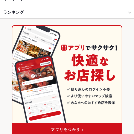
富士吉田・河口湖 × 焼肉
富士吉田 × 焼肉
富士急ハイランド駅
ランキング
馬刺し
エビ料理
にんにく料理
ソーセージ
うどん
ステーキ
ビビンバ
石焼きビビンバ
冷麺
デザート
カルビラーメン
富士急ハイランド駅 × 焼肉・ホルモン
富士吉田 × 韓国料理
富士山駅
山梨のグルメランキング
富士急ハイランド駅 × 焼肉
富士吉田 × サムギョプサル
山梨の焼肉・ホルモンランキング
韓国料理
山梨
富士吉田・河口湖のグルメランキング
サムギョプサル
山梨 × 焼肉・ホルモン
富士吉田のグルメランキング
富士吉田・河口湖 × 韓国料理
山梨 × 焼肉
富士吉田・河口湖 × サムギョプサル
山梨 × 韓国料理
富士急ハイランド駅 × 韓国料理
山梨 × サムギョプサル
富士急ハイランド駅 × サムギョプサル