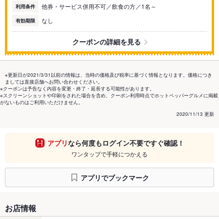
他券・サービス併用不可／飲食の方／1名～
利用条件
なし
有効期限
クーポンの詳細を見る
※更新日が2021/3/31以前の情報は、当時の価格及び税率に基づく情報となります。価格につき
ましては直接店舗へお問い合わせください。
※クーポンは予告なく内容を変更・終了・延長する可能性があります。
※スクリーンショットや印刷をされた場合を含め、クーポン利用時点でホットペッパーグルメに掲載
がないものはご利用いただけません。
2020/11/13 更新
アプリ
なら何度もログイン不要ですぐ確認！
ワンタップで手軽につかえる
アプリでブックマーク
お店情報