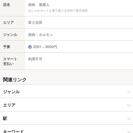
店名
焼肉 亜羅人
おしゃれキレイな落ち着ける店内で贅沢焼肉
エリア
富士吉田
ジャンル
焼肉・ホルモン
予算
2001～3000円
スマート
利用不可
支払い
関連リンク
ジャンル
焼肉・ホルモン
エリア
焼肉
富士吉田
駅
富士吉田・河口湖 × 焼肉・ホルモン
富士吉田 × 焼肉・ホルモン
河口湖駅
キーワード