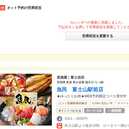
ネット予約の空席状況
カレンダーの更新に失敗しました。
下記ボタンを押して空席状況を更新してくだ
空席状況を更新する
居酒屋｜富士吉田
居酒屋 飲放 飲み放題 誕生日 もつ鍋
魚民 富士山駅前店
★ゆったりお得★WEB予約限定コース受付中
口コミ投稿特典対象店
COIN+支払い可
スマート
ポイントつかえる
2001～3000円
富士山駅より徒歩10秒、ロータリー側か