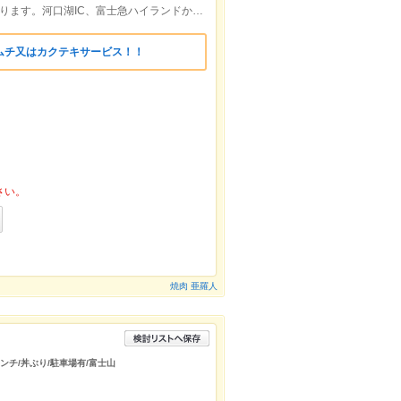
富士急ハイランドより歩いて5分の所にあります。河口湖IC、富士急ハイランドから車で2分。
ムチ又はカクテキサービス！！
さい。
焼肉 亜羅人
ランチ/丼ぶり/駐車場有/富士山