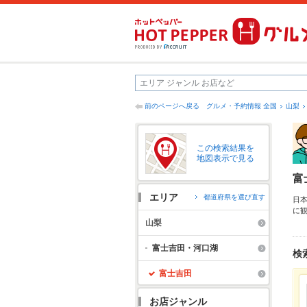
前のページへ戻る
グルメ・予約情報 全国
山梨
この検索結果を
地図表示で見る
富
エリア
都道府県を選び直す
日
に
し
山梨
お
ん
富士吉田・河口湖
検
じ
煮
富士吉田
く
お店ジャンル
富