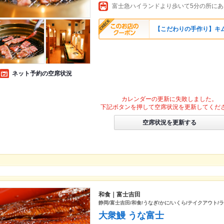
【こだわりの手作り】キ
ネット予約の空席状況
カレンダーの更新に失敗しました。
下記ボタンを押して空席状況を更新してくだ
空席状況を更新する
和食｜富士吉田
静岡/富士吉田/和食/うなぎ/かに/いくら/テイクアウト/
大衆鰻 うな富士