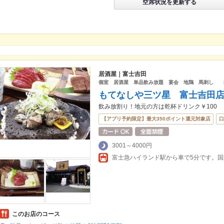
空席状況を更新する
居酒屋｜富士吉田
個室 居酒屋 単品飲み放題 宴会 地鶏 馬刺し
もてなしや三ツ星 富士吉田
飲み放割り！地元の方は乾杯ドリンク￥100
【アプリ予約限定】最大350ポイント還元対象店
口
3001～4000円
このお店のコース