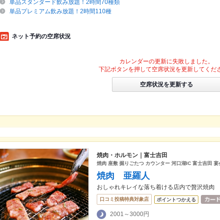
単品スタンダード飲み放題！2時間70種類
単品プレミアム飲み放題！2時間110種
ネット予約の空席状況
カレンダーの更新に失敗しました。
下記ボタンを押して空席状況を更新してくだ
空席状況を更新する
焼肉・ホルモン｜富士吉田
焼肉 座敷 掘りごたつ カウンター 河口湖IC 富士吉田 宴会
焼肉 亜羅人
おしゃれキレイな落ち着ける店内で贅沢焼肉
口コミ投稿特典対象店
ポイントつかえる
2001～3000円