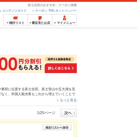
富士吉田のおすすめ・クーポン情報
コンテンツガイド
クーポン 予約 ホットペッパー
検討リスト
最近見たお店
マイメニュー
中東部に位置する富士吉田。富士登山や五大湖を見
でなく、外国人観光客もこれから増えていくことで
有名ですよね。富士急ハイランドは絶叫マシーンと
もっと見る
吉田のグルメ、遊んだ後に楽しみたいですよね！そ
Ｂ級グルメで外せないのは「吉田うどん」です。同
1/25ページ
用し、コシの強い極太麺と、茹でキャベツや甘辛く
武田信玄の生んだ山梨県の極太うどん、食べるとた
・スイーツ
、
居酒屋
で絞り込んだり、予算やこだわ