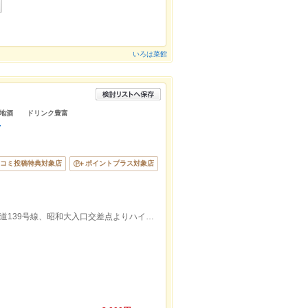
いろは菜館
 地酒 ドリンク豊富
店
コミ投稿特典対象店
ポイントプラス対象店
富士急ハイランド駅から車で5分です。国道139号線、昭和大入口交差点よりハイランド方面へ100m進み右側です。