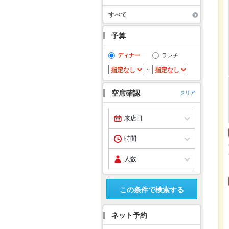
り
急
すべて
し
す
予算
ディナー
ランチ
～
空席確認
クリア
この条件で検索する
ネット予約