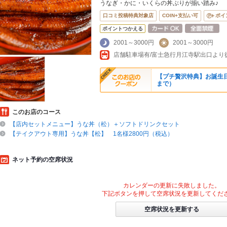
うなぎ・かに・いくらの丼ぶりが揃い踏み♪
口コミ投稿特典対象店
COIN+支払い可
ポイ
ポイントつかえる
2001～3000円
2001～3000円
【プチ贅沢特典】お誕生日
まで）
このお店のコース
【店内セットメニュー】うな丼（松）＋ソフトドリンクセット
【テイクアウト専用】うな丼【松】 1名様2800円（税込）
ネット予約の空席状況
カレンダーの更新に失敗しました。
下記ボタンを押して空席状況を更新してくだ
空席状況を更新する