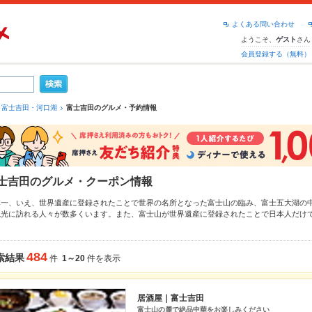
よくある問い合わせ
ようこそ、
さん
ゲスト
会員登録する（無料）
富士吉田・河口湖
富士吉田のグルメ・予約情報
士吉田のグルメ・クーポン情報
本一、いえ、世界遺産に登録されたことで世界の名所となった富士山の臨み、富士五大湖の
観光に訪れる人々が数多くいます。また、富士山が世界遺産に登録されたことで日本人だけ
ょう。また、富士山だけでなく、日本屈指の遊園地、「富士急ハイランド」があることでも
化け屋敷の聖地でもあります。まさに観光・レジャースポットである富士吉田。そんな富士
なあなたに「これだけは絶対食べたい！富士吉田のＢ級グルメをご紹介します。富士吉田の
484
索結果
件
1～20
件を表示
山梨県内の名物である「ほうとう」と双璧をなすＢ級グルメです。富士北麓の綺麗な水を使
た馬肉、すりだねと呼ばれる赤唐辛子ベースの薬味を入れて食べるのが特徴です。戦国武将
ましい自分を発見できるかも！？
居酒屋｜富士吉田
士吉田のグルメ情報ページです。富士吉田でおすすめの料理ジャンル
うどん・そば
、
カフェ
富士山の麓で絶品中華をお楽しみください