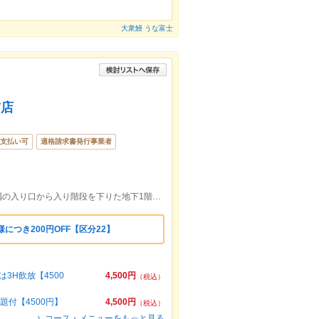
大衆鰻 うな富士
前店
支払い可
適格請求書発行事業者
富士山駅を正面にみて、Q-STAビルの左隅の入り口から入り階段を下りた地下1階です。
につき200円OFF【区分22】
3H飲放【4500
4,500円
（税込）
題付【4500円】
4,500円
（税込）
コース・メニューをもっと見る