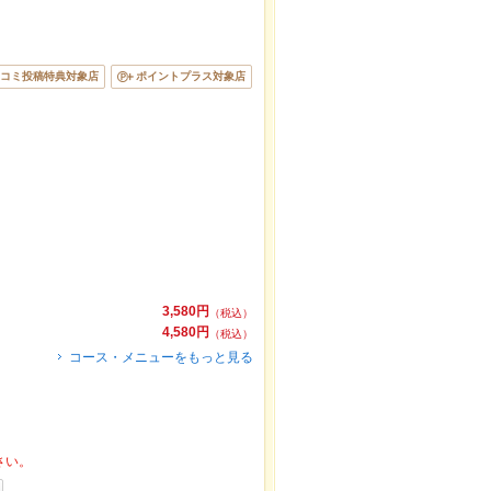
見つからなかったら、近隣のエリア
富士吉田
、
富士
ポンはもちろん、こだわりメニュー
うどん
、
馬刺
る簡単便利なネット予約が使えるお店も拡大中で
ペッパーグルメをご利用ください。
コミ投稿特典対象店
ポイントプラス対象店
3,580円
（税込）
4,580円
（税込）
コース・メニューをもっと見る
さい。