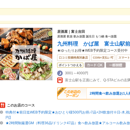
居酒屋｜富士吉田
居酒屋 飲放 飲み放題 誕生日 もつ鍋 食べ放題
九州料理 かば屋 富士山駅
★ゆったりお得★WEB予約限定コース受付中
口コミ投稿特典対象店
COIN+支払い可
スマート
ポイントつかえる
3001～4000円
2時間食べ飲み放題お1人様
このお店のコース
特典付★前日迄WEB予約限定★おひとり様500円お得♪7品+2H飲放付※日-木,祝は
円】
★2時間制厳選GM（料理36品/ドリンク47品）食べ飲み放題★アルコール飲み放