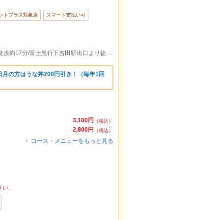
ントプラス対象店
スマート支払い可
店舗駐車場有/富士急行月江寺駅出口より徒歩約17分/富士急行下吉田駅出口より徒歩約23分
月の方はうな丼200円引き！（毎年1回
3,100円
（税込）
2,800円
（税込）
コース・メニューをもっと見る
さい。