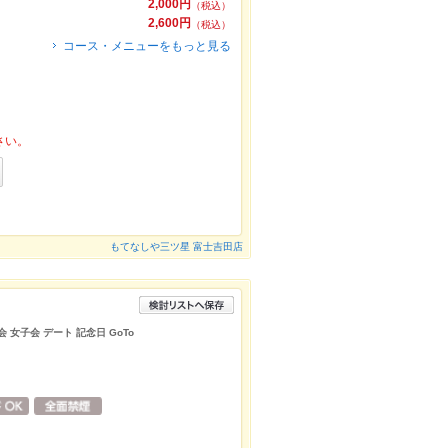
2,000円
（税込）
2,600円
（税込）
コース・メニューをもっと見る
さい。
もてなしや三ツ星 富士吉田店
 女子会 デート 記念日 GoTo