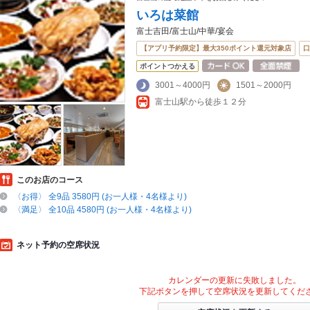
条件を指定すれば、シーンや気分に合ったお店がサクサク探せます。ご希望に合ったお店が
いろは菜館
ハイランド
、
河口湖
もチェックしてみてください。ホットペッパーグルメなら、お得なクー
、
そば
や季節のおすすめ料理など、お店の最新情報をご紹介しているので安心！24時間使え
富士吉田/富士山/中華/宴会
。友達どうしの飲み会にも、会社の宴会にも、デートやパーティーにもお得に便利にホット
【アプリ予約限定】最大350ポイント還元対象店
口
ポイントつかえる
3001～4000円
1501～2000円
富士山駅から徒歩１２分
このお店のコース
〈お得〉 全9品 3580円 (お一人様・4名様より)
〈満足〉 全10品 4580円 (お一人様・4名様より)
ネット予約の空席状況
カレンダーの更新に失敗しました。
下記ボタンを押して空席状況を更新してくだ