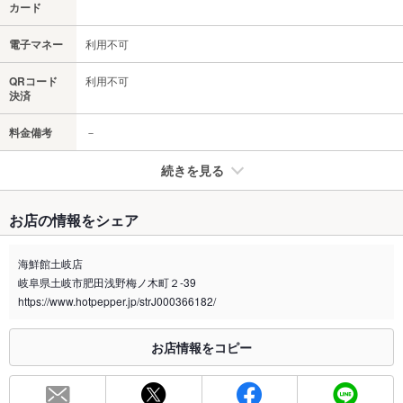
カード
電子マネー
利用不可
QRコード
利用不可
決済
料金備考
－
続きを見る
たばこ
お店の情報をシェア
禁煙・喫煙
全席禁煙
海鮮館土岐店
喫煙専用室
なし
岐阜県土岐市肥田浅野梅ノ木町２-39
https://www.hotpepper.jp/strJ000366182/
※2020年4月1日～受動喫煙対策に関する法律が施行されています。正しい情報はお店へお問い
合わせください。
お店情報をコピー
お席
総席数
70席