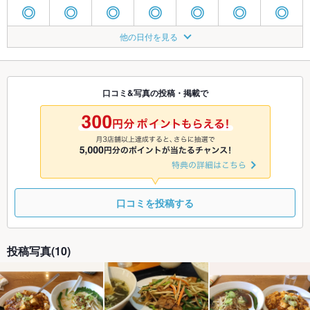
◎
◎
◎
◎
◎
◎
◎
8/20
8/21
8/22
8/23
8/24
8/25
8/26
他の日付を見る
◎
◎
◎
◎
◎
◎
◎
8/27
8/28
8/29
8/30
8/31
9/1
9/2
◎
◎
◎
◎
◎
◎
◎
口コミ&写真の投稿・掲載で
9/3
9/4
9/5
9/6
9/7
9/8
9/9
◎
◎
◎
◎
◎
◎
◎
口コミを投稿する
投稿写真(10)