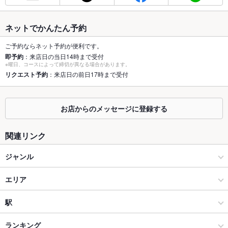
最大宴会収
－
容人数
ネットでかんたん予約
個室
なし
ご予約ならネット予約が便利です。
即予約
：来店日の当日14時まで受付
座敷
なし
※曜日、コースによって締切が異なる場合があります。
リクエスト予約
：来店日の前日17時まで受付
掘りごたつ
なし
カウンター
なし
お店からのメッセージに登録する
ソファー
なし
関連リンク
テラス席
なし
ジャンル
貸切
貸切不可
中華
エリア
設備
Wi-Fi
なし
台湾・香港料理
土岐市
駅
バリアフリ
なし
多治見・土岐 × 中華
土岐市 × 中華
土岐市駅
ランキング
ー