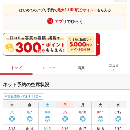
1,000
はじめてのアプリ予約で
最大
円分ポイント
もらえる
アプリ
でひらく
口コミ
トップ
メニュー
写真
6
ネット予約の空席状況
本日お席空いてます！2名～
木
金
土
日
月
火
水
8/6
8/7
8/8
8/9
8/10
8/11
8/12
◎
◎
◎
◎
◎
◎
◎
8/13
8/14
8/15
8/16
8/17
8/18
8/19