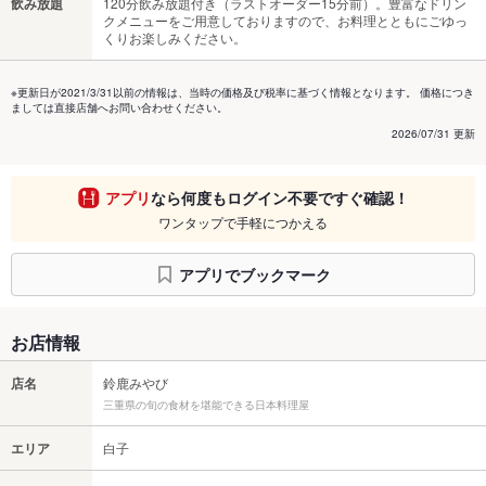
飲み放題
120分飲み放題付き（ラストオーダー15分前）。豊富なドリン
クメニューをご用意しておりますので、お料理とともにごゆっ
くりお楽しみください。
※更新日が2021/3/31以前の情報は、当時の価格及び税率に基づく情報となります。 価格につき
ましては直接店舗へお問い合わせください。
2026/07/31 更新
アプリ
なら何度もログイン不要ですぐ確認！
ワンタップで手軽につかえる
アプリでブックマーク
お店情報
店名
鈴鹿みやび
三重県の旬の食材を堪能できる日本料理屋
エリア
白子