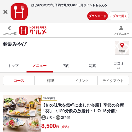
はじめてのアプリ予約で最大
1,000円分ポイントもらえる
ダウンロード
アプリで開く
コース一覧
マイメニュー
鈴鹿みやび
口コミ
トップ
メニュー
店内
写真
47
コース
料理
ドリンク
テイクアウト
飲み放題
【旬の味覚を気軽に楽しむ会席】季節の会席
「葵」〈120分飲み放題付・L.O.15分前〉
2名～
2時間
8,500
円（税込）