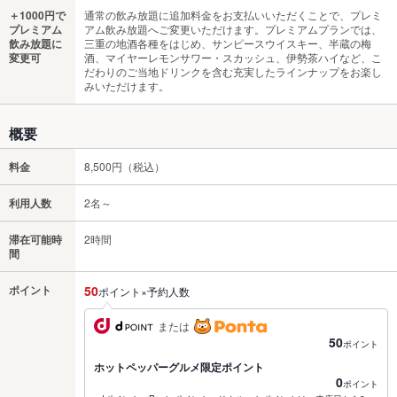
＋1000円で
通常の飲み放題に追加料金をお支払いいただくことで、プレミ
プレミアム
アム飲み放題へご変更いただけます。プレミアムプランでは、
飲み放題に
三重の地酒各種をはじめ、サンピースウイスキー、半蔵の梅
変更可
酒、マイヤーレモンサワー・スカッシュ、伊勢茶ハイなど、こ
だわりのご当地ドリンクを含む充実したラインナップをお楽し
みいただけます。
概要
料金
8,500円（税込）
利用人数
2名～
滞在可能時
2時間
間
ポイント
50
ポイント×予約人数
または
50
ポイント
ホットペッパーグルメ限定ポイント
0
ポイント