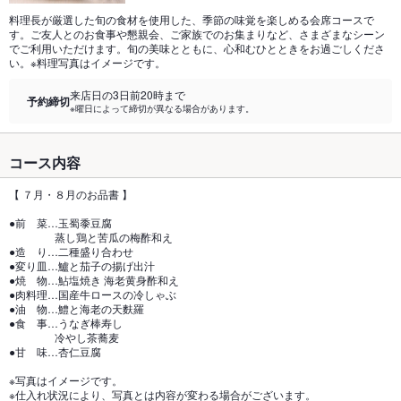
料理長が厳選した旬の食材を使用した、季節の味覚を楽しめる会席コースで
す。ご友人とのお食事や懇親会、ご家族でのお集まりなど、さまざまなシーン
でご利用いただけます。旬の美味とともに、心和むひとときをお過ごしくださ
い。※料理写真はイメージです。
来店日の3日前20時まで
予約締切
※曜日によって締切が異なる場合があります。
コース内容
【 ７月・８月のお品書 】
●前 菜…玉蜀黍豆腐
蒸し鶏と苦瓜の梅酢和え
●造 り…二種盛り合わせ
●変り皿…鱸と茄子の揚げ出汁
●焼 物…鮎塩焼き 海老黄身酢和え
●肉料理…国産牛ロースの冷しゃぶ
●油 物…鱧と海老の天麩羅
●食 事…うなぎ棒寿し
冷やし茶蕎麦
●甘 味…杏仁豆腐
※写真はイメージです。
※仕入れ状況により、写真とは内容が変わる場合がございます。