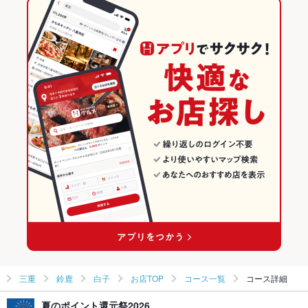
白子駅 × 日本料理・懐石・割烹
三重 × 和食
三重の和食ランキング
三重 × 日本料理・懐石・割烹
三重の日本料理・懐石・割烹ランキング
鈴鹿のグルメランキング
鈴鹿の和食ランキング
白子のグルメランキング
白子の和食ランキング
三重
鈴鹿
白子
お店TOP
コース一覧
コース詳細
夏のポイント還元祭2026