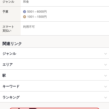
ジャンル
和食
予算
5001～6000円
1001～1500円
スマート
利用不可
支払い
関連リンク
ジャンル
和食
エリア
日本料理・懐石・割烹
白子
駅
鈴鹿 × 和食
白子 × 和食
白子駅
キーワード
鈴鹿 × 日本料理・懐石・割烹
白子 × 日本料理・懐石・割烹
ランキング
すき焼き
白子駅 × 和食
三重
三重のグルメランキング