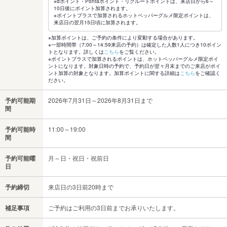
※dポイント・Pontaポイント・リクルートポイントは、来店日から6～
10日後にポイント加算されます。
※ポイントプラスで加算されるホットペッパーグルメ限定ポイントは、
来店日の翌月15日頃に加算されます。
※加算ポイントは、ご予約の条件により変動する場合があります。
※一部時間帯（7:00～14:59来店の予約）は確定した人数1人につき10ポイン
トとなります。詳しくは
こちら
をご覧ください。
※ポイントプラスで加算されるポイントは、ホットペッパーグルメ限定ポイ
ントになります。対象日時の予約で、予約日が翌々月末までのご来店がポイ
ント加算の対象となります。加算ポイントに関する詳細は
こちら
をご確認く
ださい。
予約可能期
2026年7月31日～2026年8月31日まで
間
予約可能時
11:00～19:00
間
予約可能曜
月～日・祝日・祝前日
日
予約締切
来店日の3日前20時まで
補足事項
ご予約はご利用の3日前までお承りいたします。