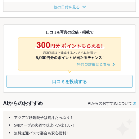
8/23
8/24
8/25
8/26
8/27
8/28
8/29
他の日付を見る
□
◎
◎
◎
◎
◎
□
8/30
8/31
9/1
9/2
9/3
9/4
9/5
□
◎
◎
◎
◎
◎
□
口コミ&写真の投稿・掲載で
9/6
9/7
9/8
9/9
9/10
9/11
9/12
□
◎
◎
◎
◎
◎
□
口コミを投稿する
AIからのおすすめ
AIからのおすすめについて
アツアツ鉄鍋餃子は肉汁たっぷり！
5種スープの火鍋で味比べが楽しい！
無料送迎バスで宴会も安心便利！