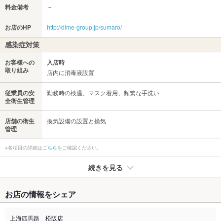
料金備考
－
お店のHP
http://dime-group.jp/sumaro/
感染症対策
お客様への
入店時
取り組み
店内に消毒液設置
従業員の安
勤務時の検温、マスク着用、頻繁な手洗い
全衛生管理
店舗の衛生
換気設備の設置と換気
管理
※各項目の詳細は
こちら
をご確認ください。
続きを見る
たばこ
お店の情報をシェア
禁煙・喫煙
全席禁煙
上海四馬路 松阪店