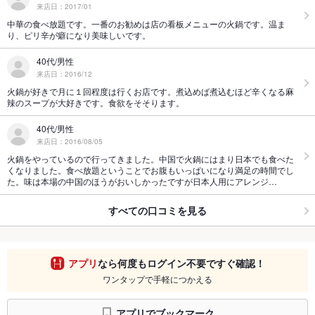
来店日：2017/01
中華の食べ放題です。一番のお勧めは店の看板メニューの火鍋です。温ま
り、ピリ辛が癖になり美味しいです。
40代/男性
来店日：2016/12
火鍋が好きで月に１回程度は行くお店です。煮込めば煮込むほど辛くなる麻
辣のスープが大好きです。食欲をそそります。
40代/男性
来店日：2016/08/05
火鍋をやっているので行ってきました。中国で火鍋にはまり日本でも食べた
くなりました。食べ放題ということでお腹もいっぱいになり満足の時間でし
た。味は本場の中国のほうがおいしかったですが日本人用にアレンジ…
すべての口コミを見る
アプリ
なら何度もログイン不要ですぐ確認！
ワンタップで手軽につかえる
アプリでブックマーク