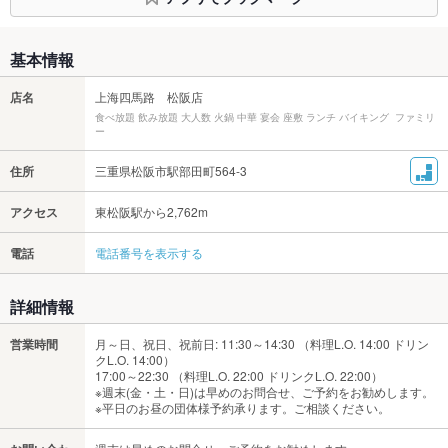
基本情報
店名
上海四馬路 松阪店
食べ放題 飲み放題 大人数 火鍋 中華 宴会 座敷 ランチ バイキング ファミリ
ー
住所
三重県松阪市駅部田町564-3
アクセス
東松阪駅から2,762m
電話
電話番号を表示する
詳細情報
営業時間
月～日、祝日、祝前日: 11:30～14:30 （料理L.O. 14:00 ドリン
クL.O. 14:00）
17:00～22:30 （料理L.O. 22:00 ドリンクL.O. 22:00）
※週末(金・土・日)は早めのお問合せ、ご予約をお勧めします。
※平日のお昼の団体様予約承ります。ご相談ください。