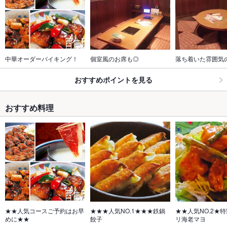
中華オーダーバイキング！
個室風のお席も◎
落ち着いた雰囲気
おすすめポイントを見る
おすすめ料理
★★人気コースご予約はお早
★★★人気NO.1★★★鉄鍋
★★人気NO.2★
めに★★
餃子
リ海老マヨ