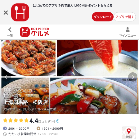
はじめてのアプリ予約で最大
1,000円分ポイントもらえる
ダウンロード
アプリで開く
一覧
マイメニュー
中華 | 松阪市 | 三重県
上海四馬路 松阪店
火鍋中華しゃぶしゃぶ☆食べ飲み放題
4.4
91
口コミ
件
2001～3000円
1501～2000円
ただいま営業時間外
17:00～22:30