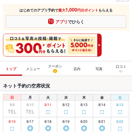
1,000
はじめてのアプリ予約で
最大
円分ポイント
もらえる
アプリ
でひらく
クーポン
口コミ
トップ
メニュー
店内
写真
1
91
ネット予約の空席状況
日
月
火
水
木
金
土
8/9
8/10
8/11
8/12
8/13
8/14
8/15
TEL
TEL
□
□
□
□
□
8/16
8/17
8/18
8/19
8/20
8/21
8/22
□
◎
◎
◎
◎
◎
□