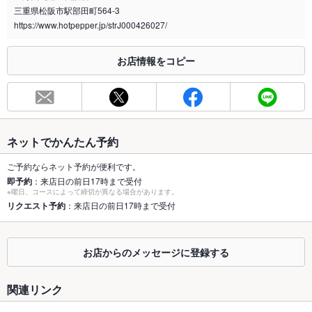
喫煙専用室
なし
三重県松阪市駅部田町564-3
https://www.hotpepper.jp/strJ000426027/
※2020年4月1日～受動喫煙対策に関する法律が施行されています。正しい情報はお店へお問い
合わせください。
お店情報をコピー
お席
総席数
116席(人数次第では個室対応できます。)
最大宴会収
42人(状況次第ではそれ以上の人数も可能です。)
容人数
ネットでかんたん予約
個室
なし ：人数次第では個室対応できます。
ご予約ならネット予約が便利です。
即予約
：来店日の前日17時まで受付
座敷
なし ：掘りごたつございます。
※曜日、コースによって締切が異なる場合があります。
リクエスト予約
：来店日の前日17時まで受付
掘りごたつ
なし
カウンター
なし
お店からのメッセージに登録する
ソファー
なし
関連リンク
テラス席
なし