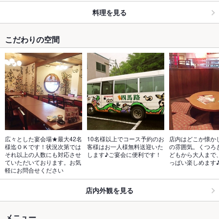
料理を見る
こだわりの空間
広々とした宴会場★最大42名
10名様以上でコース予約のお
店内はどこか懐か
様迄ＯＫです！状況次第では
客様はお一人様無料送迎いた
の雰囲気。くつろ
それ以上の人数にも対応させ
します♪ご宴会に便利です！
どもから大人まで
ていただいております。お気
っぱい楽しめます
軽にお問合せください
店内外観を見る
メニュー