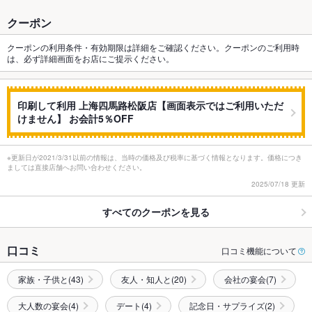
クーポン
クーポンの利用条件・有効期限は詳細をご確認ください。クーポンのご利用時
は、必ず詳細画面をお店にご提示ください。
印刷して利用 上海四馬路松阪店【画面表示ではご利用いただ
けません】 お会計5％OFF
※更新日が2021/3/31以前の情報は、当時の価格及び税率に基づく情報となります。価格につき
ましては直接店舗へお問い合わせください。
2025/07/18 更新
すべてのクーポンを見る
口コミ
口コミ機能について
家族・子供と(43)
友人・知人と(20)
会社の宴会(7)
大人数の宴会(4)
デート(4)
記念日・サプライズ(2)