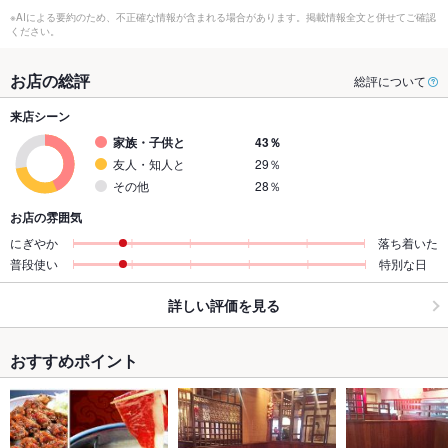
※AIによる要約のため、不正確な情報が含まれる場合があります。掲載情報全文と併せてご確認
ください。
お店の総評
総評について
来店シーン
家族・子供と
43％
友人・知人と
29％
その他
28％
お店の雰囲気
にぎやか
落ち着いた
普段使い
特別な日
詳しい評価を見る
おすすめポイント