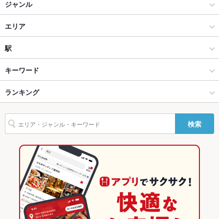
ジャンル
貸切
貸切不可 ：要相談
中華
エリア
設備
Wi-Fi
なし
中華全般
松阪市
駅
バリアフリ
なし
松阪 × 中華
松阪市 × 中華
多気駅
キーワード
ー
松阪 × 中華全般
松阪市 × 中華全般
東松阪駅
ランキング
手羽先
からあげ
エビ料理
カキ料理・オイスター
にんにく料理
駐車場
あり
フライドポテト
餃子
水餃子
小籠包
チャーハン
麻婆豆腐
酢豚
その他設備
－
東松阪駅 × 中華
三重
松阪駅
三重のグルメランキング
検索
エビチリ
杏仁豆腐
デザート
担々麺
醤油ラーメン
白湯ラーメン
その他
東松阪駅 × 中華全般
三重 × 中華
三重の中華ランキング
飲み放題
あり ：コース別、時間制飲み放題あり
三重 × 中華全般
三重の中華全般ランキング
食べ放題
あり
松阪のグルメランキング
お子様連れ
お子様連れOK
松阪市のグルメランキング
ウェディン
ご相談ください
グパーティ