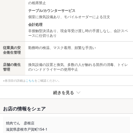
の相席禁止
テーブル/カウンターサービス
個室に換気設備あり、モバイルオーダーによる注文
会計処理
非接触型決済あり、現金等受け渡し時の手渡しなし、会計スペ
ースに仕切りあり
従業員の安
勤務時の検温、マスク着用、頻繁な手洗い
全衛生管理
店舗の衛生
換気設備の設置と換気、多数の人が触れる箇所の消毒、トイレ
管理
のハンドドライヤーの使用中止
※各項目の詳細は
こちら
をご確認ください。
続きを見る
たばこ
お店の情報をシェア
禁煙・喫煙
全席禁煙
全面禁煙席です。
焼肉でん 彦根店
滋賀県彦根市戸賀町154-1
喫煙専用室
なし