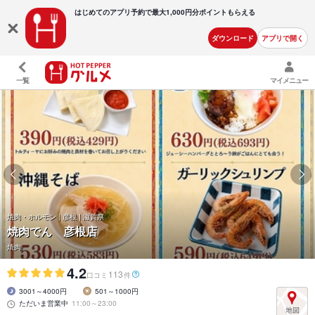
はじめてのアプリ予約で最大
1,000円分ポイントもらえる
ダウンロード
アプリで開く
一覧
マイメニュー
焼肉・ホルモン | 彦根 | 滋賀県
焼肉でん 彦根店
焼肉
4.2
113
口コミ
件
3001～4000円
501～1000円
ただいま営業中
11:00～23:00