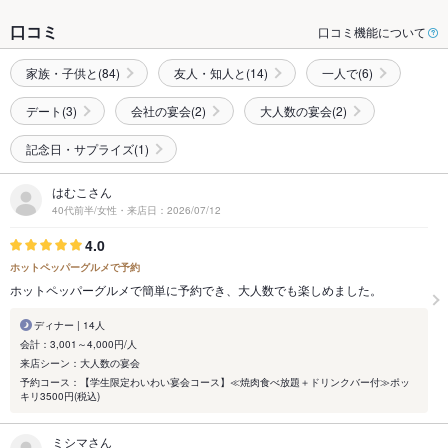
口コミ
口コミ機能について
家族・子供と(84)
友人・知人と(14)
一人で(6)
デート(3)
会社の宴会(2)
大人数の宴会(2)
記念日・サプライズ(1)
はむこさん
40代前半/女性・来店日：2026/07/12
4.0
ホットペッパーグルメで予約
ホットペッパーグルメで簡単に予約でき、大人数でも楽しめました。
ディナー | 14人
会計：3,001～4,000円/人
来店シーン：大人数の宴会
予約コース：【学生限定わいわい宴会コース】≪焼肉食べ放題＋ドリンクバー付≫ポッ
キリ3500円(税込)
ミシマさん