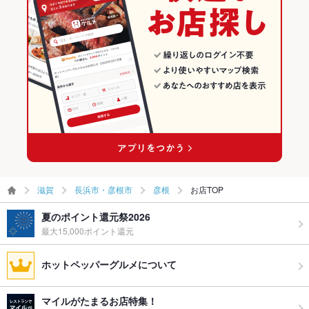
ー二次会
彦根の焼肉・ホルモンランキング
備考
各種食べ放題コースをご用意しております★ご家族や仲間内、
お友達同士でもどうぞ♪お待ちしております！！
滋賀
長浜市・彦根市
彦根
お店TOP
夏のポイント還元祭2026
最大15,000ポイント還元
ホットペッパーグルメについて
マイルがたまるお店特集！