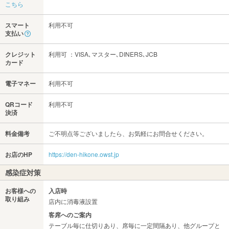
こちら
スマート
利用不可
支払い
クレジット
利用可 ：VISA､マスター､DINERS､JCB
カード
電子マネー
利用不可
QRコード
利用不可
決済
料金備考
ご不明点等ございましたら、お気軽にお問合せください。
お店のHP
https://den-hikone.owst.jp
感染症対策
お客様への
入店時
取り組み
店内に消毒液設置
客席へのご案内
テーブル毎に仕切りあり、席毎に一定間隔あり、他グループと