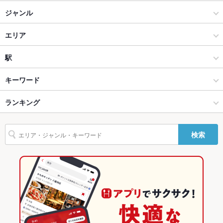
貸切
貸切可 ：貸切不可となります。ご了承ください。
焼肉 でん
ジャンル
設備
焼肉でん 新宮店
焼肉・ホルモン
エリア
Wi-Fi
なし
焼肉でん 草津店
焼肉
彦根
駅
バリアフリ
なし ：当店ではご用意がございません。申し訳ございません。
ー
焼肉でん 長浜店
長浜市・彦根市 × 焼肉・ホルモン
彦根 × 焼肉・ホルモン
高宮駅
キーワード
駐車場
あり ：お気軽にお問合せください。
焼肉でん 長岡京店
長浜市・彦根市 × 焼肉
彦根 × 焼肉
彦根口駅
ランキング
からあげ
エビ料理
にんにく料理
フライドポテト
ソーセージ
うどん
その他設備
ご不明点等ございましたら、お気軽にお問合せください。
レバー
鶏皮
ステーキ
ハンバーグ
牛タン
ビビンバ
石焼きビビンバ
焼肉でん 水口店
南彦根駅 × 焼肉・ホルモン
滋賀
南彦根駅
滋賀のグルメランキング
その他
検索
冷麺
ケーキ
デザート
チーズフォンデュ
たこ焼き
チーズケーキ
飲み放題
あり ：※未成年の方・ドライバーの方へのアルコールの提供は
焼肉でん 堺店
南彦根駅 × 焼肉
滋賀 × 焼肉・ホルモン
滋賀の焼肉・ホルモンランキング
固くお断り致します。
ハラミステーキ
滋賀 × 焼肉
長浜市・彦根市のグルメランキング
食べ放題
あり ：各種食べ放題コースを用意しております。
長浜市・彦根市の焼肉・ホルモンランキング
お子様連れ
お子様連れ歓迎 ：お子様連れ、ご家族さまでもどうぞ♪
彦根のグルメランキング
ウェディン
承っておりません。
グパーティ