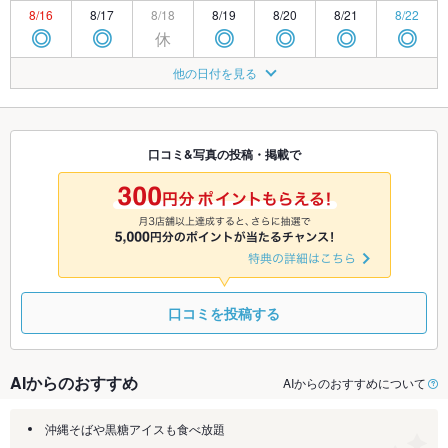
8/16
8/17
8/18
8/19
8/20
8/21
8/22
休
◎
◎
◎
◎
◎
◎
8/23
8/24
8/25
8/26
8/27
8/28
8/29
他の日付を見る
休
◎
◎
◎
◎
◎
◎
8/30
8/31
9/1
9/2
9/3
9/4
9/5
休
◎
◎
◎
◎
◎
◎
口コミ&写真の投稿・掲載で
9/6
9/7
9/8
9/9
9/10
9/11
9/12
休
◎
◎
◎
◎
◎
◎
口コミを投稿する
AIからのおすすめ
AIからのおすすめについて
沖縄そばや黒糖アイスも食べ放題