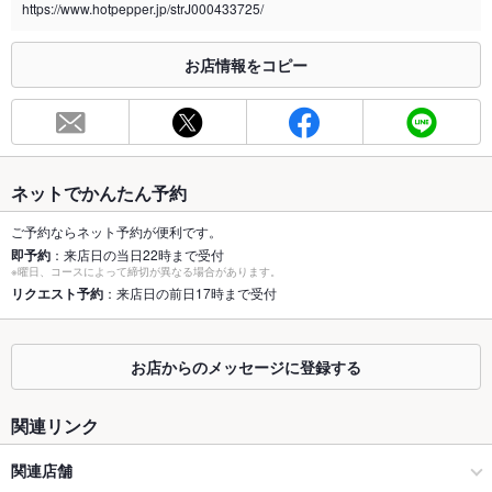
https://www.hotpepper.jp/strJ000433725/
※2020年4月1日～受動喫煙対策に関する法律が施行されています。正しい情報はお店へお問い
合わせください。
お店情報をコピー
お席
総席数
138席(食べ放題コースご堪能ください♪)
最大宴会収
82人(お気軽にお問合せください。)
容人数
ネットでかんたん予約
個室
なし ：ご用意がありませんご了承ください。
ご予約ならネット予約が便利です。
即予約
：来店日の当日22時まで受付
※曜日、コースによって締切が異なる場合があります。
座敷
なし ：ご用意がありませんご了承ください。
リクエスト予約
：来店日の前日17時まで受付
掘りごたつ
あり ：ご用意がありませんご了承ください。
カウンター
なし ：ご用意がありませんご了承ください。
お店からのメッセージに登録する
ソファー
なし ：ご用意がありませんご了承ください。
関連リンク
テラス席
なし ：ご用意がありませんご了承ください。
関連店舗