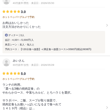
40代後半/男性・来店日：2026/05/30
3.0
ホットペッパーグルメで予約
お肉はおいしかった
注文方法がわかりにくかった
ディナー | 3人
会計：4,001～5,000円/人
来店シーン：友人・知人と
予約コース：【120分食べ放題】≪満足食べ放題コース≫3580円(税込3938円)
みいさん
30代前半/女性・来店日：2026/05/29
5.0
ホットペッパーグルメで予約
ランチの利用。
「選べる3種の焼肉定食」の
やわらかロース、中落ちカルビ、とろハラミを選択。
サラダバー、ご飯、スープが取り放題で、
焼肉定食もお腹いっぱいになるまで食べれて
１４１９円（税込）は…