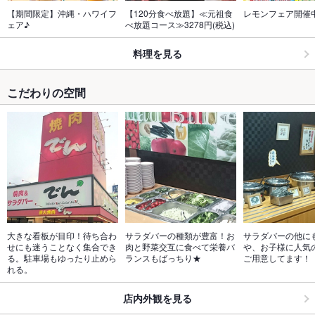
【期間限定】沖縄・ハワイフ
【120分食べ放題】≪元祖食
レモンフェア開催
ェア♪
べ放題コース≫3278円(税込)
料理を見る
こだわりの空間
大きな看板が目印！待ち合わ
サラダバーの種類が豊富！お
サラダバーの他に
せにも迷うことなく集合でき
肉と野菜交互に食べて栄養バ
や、お子様に人気
る。駐車場もゆったり止めら
ランスもばっちり★
ご用意してます！
れる。
店内外観を見る