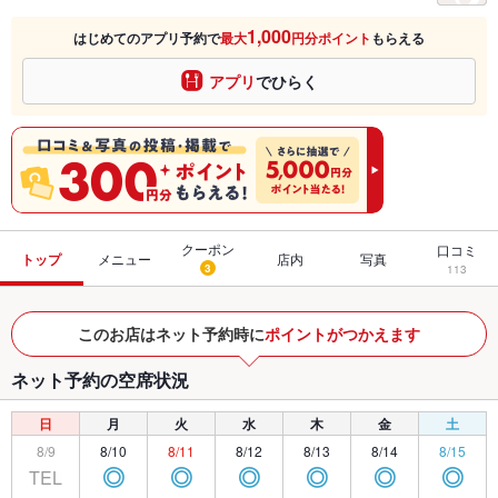
1,000
はじめてのアプリ予約で
最大
円分ポイント
もらえる
アプリ
でひらく
クーポン
口コミ
トップ
メニュー
店内
写真
3
113
このお店はネット予約時に
ポイントがつかえます
ネット予約の空席状況
日
月
火
水
木
金
土
8/9
8/10
8/11
8/12
8/13
8/14
8/15
TEL
◎
◎
◎
◎
◎
◎