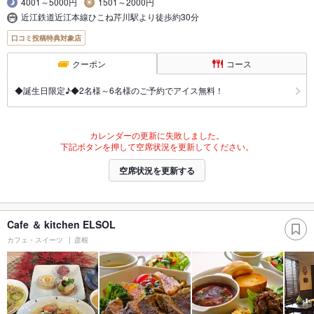
4001～5000円
1501～2000円
近江鉄道近江本線ひこね芹川駅より徒歩約30分
口コミ投稿特典対象店
クーポン
コース
◆誕生日限定♪◆2名様～6名様のご予約でアイス無料！
カレンダーの更新に失敗しました。
下記ボタンを押して空席状況を更新してください。
空席状況を更新する
Cafe ＆ kitchen ELSOL
カフェ・スイーツ
彦根