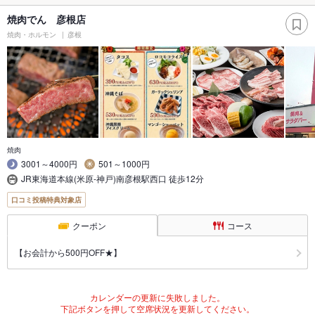
焼肉でん 彦根店
焼肉・ホルモン
彦根
焼肉
3001～4000円
501～1000円
JR東海道本線(米原-神戸)南彦根駅西口 徒歩12分
口コミ投稿特典対象店
クーポン
コース
【お会計から500円OFF★】
カレンダーの更新に失敗しました。
下記ボタンを押して空席状況を更新してください。