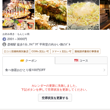
お好み焼き・もんじゃ焼
2001～3000円
彦根駅 徒歩1分､ｱﾙﾌﾟﾗｻﾞ平和堂の向かい側のﾋﾞﾙ
口コミ投稿特典対象店
COIN+支払い可
スマート支払い可
適格請求書発行事業者
クーポン
コース
食べ放題おひとり様100円OFF
カレンダーの更新に失敗しました。
下記ボタンを押して空席状況を更新してください。
空席状況を更新する