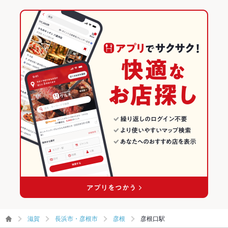
滋賀
長浜市・彦根市
彦根
彦根口駅