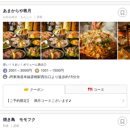
あまからや将月
お好み焼き・もんじゃ
彦根
安い！うまい！ボリューム満点◎
2001～3000円
1001～1500円
JR東海道本線彦根駅西出口より徒歩約15分分
クーポン
コース
【ご予約限定】 満月コースございます♪
焼き鳥 モモフク
和食
彦根