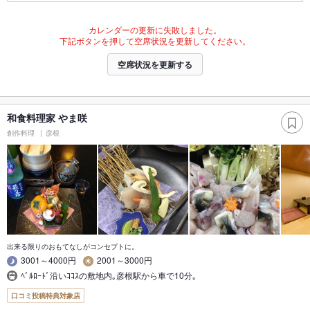
カレンダーの更新に失敗しました。
下記ボタンを押して空席状況を更新してください。
空席状況を更新する
和食料理家 やま咲
創作料理
彦根
出来る限りのおもてなしがコンセプトに。
3001～4000円
2001～3000円
ﾍﾞﾙﾛｰﾄﾞ沿いｺｺｽの敷地内｡彦根駅から車で10分｡
口コミ投稿特典対象店