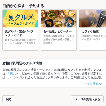
目的から探す・予約する
夏グルメ・宴会パーフ
食べ放題ナビゲーター
カラオケ検索
ェクトガイド
焼肉食べ放題やスイーツ食べ
現在地から探せる近く
放題など食べ放題お店探しの
オケ店はコチラ！
幹事さんのお店探しを強力サ
決定版！
ポート！お店探しの決定版！
彦根口駅周辺のグルメ情報
彦根口駅周辺のグルメ情報ページです。彦根口駅エリアで注目の料理ジャンル
は、
和風
です。駅からの距離で絞り込んだり、予算・こだわり条件を指定すれ
ば、シーンや気分に合ったお店がサクサク探せます。ご希望に合ったお店が見
つからなかったら、近隣の
ひこね芹川駅
、
南彦根駅
もチェックしてみてくださ
もっと見る
い。ホットペッパーグルメなら、お得なクーポンはもちろん、こだわりメニュ
ー
肉じゃが
や季節のおすすめ料理など、お店の最新情報をご紹介しているので
安心！24時間使える簡単便利なネット予約が使えるお店も拡大中です。友達ど
うしの飲み会にも、会社の宴会にも、デートやパーティにもお得に便利にホッ
戻る
ページの先頭へ戻る
トペッパーグルメをご利用ください。