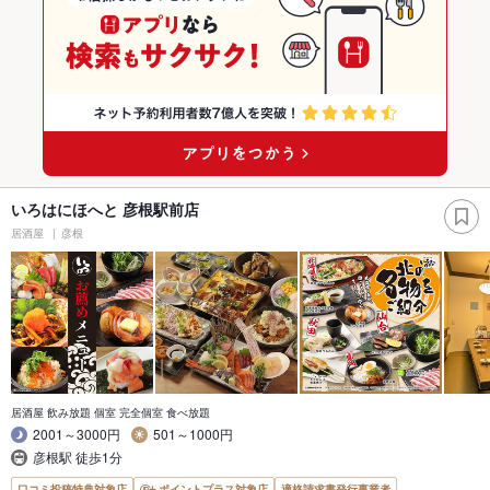
いろはにほへと 彦根駅前店
居酒屋
彦根
居酒屋 飲み放題 個室 完全個室 食べ放題
2001～3000円
501～1000円
彦根駅 徒歩1分
口コミ投稿特典対象店
ポイントプラス対象店
適格請求書発行事業者