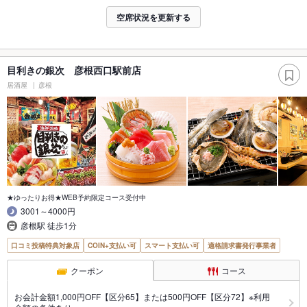
空席状況を更新する
目利きの銀次 彦根西口駅前店
居酒屋
彦根
★ゆったりお得★WEB予約限定コース受付中
3001～4000円
彦根駅 徒歩1分
口コミ投稿特典対象店
COIN+支払い可
スマート支払い可
適格請求書発行事業者
クーポン
コース
お会計金額1,000円OFF【区分65】または500円OFF【区分72】※利用