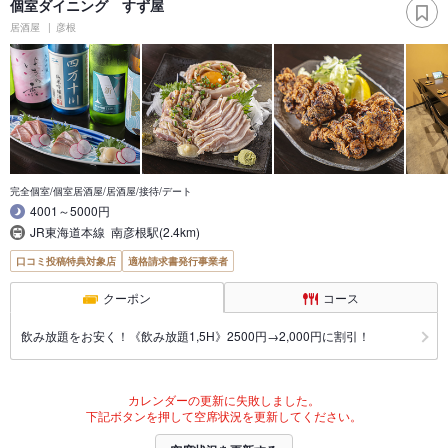
個室ダイニング すず屋
居酒屋
彦根
完全個室/個室居酒屋/居酒屋/接待/デート
4001～5000円
JR東海道本線 南彦根駅(2.4km)
口コミ投稿特典対象店
適格請求書発行事業者
クーポン
コース
飲み放題をお安く！《飲み放題1,5H》2500円→2,000円に割引！
カレンダーの更新に失敗しました。
下記ボタンを押して空席状況を更新してください。