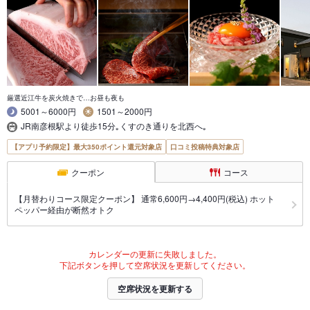
厳選近江牛を炭火焼きで…お昼も夜も
5001～6000円
1501～2000円
JR南彦根駅より徒歩15分｡くすのき通りを北西へ｡
【アプリ予約限定】最大350ポイント還元対象店
口コミ投稿特典対象店
クーポン
コース
【月替わりコース限定クーポン】 通常6,600円→4,400円(税込) ホット
ペッパー経由が断然オトク
カレンダーの更新に失敗しました。
下記ボタンを押して空席状況を更新してください。
空席状況を更新する