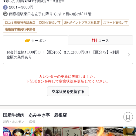
★ゆったりお得★WEB予約限定コース受付中
2001～3000円
南彦根駅東口を左手に降りて､すぐ目の前のﾋﾞﾙ1階
口コミ投稿特典対象店
COIN+支払い可
ポイントプラス対象店
スマート支払い可
適格請求書発行事業者
クーポン
コース
お会計金額1,000円OFF【区分65】または500円OFF【区分72】※利用
金額の条件あり
カレンダーの更新に失敗しました。
下記ボタンを押して空席状況を更新してください。
空席状況を更新する
国産牛焼肉 あみやき亭 彦根店
焼肉・ホルモン
彦根