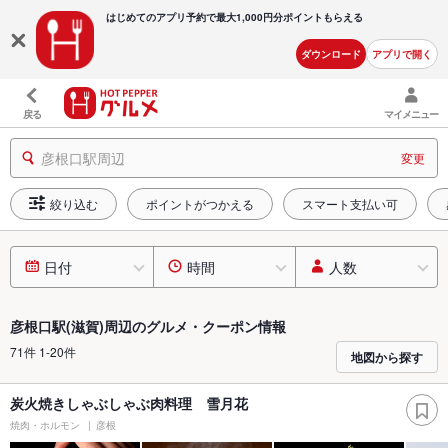
はじめてのアプリ予約で最大
1,000円分ポイントもらえる
ダウンロード
アプリで開く
戻る
マイメニュー
彦根口駅周辺
変更
絞り込む
ポイントがつかえる
スマート支払い可
日付
時間
人数
彦根口駅(滋賀)周辺のグルメ・クーポン情報
71件 1-20件
地図から探す
炭火焼きしゃぶしゃぶ肉料理 雪月花
焼肉・ホルモン
彦根