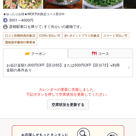
★ゆったりお得★WEB予約限定コース受付中
3001～4000円
彦根駅東口を降りて､すぐ向かいの建物です｡
口コミ投稿特典対象店
COIN+支払い可
ポイントプラス対象店
スマート支払い可
適格請求書発行事業者
クーポン
コース
お会計金額1,000円OFF【区分65】または500円OFF【区分72】※利用
金額の条件あり
カレンダーの更新に失敗しました。
下記ボタンを押して空席状況を更新してください。
空席状況を更新する