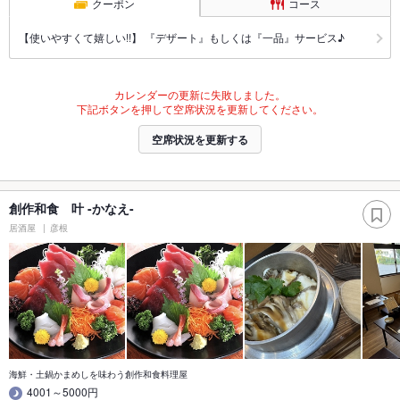
クーポン
コース
【使いやすくて嬉しい!!】 『デザート』もしくは『一品』サービス♪
カレンダーの更新に失敗しました。
下記ボタンを押して空席状況を更新してください。
空席状況を更新する
創作和食 叶 -かなえ-
居酒屋
彦根
海鮮・土鍋かまめしを味わう創作和食料理屋
4001～5000円