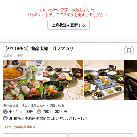
カレンダーの更新に失敗しました。
下記ボタンを押して空席状況を更新してください。
空席状況を更新する
【6/7 OPEN】遊楽太郎 月ノアカリ
居酒屋
彦根
創作居酒屋 珍しい地酒とセットで楽しめる
4001～5000円
2001～3000円
JR東海道本線南彦根駅西口より徒歩約10～15分
口コミ投稿特典対象店