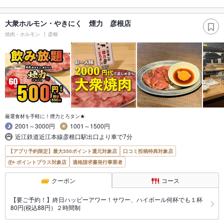
大衆ホルモン・やきにく 煙力 彦根店
焼肉・ホルモン
彦根
厳選食材を手軽に！煙力とろタン★
2001～3000円
1001～1500円
近江鉄道近江本線彦根口駅出口より車で7分
【アプリ予約限定】最大350ポイント還元対象店
口コミ投稿特典対象店
ポイントプラス対象店
適格請求書発行事業者
クーポン
コース
【要ご予約！】終日ハッピーアワー！サワー、ハイボール何杯でも１杯
80円(税込88円）２時間制