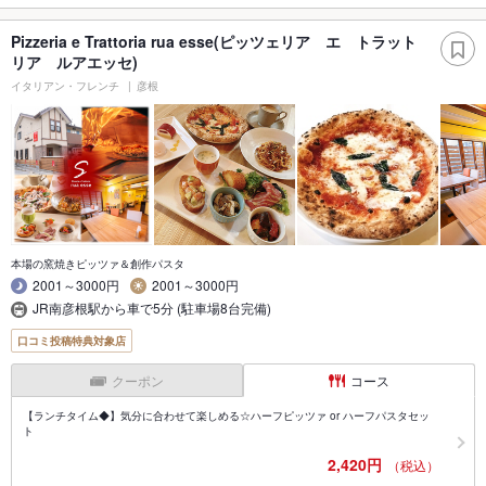
Pizzeria e Trattoria rua esse(ピッツェリア エ トラット
リア ルアエッセ)
イタリアン・フレンチ
彦根
本場の窯焼きピッツァ＆創作パスタ
2001～3000円
2001～3000円
JR南彦根駅から車で5分 (駐車場8台完備)
口コミ投稿特典対象店
クーポン
コース
【ランチタイム◆】気分に合わせて楽しめる☆ハーフピッツァ or ハーフパスタセッ
ト
2,420円
（税込）