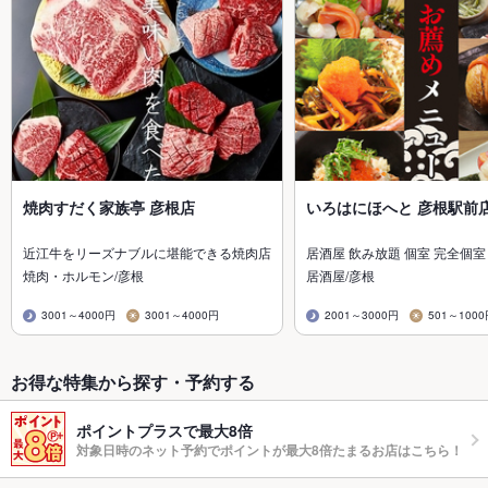
焼肉すだく家族亭 彦根店
いろはにほへと 彦根駅前
近江牛をリーズナブルに堪能できる焼肉店
居酒屋 飲み放題 個室 完全個室
焼肉・ホルモン/彦根
居酒屋/彦根
3001～4000円
3001～4000円
2001～3000円
501～100
お得な特集から探す・予約する
ポイントプラスで最大8倍
対象日時のネット予約でポイントが最大8倍たまるお店はこちら！