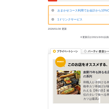
おまかせコース利用でお会計から10%O
1ドリンクサービス
2026/01/30 更新
※更新日が2021/3/
創業75年を誇る名
の系列
和職人が手掛ける
格串カツ串揚げが
わえる【串の坊】
伝のタレで食べる
カツは最高♪