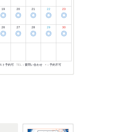
19
20
21
22
23
◎
◎
◎
◎
◎
26
27
28
29
30
◎
◎
◎
◎
◎
スト予約可
TEL
：要問い合わせ
×
：予約不可