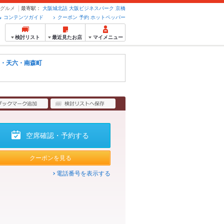
ーグルメ
最寄駅：
大阪城北詰
大阪ビジネスパーク
京橋
コンテンツガイド
クーポン 予約 ホットペッパー
検討リスト
最近見たお店
マイメニュー
・天六・南森町
空席確認・予約する
クーポンを見る
電話番号を表示する