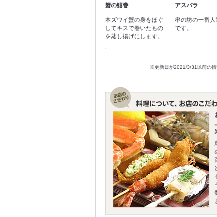
蟹の鱚巻
アスパラ
本ズワイ蟹の身をほぐ
串の坊の一番人
してキスで巻いたもの
です。
を蒸し揚げにします。
.
.
※更新日が2021/3/31