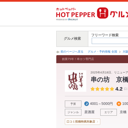
フリーワード検索
グルメ検索
前のページへ戻る
グルメ・予約情報 全国
大
創業75年！串カツ専門店
2025年4月18日、リニュー
串の坊 京
4.2
口
4001～5000円
10
予算
居酒屋
京橋
ジャンル
エリア
口コミ投稿特典対象店