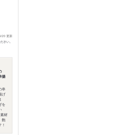
4/20 更新
ください。
の
串揚
の串
揚げ
ま
げを
い
を素材
、飽
す！