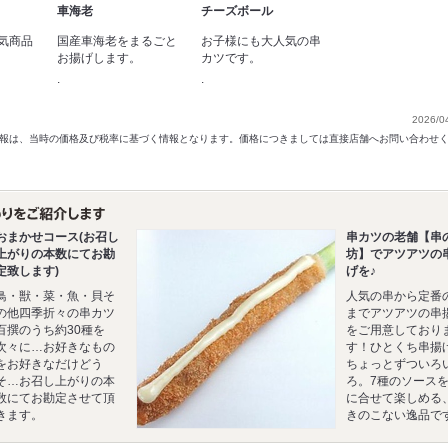
車海老
チーズボール
気商品
国産車海老をまるごと
お子様にも大人気の串
お揚げします。
カツです。
.
.
2026/0
以前の情報は、当時の価格及び税率に基づく情報となります。価格につきましては直接店舗へお問い合わせ
おまかせコース(お召し
串カツの老舗【串
上がりの本数にてお勘
坊】でアツアツの
定致します)
げを♪
鳥・獣・菜・魚・貝そ
人気の串から定番
の他四季折々の串カツ
までアツアツの串
百撰のうち約30種を
をご用意しており
次々に…お好きなもの
す！ひとくち串揚
をお好きなだけどう
ちょっとずついろ
そ…お召し上がりの本
ろ。7種のソース
数にてお勘定させて頂
に合せて楽しめる
きます。
きのこない逸品で