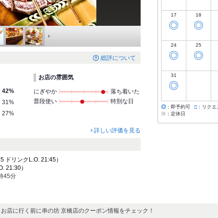
17
18
◎
◎
24
25
◎
◎
総評について
31
お店の雰囲気
◎
42%
にぎやか
落ち着いた
普段使い
特別な日
31%
◎
：即予約可
□
：リクエ
27%
休
：定休日
詳しい評価を見る
5 ドリンクL.O. 21:45）
. 21:30）
時45分
お店に行く前に串の坊 京橋店のクーポン情報をチェック！