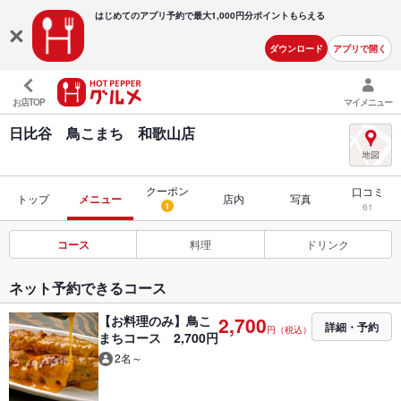
はじめてのアプリ予約で最大
1,000円分ポイントもらえる
ダウンロード
アプリで開く
お店TOP
マイメニュー
日比谷 鳥こまち 和歌山店
クーポン
口コミ
トップ
メニュー
店内
写真
1
61
コース
料理
ドリンク
ネット予約できるコース
【お料理のみ】鳥こ
2,700
詳細・予約
円（税込）
まちコース 2,700円
2名～