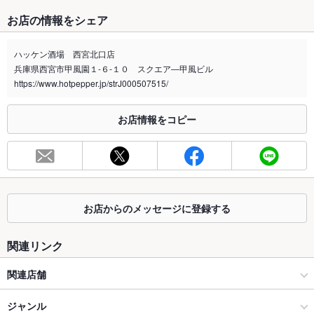
たばこ
お店の情報をシェア
禁煙・喫煙
全席禁煙
全面禁煙とさせていただいております。
ハッケン酒場 西宮北口店
兵庫県西宮市甲風園１‐６‐１０ スクエア―甲風ビル
喫煙専用室
なし
https://www.hotpepper.jp/strJ000507515/
※2020年4月1日～受動喫煙対策に関する法律が施行されています。正しい情報はお店へお問い
合わせください。
お店情報をコピー
お席
総席数
45席(クラス会・会社宴会・貸切大歓迎！！)
最大宴会収
50人(着席時)
容人数
お店からのメッセージに登録する
個室
なし ：個室席は用意しておりません。テーブル席か掘りごたつ
席へご案内させていただきます。
関連リンク
座敷
なし ：掘りごたつ席にてご案内させていただきます。
関連店舗
掘りごたつ
あり ：掘りごたつ席のご希望はお気軽にご相談下さい。各種ご
ハッケン酒場
ジャンル
宴会のご予約承っております。