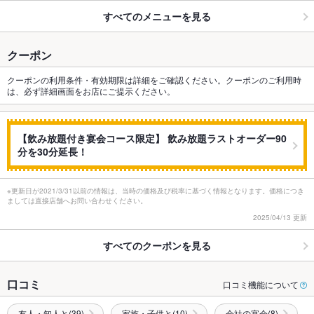
すべてのメニューを見る
クーポン
クーポンの利用条件・有効期限は詳細をご確認ください。クーポンのご利用時
は、必ず詳細画面をお店にご提示ください。
【飲み放題付き宴会コース限定】 飲み放題ラストオーダー90
分を30分延長！
※更新日が2021/3/31以前の情報は、当時の価格及び税率に基づく情報となります。価格につき
ましては直接店舗へお問い合わせください。
2025/04/13 更新
すべてのクーポンを見る
口コミ
口コミ機能について
友人・知人と(39)
家族・子供と(10)
会社の宴会(8)