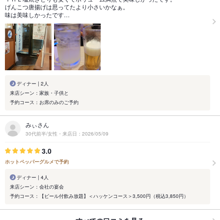
げんこつ唐揚げは思ってたより小さいかなぁ。
味は美味しかったです…
ディナー | 2人
来店シーン：家族・子供と
予約コース：お席のみのご予約
みぃさん
30代前半/女性・来店日：2026/05/09
3.0
ホットペッパーグルメで予約
ディナー | 4人
来店シーン：会社の宴会
予約コース：【ビール付飲み放題】＜ハッケンコース＞3,500円（税込3,850円）