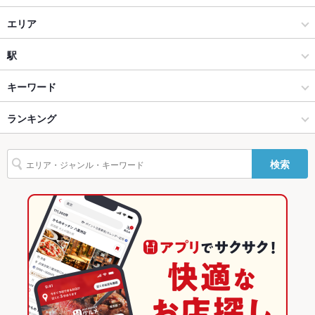
カウンター
あり ：お一人様やサク飲みも大歓迎
餃子食堂マルケン 西宮北口店
居酒屋
エリア
ソファー
なし ：ソファー席のご用意はございません。
八剣伝 川西畦野店
創作
西宮北口
駅
テラス席
なし ：テラス席のご用意はございません。
八剣伝 JR住吉駅前店
西宮・芦屋・宝塚 × 居酒屋
西宮北口 × 居酒屋
西宮駅
キーワード
貸切
貸切不可 ：店舗の貸切等、詳細はお気軽に店舗までご相談くだ
ハッケン酒場 阪神深江店
西宮・芦屋・宝塚 × 創作
西宮北口 × 創作
西宮北口駅
ランキング
さい♪
からあげ
フライドポテト
ソーセージ
そば
親子丼
焼きそば
つくね
設備
鶏皮
餃子
デザート
餃子食堂マルケン JR尼崎駅前店
西宮北口駅 × 居酒屋
兵庫
門戸厄神駅
兵庫のグルメランキング
検索
Wi-Fi
なし
八剣伝 立花駅南店
西宮北口駅 × 創作
兵庫 × 居酒屋
兵庫の居酒屋ランキング
バリアフリ
なし ：スタッフ一同全力でサポートさせていただきます。
ー
餃子食堂マルケン JR大久保店
兵庫 × 創作
西宮・芦屋・宝塚のグルメランキング
駐車場
なし ：近隣のコインパーキングをご利用下さい。
八剣伝 JR土山駅前店
西宮・芦屋・宝塚の居酒屋ランキング
TV・プロジ
あり
西宮北口のグルメランキング
ェクタ
その他設備
※不明点等、お気軽に店舗へご相談下さい
西宮北口の居酒屋ランキング