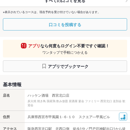
すべての口コミを見る
※表示されているコースは、現在予約を受け付けていない場合があります。
口コミを投稿する
アプリ
なら何度もログイン不要ですぐ確認！
ワンタップで手軽につかえる
アプリでブックマーク
基本情報
店名
ハッケン酒場 西宮北口店
炭火焼 焼き鳥 国産鶏 飲み放題 居酒屋 宴会 ファミリー 西宮北口 送別会 歓
迎会
住所
兵庫県西宮市甲風園１‐６‐１０ スクエア―甲風ビル
アクセス
阪急西宮北口駅 北西口側 徒歩1分／門戸厄神駅出口1から徒