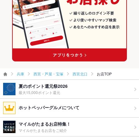
その他
飲み放題
あり ：ドリンク種類豊富にご用意いたしております。
食べ放題
なし ：コースを用意しております。要望があれば可能な限り対
応させていただきます。
お酒
焼酎充実、日本酒充実
お子様連れ
お子様連れ歓迎 ：お子様連れ大歓迎！
ウェディン
ご予算により相談承ります
兵庫
西宮・芦屋・宝塚
西宮北口
お店TOP
グパーティ
ー二次会
夏のポイント還元祭2026
最大15,000ポイント還元
お祝い・サ
可
プライズ対
応
ホットペッパーグルメについて
備考
各種宴会、飲み会のご要望は当店へお気軽にご相談ください！
マイルがたまるお店特集！
出来ることは何でもやります！
マイルがたまるお店をご紹介