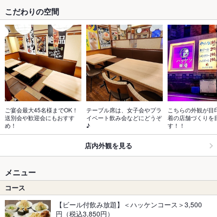
こだわりの空間
ご宴会最大45名様までOK！
テーブル席は、女子会やプラ
こちらの外観が目
送別会や歓迎会にもおすす
イベート飲み会などにどうぞ
着の店舗づくりを
め！
♪
す！！
店内外観を見る
メニュー
コース
【ビール付飲み放題】＜ハッケンコース＞3,500
円（税込3,850円）