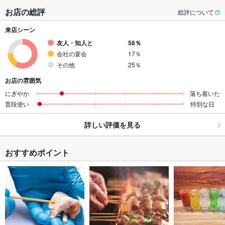
お店の総評
総評について
来店シーン
友人・知人と
58％
会社の宴会
17％
その他
25％
お店の雰囲気
にぎやか
落ち着いた
普段使い
特別な日
詳しい評価を見る
おすすめポイント