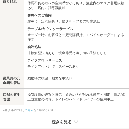
取り組み
体調不良の方への自粛呼びかけあり、施設内のマスク着用依頼
あり、店内に消毒液設置
客席へのご案内
席毎に一定間隔あり、他グループとの相席禁止
テーブル/カウンターサービス
オーダー時にお客様と一定間隔保持、モバイルオーダーによる
注文
会計処理
非接触型決済あり、現金等受け渡し時の手渡しなし
テイクアウトサービス
テイクアウト用待ちスペースあり
従業員の安
勤務時の検温、頻繁な手洗い
全衛生管理
店舗の衛生
換気設備の設置と換気、多数の人が触れる箇所の消毒、備品/卓
管理
上設置物の消毒、トイレのハンドドライヤーの使用中止
※各項目の詳細は
こちら
をご確認ください。
続きを見る