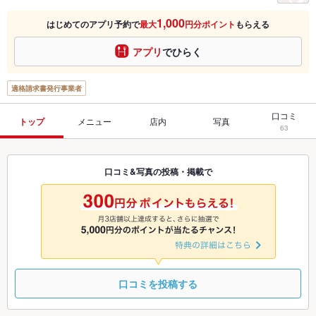
1,000
はじめてのアプリ予約で
最大
円分ポイント
もらえる
アプリ
でひらく
適格請求書発行事業者
口コミ
トップ
メニュー
店内
写真
63
口コミ&写真の投稿・掲載で
口コミを投稿する