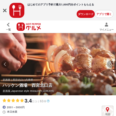
はじめてのアプリ予約で最大
1,000円分ポイントもらえる
ダウンロード
アプリで開く
一覧
マイメニュー
居酒屋 | 西宮北口 | 兵庫県
ハッケン酒場 西宮北口店
居酒屋,Japanese style restaurant,IZAKAYA
3.4
63
口コミ
件
2001～3000円
本日休業