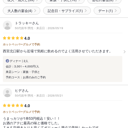
大人数の宴会(4)
記念日・サプライズ(1)
デート(1)
トラッキーさん
50代前半/男性・来店日：2026/05/19
4.0
ホットペッパーグルメで予約
西宮北口駅から近場で気軽に飲めるのでよく活用させていただきます。
ディナー | 2人
会計：3,001～4,000円/人
来店シーン：家族・子供と
予約コース：お席のみのご予約
ヒデさん
50代前半/男性・来店日：2026/05/21
4.0
ホットペッパーグルメで予約
うまっカツが1串53円税込！安い！！
お酒のアテに最高の味と価格でした。
ＴＨＥ塩焼きとりも安くてボリューム満点で美味しかったです。