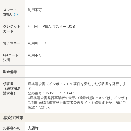
スマート
利用不可
支払い
クレジット
利用可 ：VISA､マスター､JCB
カード
電子マネー
利用可 ：iD
QRコード
利用不可
決済
料金備考
-
領収書
適格請求書（インボイス）の要件を満たした領収書を発行しま
（適格簡易
す。
請求書）
登録番号：T2120001013697
※適格請求書発行事業者の最新の登録状態については、インボイ
ス制度適格請求書発行事業者公表サイトを確認するか店舗にご
確認ください。
感染症対策
お客様への
入店時