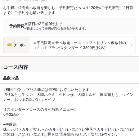
お手軽に焼肉食べ放題を楽しむ！予約限定たっぷり120分※ご予約限定、2日前
までにご予約をお願い致します。
来店日の2日前0時まで
予約締切
※曜日によって締切が異なる場合があります。
≪平日限定≫食べ放題コース・ソフトドリンク飲放付の
クーポン
コミコミプラン/スタンダード 3800円(税込)
コース内容
品数
32品
<初回ご提供>下記の商品は最初にお持ちいたします。
切り落とし牛タン、大陸ハラミ、牛ヒレ横、大陸カルビ、国産鶏もも、ウイン
ナー、おつまみ塩だれキャベツ
【スタンダードコースの食べ放題メニュー】
<全32品>
●牛豚鶏
味わいバラカルビ/やわらかカルビ(たれ・塩だれ)/中落ちカルビ(たれ・塩だれ)/
大陸ロース(たれ・塩だれ)/豚トロ/国産鶏もも(たれ・塩だれ)/ウインナー