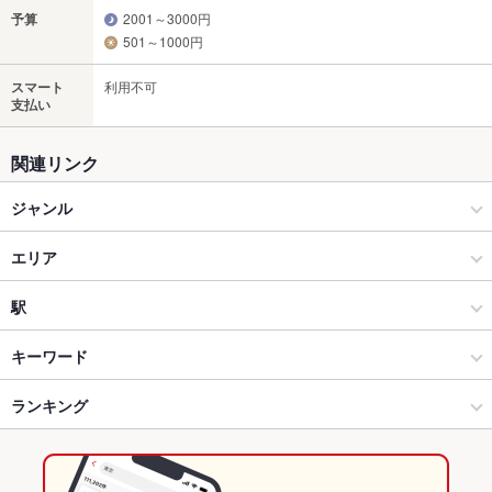
予算
2001～3000円
501～1000円
スマート
利用不可
支払い
関連リンク
ジャンル
焼肉・ホルモン
エリア
焼肉
防府市
駅
防府 × 焼肉・ホルモン
防府市 × 焼肉・ホルモン
大道駅
キーワード
防府 × 焼肉
防府市 × 焼肉
富海駅
ランキング
エビ料理
にんにく料理
ウインナー
うどん
牛すじ
レバー
ハンバーグ
牛タン
ビビンバ
石焼きビビンバ
冷麺
カルビラーメン
防府駅 × 焼肉・ホルモン
防府市 × 韓国料理
防府駅
山口のグルメランキング