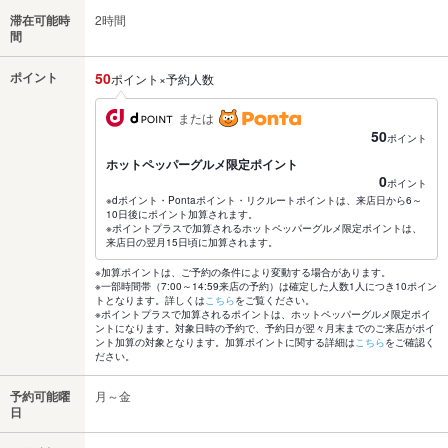
滞在可能時
2時間
間
ポイント
50
ポイント×予約人数
または
50
ポイント
ホットペッパーグルメ限定ポイント
0
ポイント
※dポイント・Pontaポイント・リクルートポイントは、来店日から6～
10日後にポイント加算されます。
※ポイントプラスで加算されるホットペッパーグルメ限定ポイントは、
来店日の翌月15日頃に加算されます。
※加算ポイントは、ご予約の条件により変動する場合があります。
※一部時間帯（7:00～14:59来店の予約）は確定した人数1人につき10ポイン
トとなります。詳しくは
こちら
をご覧ください。
※ポイントプラスで加算されるポイントは、ホットペッパーグルメ限定ポイ
ントになります。対象日時の予約で、予約日が翌々月末までのご来店がポイ
ント加算の対象となります。加算ポイントに関する詳細は
こちら
をご確認く
ださい。
予約可能曜
月～金
日