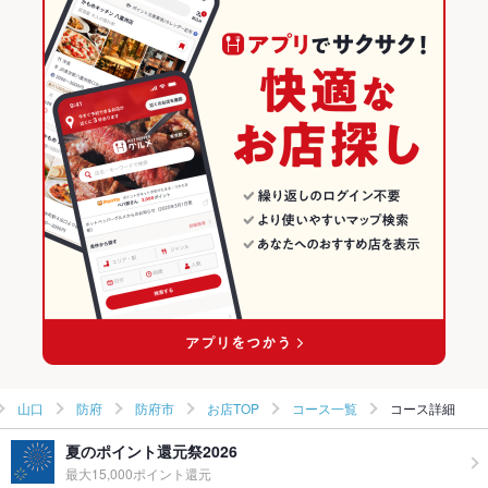
防府駅 × 焼肉
防府市 × サムギョプサル
山口の焼肉・ホルモンランキング
韓国料理
山口
防府のグルメランキング
サムギョプサル
山口 × 焼肉・ホルモン
防府の焼肉・ホルモンランキング
防府 × 韓国料理
山口 × 焼肉
防府市のグルメランキング
防府 × サムギョプサル
山口 × 韓国料理
防府市の焼肉・ホルモンランキング
防府駅 × 韓国料理
山口 × サムギョプサル
防府駅 × サムギョプサル
山口
防府
防府市
お店TOP
コース一覧
コース詳細
夏のポイント還元祭2026
最大15,000ポイント還元