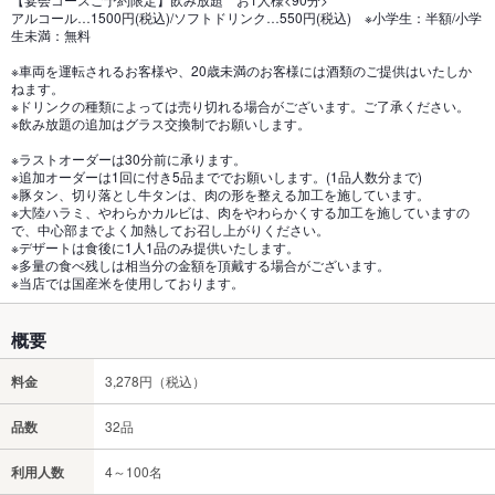
アルコール…1500円(税込)/ソフトドリンク…550円(税込) ※小学生：半額/小学
生未満：無料
※車両を運転されるお客様や、20歳未満のお客様には酒類のご提供はいたしか
ねます。
※ドリンクの種類によっては売り切れる場合がございます。ご了承ください。
※飲み放題の追加はグラス交換制でお願いします。
※ラストオーダーは30分前に承ります。
※追加オーダーは1回に付き5品まででお願いします。(1品人数分まで)
※豚タン、切り落とし牛タンは、肉の形を整える加工を施しています。
※大陸ハラミ、やわらかカルビは、肉をやわらかくする加工を施していますの
で、中心部までよく加熱してお召し上がりください。
※デザートは食後に1人1品のみ提供いたします。
※多量の食べ残しは相当分の金額を頂戴する場合がございます。
※当店では国産米を使用しております。
概要
料金
3,278円（税込）
品数
32品
利用人数
4～100名