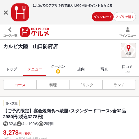
はじめてのアプリ予約で最大
1,000円分ポイントもらえる
ダウンロード
アプリで開く
コース一覧
マイメニュー
カルビ大陸 山口防府店
クーポン
口コミ
トップ
メニュー
店内
写真
5
258
コース
料理
ドリンク
ランチ
食べ放題
【ご予約限定】宴会焼肉食べ放題<スタンダードコース>全32品
2980円(税込3278円)
32品
4～100名
2時間
3,278
円（税込）
小学生：半額/小学生未満：無料