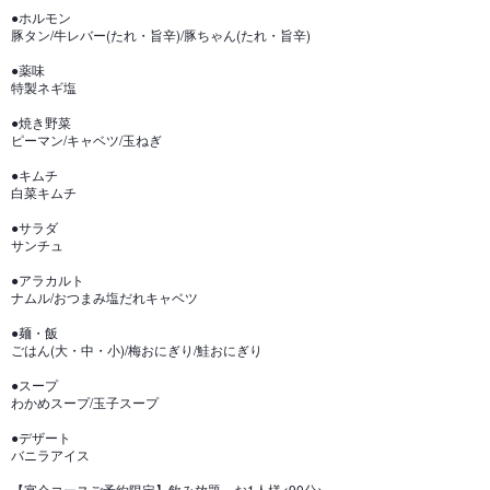
●ホルモン
豚タン/牛レバー(たれ・旨辛)/豚ちゃん(たれ・旨辛)
●薬味
特製ネギ塩
●焼き野菜
ピーマン/キャベツ/玉ねぎ
●キムチ
白菜キムチ
●サラダ
サンチュ
●アラカルト
ナムル/おつまみ塩だれキャベツ
●麺・飯
ごはん(大・中・小)/梅おにぎり/鮭おにぎり
●スープ
わかめスープ/玉子スープ
●デザート
バニラアイス
【宴会コースご予約限定】飲み放題 お1人様<90分>