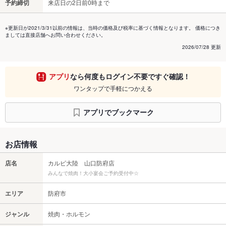
予約締切
来店日の2日前0時まで
※更新日が2021/3/31以前の情報は、当時の価格及び税率に基づく情報となります。 価格につき
ましては直接店舗へお問い合わせください。
2026/07/28 更新
アプリ
なら何度もログイン不要ですぐ確認！
ワンタップで手軽につかえる
アプリでブックマーク
お店情報
店名
カルビ大陸 山口防府店
みんなで焼肉！大小宴会ご予約受付中☆
エリア
防府市
ジャンル
焼肉・ホルモン