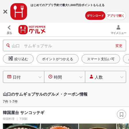
はじめてのアプリ予約で最大
1,000円分ポイントもらえる
ダウンロード
アプリで開く
戻る
マイメニュー
山口 サムギョプサル
変更
絞り込む
ポイントがつかえる
スマート支払い可
日付
時間
人数
山口のサムギョプサルのグルメ・クーポン情報
7件 1-7件
韓国屋台 サンコッテギ
韓国料理
下関駅