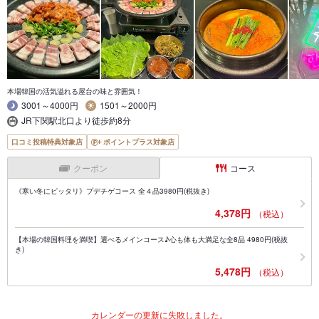
本場韓国の活気溢れる屋台の味と雰囲気！
3001～4000円
1501～2000円
JR下関駅北口より徒歩約8分
口コミ投稿特典対象店
ポイントプラス対象店
クーポン
コース
《寒い冬にピッタリ》プデチゲコース 全４品3980円(税抜き)
4,378円
（税込）
【本場の韓国料理を満喫】選べるメインコース♪心も体も大満足な全8品 4980円(税抜
き)
5,478円
（税込）
カレンダーの更新に失敗しました。