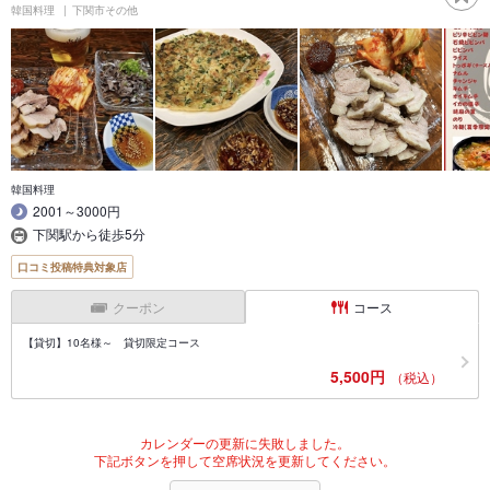
韓国料理
下関市その他
韓国料理
2001～3000円
下関駅から徒歩5分
口コミ投稿特典対象店
クーポン
コース
【貸切】10名様～ 貸切限定コース
5,500円
（税込）
カレンダーの更新に失敗しました。
下記ボタンを押して空席状況を更新してください。