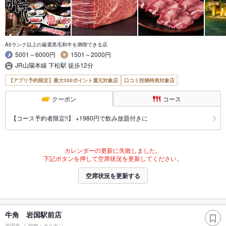
A5ランク以上の厳選黒毛和牛を満喫できる店
5001～6000円
1501～2000円
JR山陽本線 下松駅 徒歩12分
【アプリ予約限定】最大350ポイント還元対象店
口コミ投稿特典対象店
クーポン
コース
【コース予約者限定!!】 +1980円で飲み放題付きに
カレンダーの更新に失敗しました。
下記ボタンを押して空席状況を更新してください。
空席状況を更新する
牛角 岩国駅前店
岩国市
焼肉・ホルモン