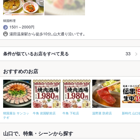
韓国料理
1501～2000円
湯田温泉駅から徒歩10分｡山大通り沿いです｡
33
条件が似ているお店をすべて見る
おすすめのお店
韓国屋台 サンコッ
牛角 岩国駅前店
牛角 下松店
温野菜 防府店
新時代 山口
テギ
山口で、特集・シーンから探す