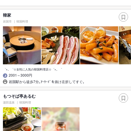
韓家
岩国市
韓国料理
゜+。゜☆女性に人気の韓国料理店☆゜+。゜
2001～3000円
岩国駅から徒歩7分｡ｱｰｹｰﾄﾞを抜け左折してすぐ｡
もつそば亭あるむ
湯田温泉
韓国料理