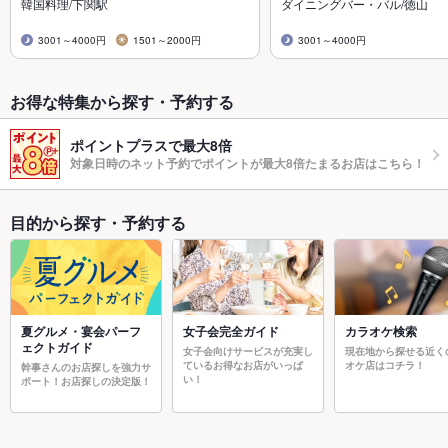
韓国料理/下関駅
ダイニングバー・バル/徳山
3001～4000円
1501～2000円
3001～4000円
お得な特集から探す・予約する
ポイントプラスで最大8倍
対象日時のネット予約でポイントが最大8倍たまるお店はこちら！
目的から探す・予約する
夏グルメ・宴会パーフ
女子会完全ガイド
カラオケ検索
ェクトガイド
女子会向けサービスが充実し
現在地から探せる近く
ているお得なお店がいっぱ
オケ店はコチラ！
幹事さんのお店探しを強力サ
い！
ポート！お店探しの決定版！