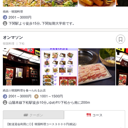
焼肉・韓国料理
2001～3000円
下関駅より徒歩15分､下関短期大学前です｡
オンマソン
韓国料理
下松
絶品☆韓国料理を食べられるお店
2001～3000円
1001～1500円
山陽本線下松駅徒歩10分｡ゆめﾀｳﾝ下松から南に200m
クーポン
コース
【歓送迎会利用に◎】韓国料理コース３０００円(税込)