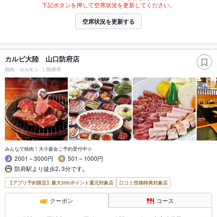
下記ボタンを押して空席状況を更新してください。
空席状況を更新する
カルビ大陸 山口防府店
焼肉・ホルモン
防府市
みんなで焼肉！大小宴会ご予約受付中☆
2001～3000円
501～1000円
防府駅より徒歩2､3分です｡
【アプリ予約限定】最大350ポイント還元対象店
口コミ投稿特典対象店
クーポン
コース