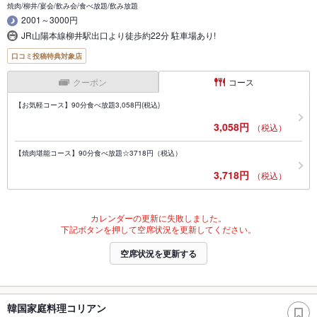
焼肉/柳井/宴会/飲み会/食べ放題/飲み放題
2001～3000円
JR山陽本線柳井駅出口より徒歩約22分 駐車場あり!
口コミ投稿特典対象店
クーポン
コース
【お気軽コース】90分食べ放題3,058円(税込)
3,058円
（税込）
【焼肉堪能コース】90分食べ放題☆3718円（税込）
3,718円
（税込）
カレンダーの更新に失敗しました。
下記ボタンを押して空席状況を更新してください。
空席状況を更新する
韓国家庭料理コリアン