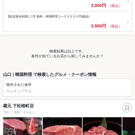
3,000円
（税込）
【歓送迎会利用に◎】焼肉・韓国料理コース３５００円(税込)
3,500円
（税込）
検索結果は以上です。
条件が似ているお店から探してみませんか？
山口 | 韓国料理 で検索したグルメ・クーポン情報
除外された条件
サムギョプサル
蔵元 下松桜町店
下松
焼肉・ホルモン