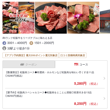
A5ランク松阪牛をリーズナブルに味わえる店
3001～4000円
1501～2000円
泊駅より徒歩1分
【アプリ予約限定】最大350ポイント還元対象店
口コミ投稿特典対象店
クーポン
コース
【数量限定】松阪肉コース◆特選肉・ホルモンなど松阪肉を味わい尽くす全11品
◎5280円(税込)
5,280円
（税込）
【要予約】松阪肉スペシャルコース◆松阪肉をとことん堪能◎前菜付き全13品
◎8250円(税込)
8,250円
（税込）