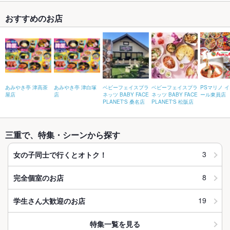
おすすめのお店
あみやき亭 津高茶
あみやき亭 津白塚
ベビーフェイスプラ
ベビーフェイスプラ
PSマリノ 
屋店
店
ネッツ BABY FACE
ネッツ BABY FACE
ール東員店
PLANET'S 桑名店
PLANET'S 松阪店
三重で、特集・シーンから探す
3
女の子同士で行くとオトク！
8
完全個室のお店
19
学生さん大歓迎のお店
特集一覧を見る