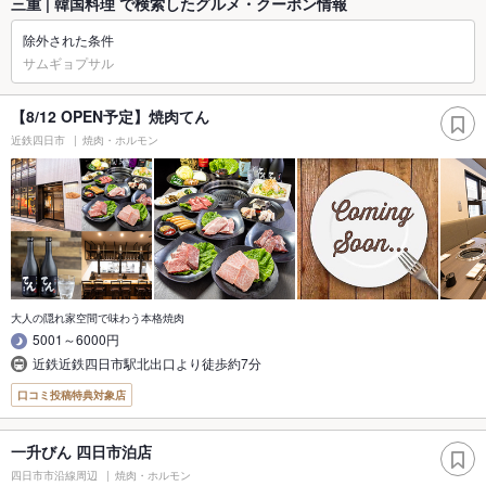
三重 | 韓国料理 で検索したグルメ・クーポン情報
除外された条件
サムギョプサル
【8/12 OPEN予定】焼肉てん
近鉄四日市
焼肉・ホルモン
大人の隠れ家空間で味わう本格焼肉
5001～6000円
近鉄近鉄四日市駅北出口より徒歩約7分
口コミ投稿特典対象店
一升びん 四日市泊店
四日市市沿線周辺
焼肉・ホルモン