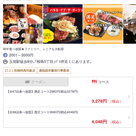
和牛食べ放題★ファミリー、シニアも大歓迎
2001～3000円
玉垣駅徒歩8分｡｢桜島5丁目｣ﾊﾞｽ停近くにあります｡
口コミ投稿特典対象店
適格請求書発行事業者
クーポン
コース
【全67品食べ放題】満足コース2980円(税込3278円)
3,278円
（税込）
【全98品食べ放題】贅沢コース3680円(税込4048円)
4,048円
（税込）