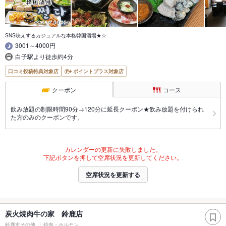
SNS映えするカジュアルな本格韓国酒場★☆
3001～4000円
白子駅より徒歩約4分
口コミ投稿特典対象店
ポイントプラス対象店
クーポン
コース
飲み放題の制限時間90分→120分に延長クーポン★飲み放題を付けられ
た方のみのクーポンです。
カレンダーの更新に失敗しました。
下記ボタンを押して空席状況を更新してください。
空席状況を更新する
炭火焼肉牛の家 鈴鹿店
鈴鹿市その他
焼肉・ホルモン