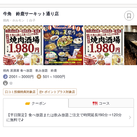
牛角 鈴鹿サーキット通り店
焼肉・ホルモン
白子
焼肉 居酒屋 食べ放題 飲み放題 鈴鹿
2001～3000円
501～1000円
☆
口コミ投稿特典対象店
ポイントプラス対象店
クーポン
コース
【平日限定】食べ放題または飲み放題ご注文で時間延長!!90分⇒120分
に無料で♪