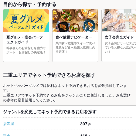
目的から探す・予約する
夏グルメ・宴会パーフ
食べ放題ナビゲーター
女子会完全ガイド
ェクトガイド
焼肉食べ放題やスイーツ食べ
女子会向けサービスが
放題など食べ放題お店探しの
ているお得なお店がい
幹事さんのお店探しを強力サ
決定版！
い！
ポート！お店探しの決定版！
三重エリアでネット予約できるお店を探す
ホットペッパーグルメでは便利なネット予約できるお店を多数掲載していま
す。
三重エリアでネット予約できるお店をジャンルごとに集計しました。お店選び
の参考に是非活用してください。
ジャンルを変更してネット予約できるお店を探す
307
居酒屋
件
165
和食