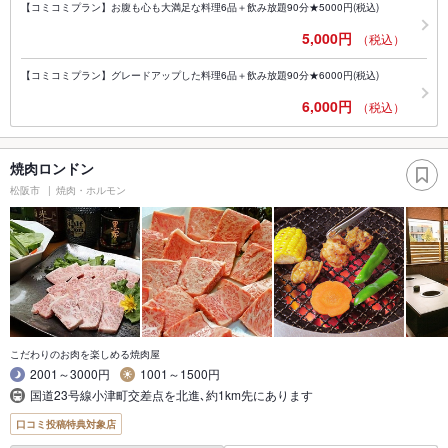
【コミコミプラン】お腹も心も大満足な料理6品＋飲み放題90分★5000円(税込)
5,000円
（税込）
【コミコミプラン】グレードアップした料理6品＋飲み放題90分★6000円(税込)
6,000円
（税込）
焼肉ロンドン
松阪市
焼肉・ホルモン
こだわりのお肉を楽しめる焼肉屋
2001～3000円
1001～1500円
国道23号線小津町交差点を北進､約1km先にあります
口コミ投稿特典対象店