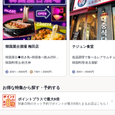
韓国屋台酒場 梅田店
テジュン食堂
韓国屋台◆焼き鳥×韓国食べ飲み250…
低温調理で食べるレアサムギ
韓国料理/お初天神
韓国料理/名古屋駅
2001～3000円
1501～2000円
3001～4000円
お得な特集から探す・予約する
ポイントプラスで最大8倍
対象日時のネット予約でポイントが最大8倍たまるお店はこちら！