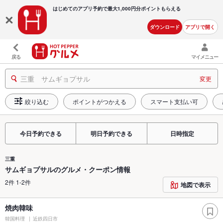
はじめてのアプリ予約で最大
1,000円分ポイントもらえる
ダウンロード
アプリで開く
戻る
マイメニュー
三重 サムギョプサル
変更
絞り込む
ポイントがつかえる
スマート支払い可
今日予約できる
明日予約できる
日時指定
三重
サムギョプサルのグルメ・クーポン情報
2件 1-2件
地図で表示
焼肉韓味
韓国料理
近鉄四日市