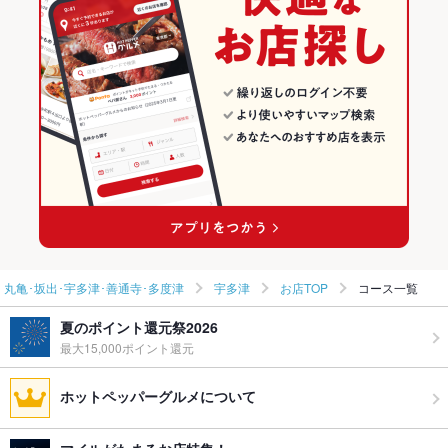
丸亀･坂出･宇多津･善通寺･多度津の居酒屋ランキング
宇多津のグルメランキング
宇多津の居酒屋ランキング
丸亀･坂出･宇多津･善通寺･多度津
宇多津
お店TOP
コース一覧
夏のポイント還元祭2026
最大15,000ポイント還元
ホットペッパーグルメについて