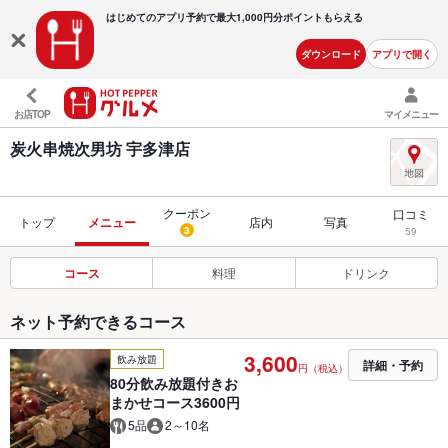
はじめてのアプリ予約で最大
1,000円分ポイントもらえる
ダウンロード
アプリで開く
お店TOP
マイメニュー
炭火串焼次男坊 宇多津店
クーポン
口コミ
トップ
メニュー
店内
写真
3
59
コース
料理
ドリンク
ネット予約できるコース
3,600
飲み放題
詳細・予約
円（税込）
80分飲み放題付きお
まかせコース3600円
5品
2～10名