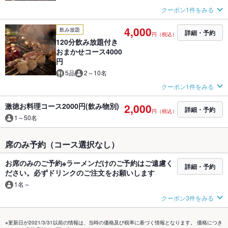
クーポン1件をみる
4,000
飲み放題
詳細・予約
円（税込）
120分飲み放題付き
おまかせコース4000
円
5品
2～10名
クーポン1件をみる
激徳お料理コース2000円(飲み物別)
2,000
詳細・予約
円（税込）
1～50名
席のみ予約（コース選択なし）
お席のみのご予約※ラーメンだけのご予約はご遠慮く
詳細・予約
ださい。必ずドリンクのご注文をお願いします
1名～
クーポン3件をみる
※更新日が2021/3/31以前の情報は、当時の価格及び税率に基づく情報となります。 価格につき