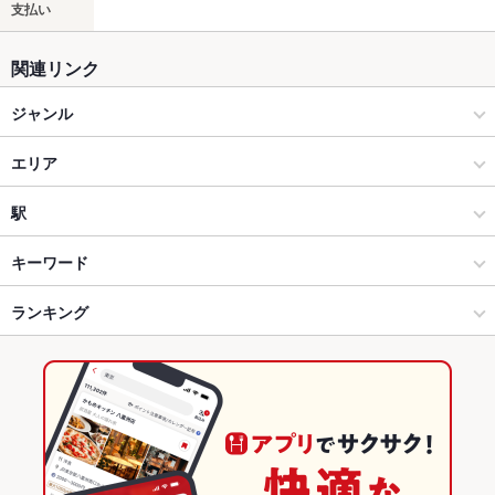
支払い
関連リンク
ジャンル
居酒屋
エリア
和風
宇多津
駅
丸亀･坂出･宇多津･善通寺･多度津 × 居酒屋
宇多津 × 居酒屋
宇多津駅
キーワード
丸亀･坂出･宇多津･善通寺･多度津 × 和風
宇多津 × 和風
ランキング
手羽先
からあげ
お茶漬け
エビ料理
カニ料理
にんにく料理
フライドポテト
ソーセージ
牛すじ
つくね
パフェ
デザート
宇多津駅 × 居酒屋
香川
香川のグルメランキング
中華そば
宇多津駅 × 和風
香川 × 居酒屋
香川の居酒屋ランキング
香川 × 和風
丸亀･坂出･宇多津･善通寺･多度津のグルメランキング