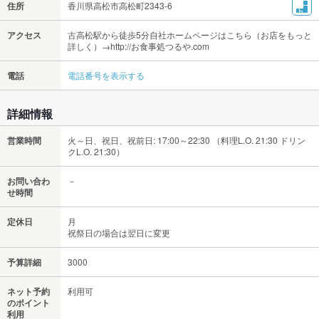
住所
香川県高松市高松町2343-6
アクセス
古高松駅から徒歩5分自社ホームページはこちら（お店をもっと
詳しく）→http://お食事処つるや.com
電話
電話番号を表示する
詳細情報
営業時間
火～日、祝日、祝前日: 17:00～22:30 （料理L.O. 21:30 ドリン
クL.O. 21:30）
お問い合わ
－
せ時間
定休日
月
祝祭日の場合は翌日に変更
予算詳細
3000
ネット予約
利用可
のポイント
利用