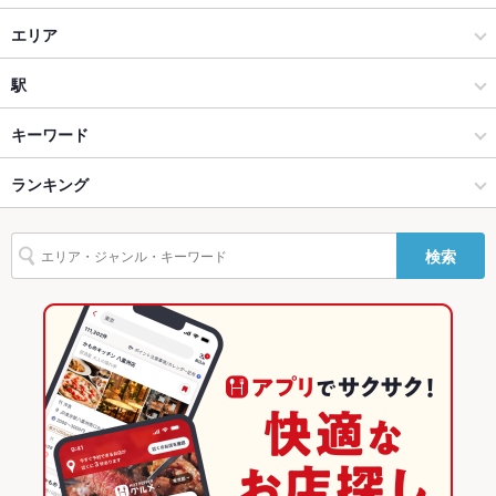
貸切
貸切可 ：貸し切りも可能です！お問い合わせください！
居酒屋
エリア
設備
海鮮
木太町・春日・屋島
駅
Wi-Fi
あり
高松市郊外 × 居酒屋
木太町・春日・屋島 × 居酒屋
古高松南駅
キーワード
バリアフリ
なし ：お手伝いが必要な際はお気軽にご連絡ください。お困り
ー
の際はスタッフまでお気軽にお申し付けください。
高松市郊外 × 海鮮
木太町・春日・屋島 × 海鮮
ランキング
からあげ
エビ料理
カキ料理・オイスター
カニ料理
刺身
駐車場
あり ：駐車場完備。※運転される方へのアルコール提供はお断
りさせて頂きます。
ふぐ・てっちり
天ぷら
ステーキ
古高松南駅 × 居酒屋
香川
香川のグルメランキング
検索
その他設備
不明点等、お気軽に店舗へご相談ください。
古高松南駅 × 海鮮
香川 × 居酒屋
香川の居酒屋ランキング
その他
香川 × 海鮮
香川の海鮮ランキング
飲み放題
あり ：豊富な種類をご用意しております！
高松市郊外のグルメランキング
食べ放題
なし ：アラカルト又はコースでのご提供になります。当店自慢
の料理の数々を存分にお楽しみください。
高松市郊外の居酒屋ランキング
お酒
カクテル充実、焼酎充実、日本酒充実
高松市郊外の海鮮ランキング