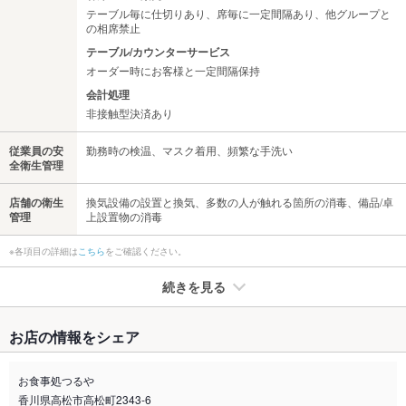
テーブル毎に仕切りあり、席毎に一定間隔あり、他グループと
の相席禁止
テーブル/カウンターサービス
オーダー時にお客様と一定間隔保持
会計処理
非接触型決済あり
従業員の安
勤務時の検温、マスク着用、頻繁な手洗い
全衛生管理
店舗の衛生
換気設備の設置と換気、多数の人が触れる箇所の消毒、備品/卓
管理
上設置物の消毒
※各項目の詳細は
こちら
をご確認ください。
続きを見る
たばこ
お店の情報をシェア
禁煙・喫煙
全席禁煙
※店舗外に喫煙スペースあり
お食事処つるや
香川県高松市高松町2343-6
喫煙専用室
なし