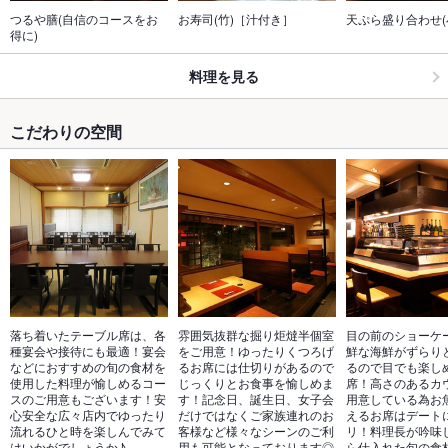
つるや膳(自信のコースをお
お寿司(竹)［汁付き］
天ぷら盛り合わせ(
得に)
料理を見る
こだわりの空間
落ち着いたテーブル席は、各
雰囲気抜群な掘り炬燵半個室
目の前のショーケ
種宴会や接待にも最適！宴会
をご用意！ゆったりくつろげ
鮮な海鮮がずらり
などにおすすめの旬の食材を
るお席には仕切りがあるので
るので目でも楽し
使用した料理が愉しめるコー
じっくりとお食事を愉しめま
席！高さのあるカ
スのご用意もございます！安
す！記念日、誕生日、女子会
用意している為お
心安全な広々店内でゆったり
だけではなくご家族連れのお
えるお席はデート
流れるひと時を楽しんでみて
客様など様々なシーンのご利
リ！料理長が吟味
はいかがでしょうか♪
用も可能となっております◎
ら仕入れた旬の食