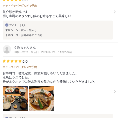
ホットペッパーグルメで予約
魚介類が新鮮です
握り寿司のネタ&すし飯のお米もすごく美味しい
ディナー | 2人
来店シーン：友人・知人と
予約コース：お席のみのご予約
うめちゃんさん
60代～/男性・来店日：2026/07/25・11回の投稿
5.0
ホットペッパーグルメで予約
お寿司竹、煮魚定食、白波水割りをいただきました。
煮魚はシズでした。
身がホクホクで白波水割りを飲みながら美味しくいただきました。