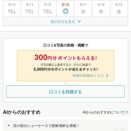
8/13
8/14
8/15
8/16
8/17
8/18
8/19
TEL
TEL
TEL
休
休
休
◎
8/20
8/21
8/22
8/23
8/24
8/25
8/26
他の日付を見る
休
休
休
休
◎
◎
◎
8/27
8/28
8/29
8/30
8/31
9/1
9/2
休
休
休
◎
◎
◎
◎
口コミ&写真の投稿・掲載で
9/3
9/4
9/5
9/6
9/7
9/8
9/9
休
休
休
◎
◎
◎
◎
口コミを投稿する
AIからのおすすめ
AIからのおすすめについて
目の前のショーケースで新鮮海鮮を堪能！