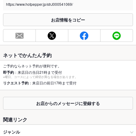
https://www.hotpepper.jp/strJ000541069/
※2020年4月1日～受動喫煙対策に関する法律が施行されています。正しい情報はお店へお問い
合わせください。
お店情報をコピー
お席
総席数
100席(総席数は100席となります)
最大宴会収
50人(宴会のご予約もお待ちしております)
容人数
ネットでかんたん予約
個室
あり ：半個室席を8席ご用意しております
ご予約ならネット予約が便利です。
即予約
：来店日の当日21時まで受付
※曜日、コースによって締切が異なる場合があります。
座敷
あり ：お座敷席もございます
リクエスト予約
：来店日の前日17時まで受付
掘りごたつ
あり ：掘りごたつ半個室席をご用意
カウンター
あり ：カウンター席ご用意あります
お店からのメッセージに登録する
ソファー
なし ：ソファー席はございません
関連リンク
テラス席
なし ：テラス席はございません
ジャンル