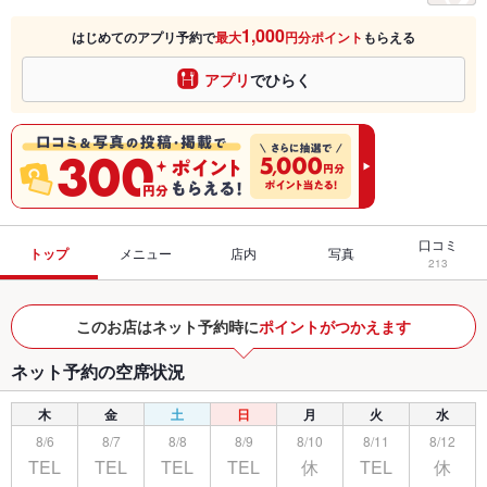
1,000
はじめてのアプリ予約で
最大
円分ポイント
もらえる
アプリ
でひらく
口コミ
トップ
メニュー
店内
写真
213
このお店はネット予約時に
ポイントがつかえます
ネット予約の空席状況
木
金
土
日
月
火
水
8/6
8/7
8/8
8/9
8/10
8/11
8/12
TEL
TEL
TEL
TEL
休
TEL
休