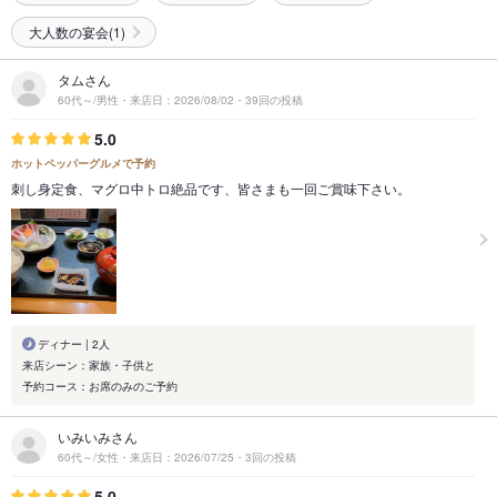
大人数の宴会(1)
タムさん
60代～/男性・来店日：2026/08/02・39回の投稿
5.0
ホットペッパーグルメで予約
刺し身定食、マグロ中トロ絶品です、皆さまも一回ご賞味下さい。
ディナー | 2人
来店シーン：家族・子供と
予約コース：お席のみのご予約
いみいみさん
60代～/女性・来店日：2026/07/25・3回の投稿
5.0