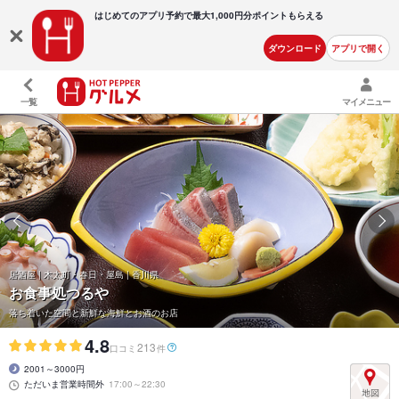
はじめてのアプリ予約で最大
1,000円分ポイントもらえる
ダウンロード
アプリで開く
一覧
マイメニュー
居酒屋 | 木太町・春日・屋島 | 香川県
お食事処つるや
落ち着いた空間と新鮮な海鮮とお酒のお店
4.8
213
口コミ
件
2001～3000円
ただいま営業時間外
17:00～22:30