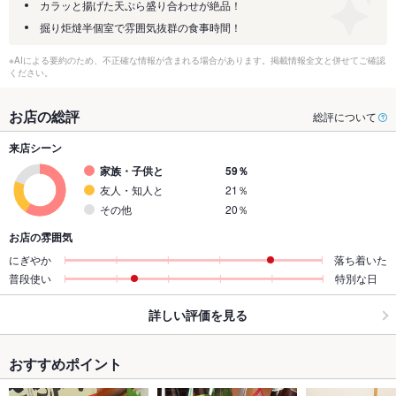
カラッと揚げた天ぷら盛り合わせが絶品！
掘り炬燵半個室で雰囲気抜群の食事時間！
※AIによる要約のため、不正確な情報が含まれる場合があります。掲載情報全文と併せてご確認
ください。
お店の総評
総評について
来店シーン
家族・子供と
59％
友人・知人と
21％
その他
20％
お店の雰囲気
にぎやか
落ち着いた
普段使い
特別な日
詳しい評価を見る
おすすめポイント