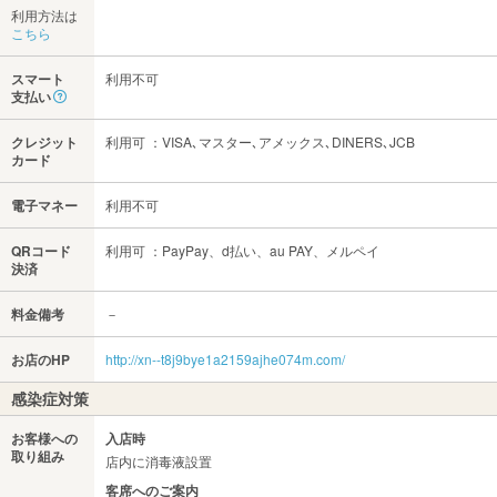
利用方法は
こちら
スマート
利用不可
支払い
クレジット
利用可 ：VISA､マスター､アメックス､DINERS､JCB
カード
電子マネー
利用不可
QRコード
利用可 ：PayPay、d払い、au PAY、メルペイ
決済
料金備考
－
お店のHP
http://xn--t8j9bye1a2159ajhe074m.com/
感染症対策
お客様への
入店時
取り組み
店内に消毒液設置
客席へのご案内