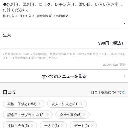
◆水割り、湯割り、ロック、レモン入り、濃い目、いろいろお申し
付けください。
梅ぼし入り、すだち入り、炭酸割り等:+150円(税込)
-
生大
990円（税込）
※更新日が2021/3/31以前の情報は、当時の価格及び税率に基づく情報となります。 価格につき
ましては直接店舗へお問い合わせください。
2026/05/25 更新
すべてのメニューを見る
口コミ
口コミ機能について
家族・子供と(153)
友人・知人と(31)
記念日・サプライズ(12)
会社の宴会(6)
接待・会食(5)
一人で(3)
デート(2)