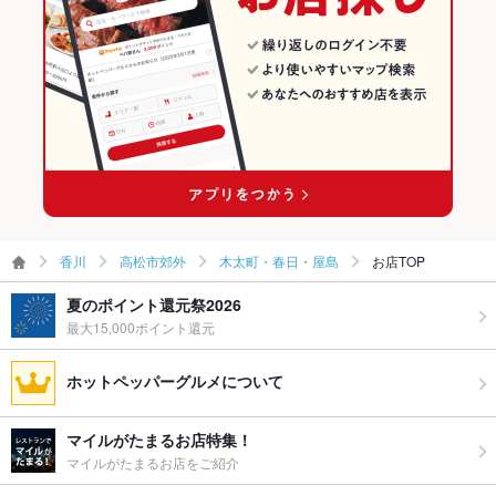
お子様連れ
お子様連れ歓迎 ：お子様連れも歓迎致します。
木太町・春日・屋島のグルメランキング
ウェディン
お問合せください
グパーティ
ー二次会
木太町・春日・屋島の居酒屋ランキング
備考
不明点などありましたらお気軽にお問合せください
香川
高松市郊外
木太町・春日・屋島
お店TOP
夏のポイント還元祭2026
最大15,000ポイント還元
ホットペッパーグルメについて
マイルがたまるお店特集！
マイルがたまるお店をご紹介