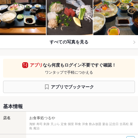
すべての写真を見る
アプリ
なら何度もログイン不要ですぐ確認！
ワンタップで手軽につかえる
アプリでブックマーク
基本情報
店名
お食事処つるや
海鮮 寿司 刺身 天ぷら 定食 個室 和食 洋食 飲み放題 宴会 記念日 古高松 屋
島 庵治