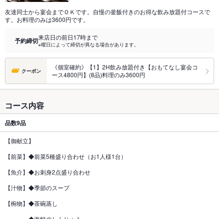
友達同士から宴会までＯＫです。自慢の釜飯付きのお得な飲み放題付コースで
す。お料理のみは3600円です。
来店日の前日17時まで
予約締切
※曜日によって締切が異なる場合があります。
《個室確約》【1】2H飲み放題付き【おもてなし宴会コ
クーポン
ース4800円】(8品)料理のみ3600円
コース内容
品数
9品
【御献立】
【前菜】◆前菜5種盛り合わせ（お1人様1台）
【魚介】◆お刺身2点盛り合わせ
【汁物】◆季節のスープ
【椀物】◆茶碗蒸し
◆海鮮のしんじょう