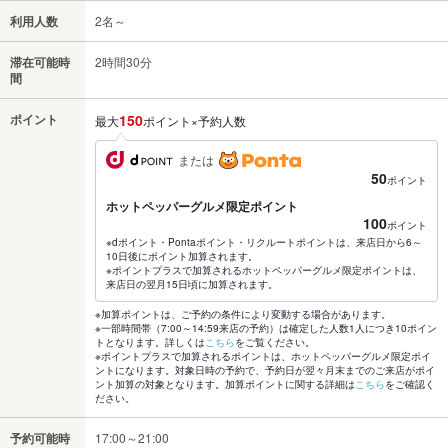
利用人数
2名～
滞在可能時
2時間30分
間
ポイント
150
最大
ポイント×予約人数
または
50
ポイント
ホットペッパーグルメ限定ポイント
100
ポイント
※dポイント・Pontaポイント・リクルートポイントは、来店日から6～
10日後にポイント加算されます。
※ポイントプラスで加算されるホットペッパーグルメ限定ポイントは、
来店日の翌月15日頃に加算されます。
※加算ポイントは、ご予約の条件により変動する場合があります。
※一部時間帯（7:00～14:59来店の予約）は確定した人数1人につき10ポイン
トとなります。詳しくは
こちら
をご覧ください。
※ポイントプラスで加算されるポイントは、ホットペッパーグルメ限定ポイ
ントになります。対象日時の予約で、予約日が翌々月末までのご来店がポイ
ント加算の対象となります。加算ポイントに関する詳細は
こちら
をご確認く
ださい。
予約可能時
17:00～21:00