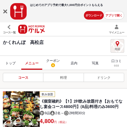
はじめてのアプリ予約で最大
1,000円分ポイントもらえる
ダウンロード
アプリで開く
コース一覧
マイメニュー
かくれんぼ 高松店
クーポン
口コミ
トップ
メニュー
店内
写真
4
668
コース
料理
ドリンク
飲み放題
《個室確約》【1】2H飲み放題付き【おもてな
し宴会コース4800円】(8品)料理のみ3600円
9品
2名～
2時間30分
4,800
円（税込）
‐