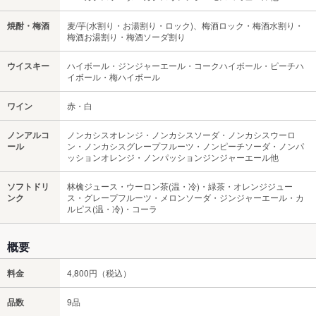
焼酎・梅酒
麦/芋(水割り・お湯割り・ロック)、梅酒ロック・梅酒水割り・
梅酒お湯割り・梅酒ソーダ割り
ウイスキー
ハイボール・ジンジャーエール・コークハイボール・ピーチハ
イボール・梅ハイボール
ワイン
赤・白
ノンアルコ
ノンカシスオレンジ・ノンカシスソーダ・ノンカシスウーロ
ール
ン・ノンカシスグレープフルーツ・ノンピーチソーダ・ノンパ
ッションオレンジ・ノンパッションジンジャーエール他
ソフトドリ
林檎ジュース・ウーロン茶(温・冷)・緑茶・オレンジジュー
ンク
ス・グレープフルーツ・メロンソーダ・ジンジャーエール・カ
ルピス(温・冷)・コーラ
概要
料金
4,800円（税込）
品数
9品