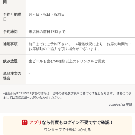
間
予約可能曜
月～日・祝日・祝前日
日
予約締切
来店日の前日17時まで
補足事項
前日までにご予約下さい。 ※混雑状況により、お席の時間制・
お席移動のご協力を頂く場合がございます。
飲み放題
生ビールも含む50種類以上のドリンクをご用意！
単品注文の
‐
場合
※更新日が2021/3/31以前の情報は、当時の価格及び税率に基づく情報となります。 価格につき
ましては直接店舗へお問い合わせください。
2026/06/12 更新
アプリ
なら何度もログイン不要ですぐ確認！
ワンタップで手軽につかえる