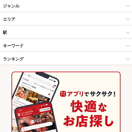
炭火焼肉 もざいく レインボー店
ジャンル
大衆酒場 だるま木太店
居酒屋
エリア
三ツ矢亭 鍛冶屋町店
和風
レインボー・サンフラワー通り
駅
高松市郊外 × 居酒屋
レインボー・サンフラワー通り × 居酒屋
太田駅
キーワード
高松市郊外 × 和風
レインボー・サンフラワー通り × 和風
ランキング
手羽先
からあげ
お茶漬け
串かつ
エビ料理
カニ料理
刺身
フライドポテト
ウインナー
すき焼き
そば
うなぎ
牛すじ
つくね
太田駅 × 居酒屋
レインボー・サンフラワー通り × 和食
香川のグルメランキング
地鶏
鶏皮
ステーキ
シチュー
カルボナーラ
牛タン
パエリア
太田駅 × 和風
レインボー・サンフラワー通り × 和食全般
香川の居酒屋ランキング
生ハム
和食
香川
高松市郊外のグルメランキング
和食全般
香川 × 居酒屋
高松市郊外の居酒屋ランキング
高松市郊外 × 和食
香川 × 和風
レインボー・サンフラワー通りのグルメランキング