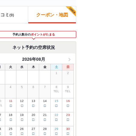
口コミ
クーポン・地図
(
9
)
予約人数分の
ポイントがたまる
ネット予約の空席状況
2026年08月
月
火
水
木
金
土
日
1
2
3
4
5
6
7
8
9
TEL
TEL
0
11
12
13
14
15
16
EL
□
□
□
□
□
□
7
18
19
20
21
22
23
□
□
□
□
□
□
□
4
25
26
27
28
29
30
□
□
□
□
□
□
□