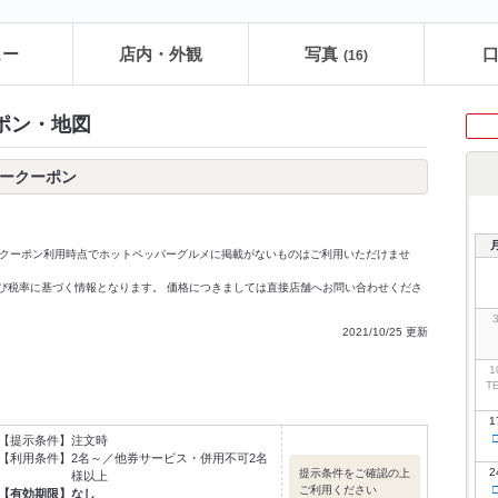
ュー
店内・外観
写真
(16)
ポン・地図
パークーポン
クーポン利用時点でホットペッパーグルメに掲載がないものはご利用いただけませ
価格及び税率に基づく情報となります。 価格につきましては直接店舗へお問い合わせくださ
2021/10/25 更新
1
T
1
【提示条件】
注文時
【利用条件】
2名～／他券サービス・併用不可2名
2
提示条件をご確認の上
様以上
ご利用ください
【有効期限】
なし