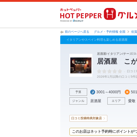
前のページへ戻る
グルメ・予約情報 全国
佐
イタリアンやスペイン料理も楽しめる居酒屋
居酒屋/イタリアン/チーズ/ス
居酒屋 こ
-
口コミ
2026年1月以降の口コミ5
3001～4000円
50
予算
居酒屋
愛敬
ジャンル
エリア
口コミ投稿特典対象店
このお店はネット予約時にポイントが