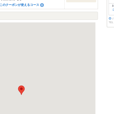
このクーポンが使えるコース
3
◎
：
TEL