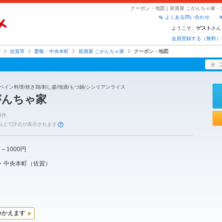
クーポン・地図 | 居酒屋 こがんちゃ家 
よくある問い合わせ
ようこそ、
さん
ゲスト
会員登録する（無料）
賀
佐賀市
愛敬・中央本町
居酒屋 こがんちゃ家
クーポン・地図
ペイン料理/焼き鶏/刺し盛/地酒/もつ鍋/シシリアンライス
がんちゃ家
9件
件以上で評点が表示されます
1～1000円
・中央本町
（
佐賀
）
つかえます