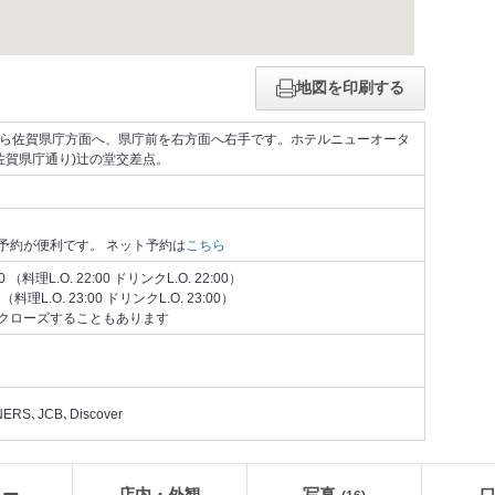
地図を印刷する
から佐賀県庁方面へ、県庁前を右方面へ右手です。ホテルニューオータ
(佐賀県庁通り)辻の堂交差点。
予約が便利です。 ネット予約は
こちら
（料理L.O. 22:00 ドリンクL.O. 22:00）
料理L.O. 23:00 ドリンクL.O. 23:00）
クローズすることもあります
S､JCB､Discover
ュー
店内・外観
写真