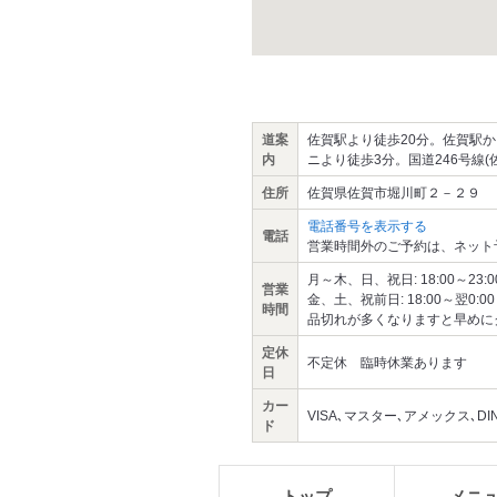
道案
佐賀駅より徒歩20分。佐賀駅
内
ニより徒歩3分。国道246号線
住所
佐賀県佐賀市堀川町２－２９
電話番号を表示する
電話
営業時間外のご予約は、ネット
月～木、日、祝日: 18:00～23:00 
営業
金、土、祝前日: 18:00～翌0:00 （
時間
品切れが多くなりますと早めに
定休
不定休 臨時休業あります
日
カー
VISA､マスター､アメックス､DINER
ド
トップ
メニ