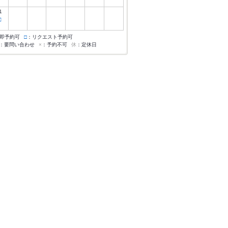
1
□
即予約可
□
：リクエスト予約可
：要問い合わせ
×
：予約不可
休
：定休日